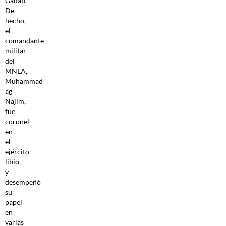
Gadafi.
De
hecho,
el
comandante
militar
del
MNLA,
Muhammad
ag
Najim,
fue
coronel
en
el
ejército
libio
y
desempeñó
su
papel
en
varias