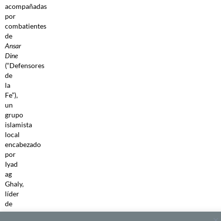
acompañadas
por
combatientes
de
Ansar
Dine
(“Defensores
de
la
Fe”),
un
grupo
islamista
local
encabezado
por
Iyad
ag
Ghaly,
líder
de
un