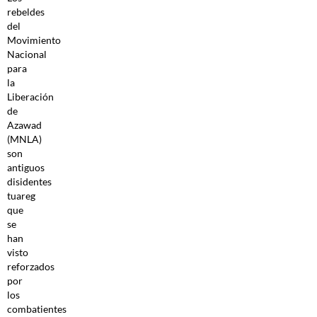
rebeldes
del
Movimiento
Nacional
para
la
Liberación
de
Azawad
(MNLA)
son
antiguos
disidentes
tuareg
que
se
han
visto
reforzados
por
los
combatientes