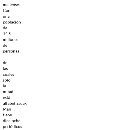
maliense.
Con
una
población
de
14,5
millones
de
personas
-
de
las
cuales
sólo
la
mitad
está
alfabetizada-,
Mali
tiene
dieciocho
periódicos