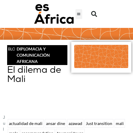
DIPLOMACIA Y
BLOG
COMUNICACIÓN
AFRICANA
El dilema de
Mali
J
U
actualidad de mali
ansar dine
azawad
Just transition
mali
L