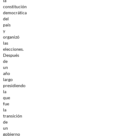
la
constitución
democrática
del
país
y
organizó
las
elecciones.
Después
de
un
año
largo
presidiendo
la
que
fue
la
transición
de
un
gobierno