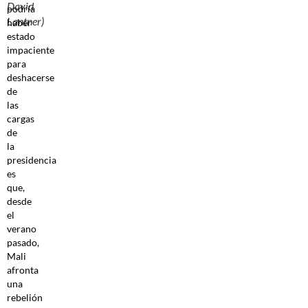
David
podría
Lantner)
haber
estado
impaciente
para
deshacerse
de
las
cargas
de
la
presidencia
es
que,
desde
el
verano
pasado,
Mali
afronta
una
rebelión