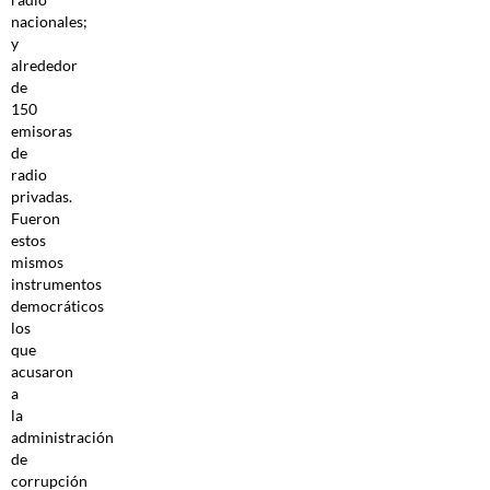
nacionales;
y
alrededor
de
150
emisoras
de
radio
privadas.
Fueron
estos
mismos
instrumentos
democráticos
los
que
acusaron
a
la
administración
de
corrupción