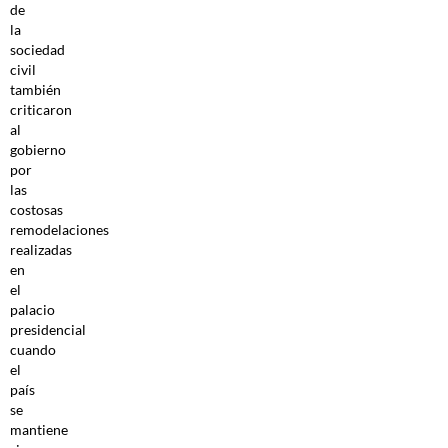
de
la
sociedad
civil
también
criticaron
al
gobierno
por
las
costosas
remodelaciones
realizadas
en
el
palacio
presidencial
cuando
el
país
se
mantiene