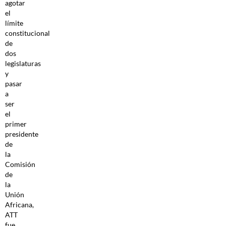
agotar
el
límite
constitucional
de
dos
legislaturas
y
pasar
a
ser
el
primer
presidente
de
la
Comisión
de
la
Unión
Africana,
ATT
fue