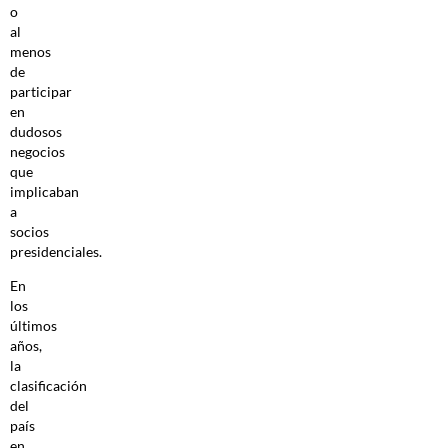
o
al
menos
de
participar
en
dudosos
negocios
que
implicaban
a
socios
presidenciales.
En
los
últimos
años,
la
clasificación
del
país
en