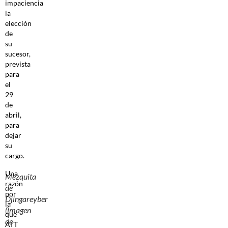
impaciencia
la
elección
de
su
sucesor,
prevista
para
el
29
de
abril,
para
dejar
su
cargo.
Una
Mezquita
razón
de
por
Djingareyber
la
(imagen
que
de
ATT