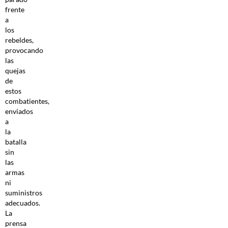
frente
a
los
rebeldes,
provocando
las
quejas
de
estos
combatientes,
enviados
a
la
batalla
sin
las
armas
ni
suministros
adecuados.
La
prensa