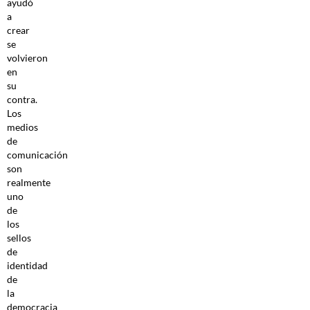
ayudó
a
crear
se
volvieron
en
su
contra.
Los
medios
de
comunicación
son
realmente
uno
de
los
sellos
de
identidad
de
la
democracia