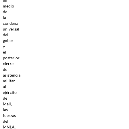
en
medio
de
la
condena
universal
del
golpe
y
el
posterior
cierre
de
asistencia
militar
al
ejército
de
Mali,
las
fuerzas
del
MNLA,