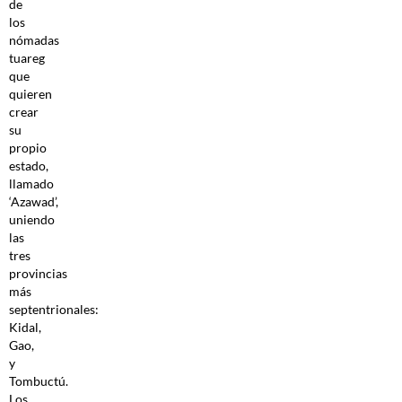
de
los
nómadas
tuareg
que
quieren
crear
su
propio
estado,
llamado
‘Azawad’,
uniendo
las
tres
provincias
más
septentrionales:
Kidal,
Gao,
y
Tombuctú.
Los