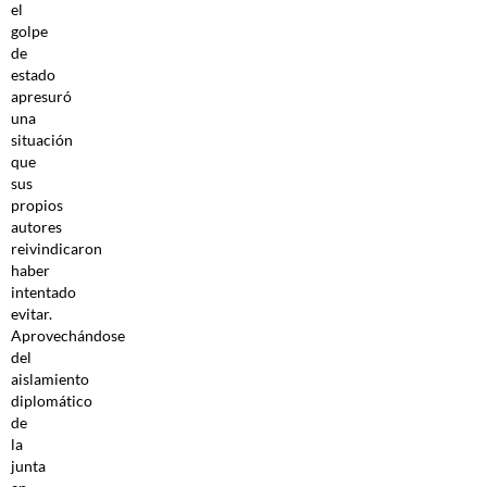
el
golpe
de
estado
apresuró
una
situación
que
sus
propios
autores
reivindicaron
haber
intentado
evitar.
Aprovechándose
del
aislamiento
diplomático
de
la
junta