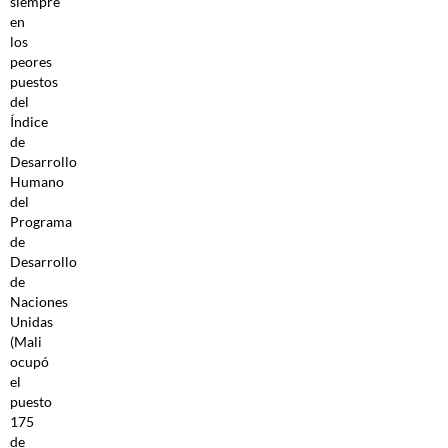
siempre
en
los
peores
puestos
del
Índice
de
Desarrollo
Humano
del
Programa
de
Desarrollo
de
Naciones
Unidas
(Mali
ocupó
el
puesto
175
de