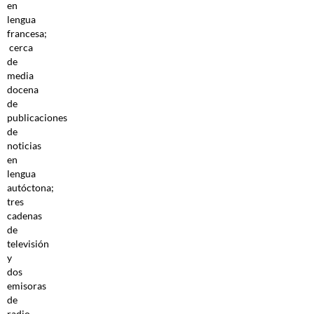
en
lengua
francesa;
cerca
de
media
docena
de
publicaciones
de
noticias
en
lengua
autóctona;
tres
cadenas
de
televisión
y
dos
emisoras
de
radio