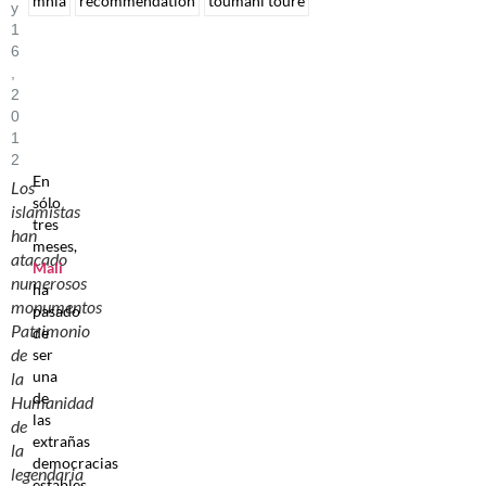
mnla
recommendation
toumani toure
Y
1
6
,
2
0
1
2
En
Los
sólo
islamistas
tres
han
meses,
atacado
Mali
numerosos
ha
monumentos
pasado
Patrimonio
de
de
ser
una
la
de
Humanidad
las
de
extrañas
la
democracias
legendaria
estables