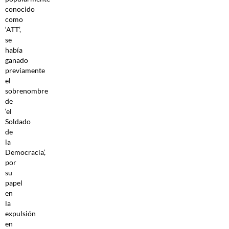
conocido
como
‘ATT’,
se
había
ganado
previamente
el
sobrenombre
de
‘el
Soldado
de
la
Democracia’,
por
su
papel
en
la
expulsión
en