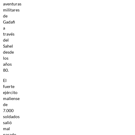
aventuras
militares
de
Gadafi
a
través
del
Sahel
desde
los
años
80.
El
fuerte
ejército
maliense
de
7.000
soldados
salió
mal
parado