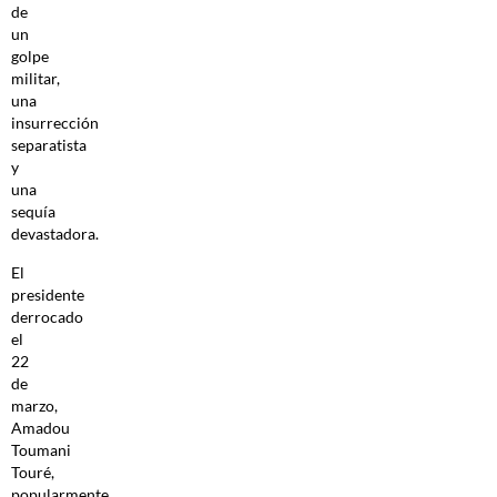
de
un
golpe
militar,
una
insurrección
separatista
y
una
sequía
devastadora.
El
presidente
derrocado
el
22
de
marzo,
Amadou
Toumani
Touré,
popularmente