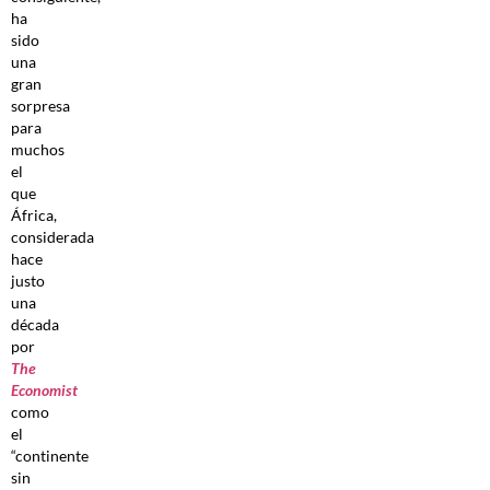
ha
sido
una
gran
sorpresa
para
muchos
el
que
África,
considerada
hace
justo
una
década
por
The
Economist
como
el
“continente
sin