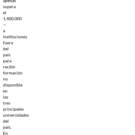
apenas
supera
el
1.400.000
—
a
instituciones
fuera
del
país
para
recibir
formación
no
disponible
en
las
tres
principales
universidades
del
país.
En