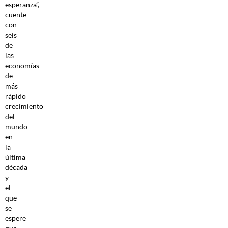
esperanza”,
cuente
con
seis
de
las
economías
de
más
rápido
crecimiento
del
mundo
en
la
última
década
y
el
que
se
espere