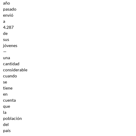
año
pasado
envió
a
4.287
de
sus
jóvenes
—
una
cantidad
considerable
cuando
se
tiene
en
cuenta
que
la
población
del
país