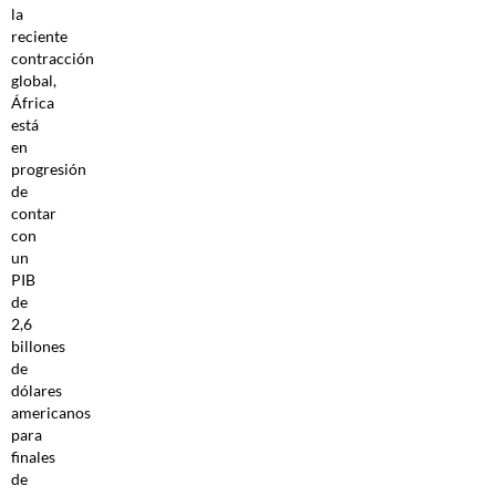
la
reciente
contracción
global,
África
está
en
progresión
de
contar
con
un
PIB
de
2,6
billones
de
dólares
americanos
para
finales
de