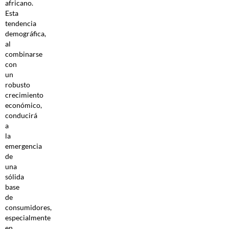
africano.
Esta
tendencia
demográfica,
al
combinarse
con
un
robusto
crecimiento
económico,
conducirá
a
la
emergencia
de
una
sólida
base
de
consumidores,
especialmente
en