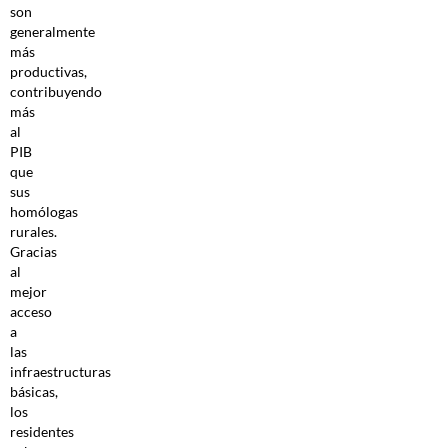
son
generalmente
más
productivas,
contribuyendo
más
al
PIB
que
sus
homólogas
rurales.
Gracias
al
mejor
acceso
a
las
infraestructuras
básicas,
los
residentes