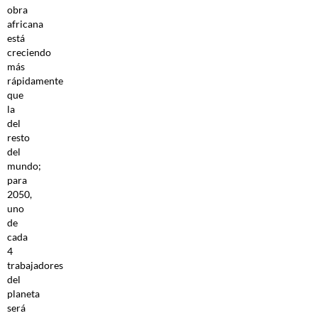
obra
africana
está
creciendo
más
rápidamente
que
la
del
resto
del
mundo;
para
2050,
uno
de
cada
4
trabajadores
del
planeta
será