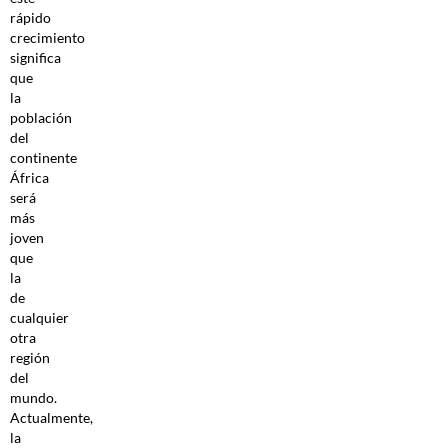
rápido
crecimiento
significa
que
la
población
del
continente
África
será
más
joven
que
la
de
cualquier
otra
región
del
mundo.
Actualmente,
la