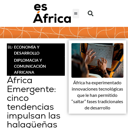
ECONOMÍA Y
BLOG
DESARROLLO
DIPLOMACIA Y
COMUNICACIÓN
AFRICANA
África
África ha experimentado
Emergente:
innovaciones tecnológicas
cinco
que le han permitido
“saltar” fases tradicionales
tendencias
de desarrollo
impulsan las
halagüeñas