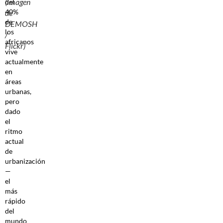
(imagen
del
40%
de
de
DEMOSH
los
/
africanos
Flickr)
vive
actualmente
en
áreas
urbanas,
pero
dado
el
ritmo
actual
de
urbanización
—
el
más
rápido
del
mundo