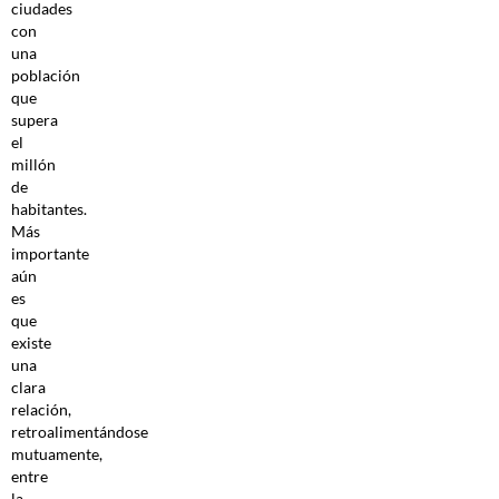
ciudades
con
una
población
que
supera
el
millón
de
habitantes.
Más
importante
aún
es
que
existe
una
clara
relación,
retroalimentándose
mutuamente,
entre
la