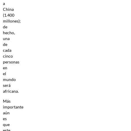
a
China
(1.400
millones);
de
hecho,
una
de
cada
cinco
personas
en
el
mundo
será
africana.
Más
importante
aún
es
que
este