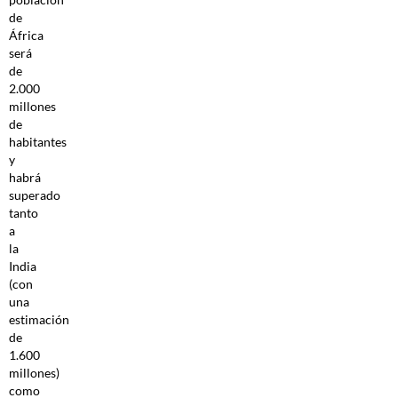
de
África
será
de
2.000
millones
de
habitantes
y
habrá
superado
tanto
a
la
India
(con
una
estimación
de
1.600
millones)
como