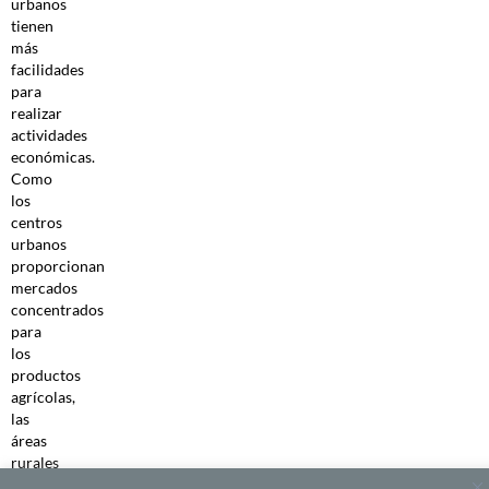
urbanos
tienen
más
facilidades
para
realizar
actividades
económicas.
Como
los
centros
urbanos
proporcionan
mercados
concentrados
para
los
productos
agrícolas,
las
áreas
rurales
se