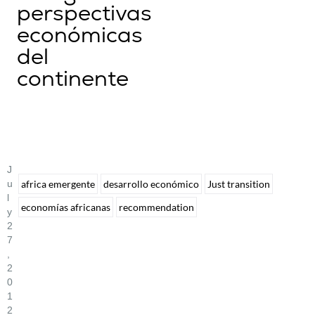
perspectivas
económicas
del
continente
J
U
africa emergente
desarrollo económico
Just transition
L
economías africanas
recommendation
Y
2
7
,
2
0
1
2