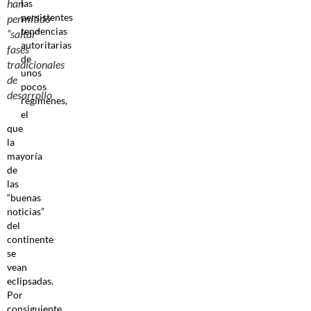
han
las
persistentes
permitido
tendencias
“saltar”
autoritarias
fases
de
tradicionales
unos
de
pocos
desarrollo
regímenes,
el
que
la
mayoría
de
las
“buenas
noticias”
del
continente
se
vean
eclipsadas.
Por
consiguiente,