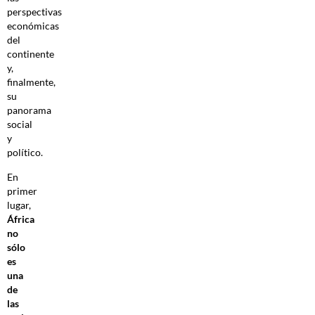
perspectivas
económicas
del
continente
y,
finalmente,
su
panorama
social
y
político.
En
primer
lugar,
África
no
sólo
es
una
de
las