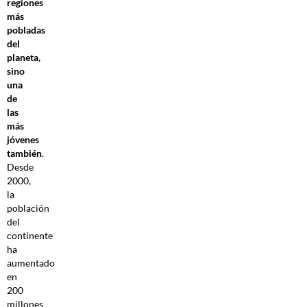
regiones
más
pobladas
del
planeta,
sino
una
de
las
más
jóvenes
también
.
Desde
2000,
la
población
del
continente
ha
aumentado
en
200
millones