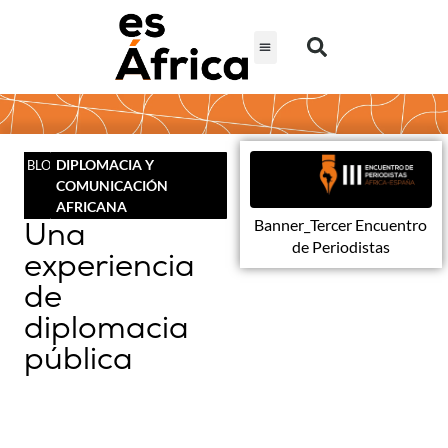
DIPLOMACIA Y
BLOG
COMUNICACIÓN
AFRICANA
Una
Banner_Tercer Encuentro
de Periodistas
experiencia
de
diplomacia
pública