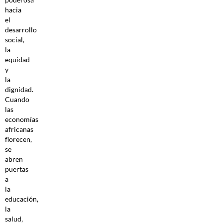
hacia
el
desarrollo
social,
la
equidad
y
la
dignidad.
Cuando
las
economías
africanas
florecen,
se
abren
puertas
a
la
educación,
la
salud,