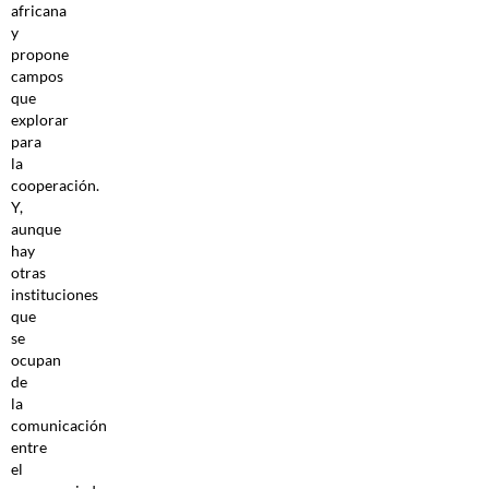
africana
y
propone
campos
que
explorar
para
la
cooperación.
Y,
aunque
hay
otras
instituciones
que
se
ocupan
de
la
comunicación
entre
el