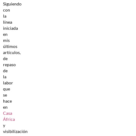
Siguiendo
con
la
línea
iniciada
en
mis
últimos
artículos,
de
repaso
de
la
labor
que
se
hace
en
Casa
África
y
visibilización