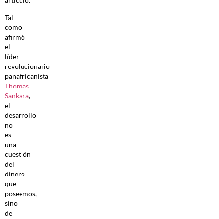
artículo.
Tal
como
afirmó
el
líder
revolucionario
panafricanista
Thomas
Sankara
,
el
desarrollo
no
es
una
cuestión
del
dinero
que
poseemos,
sino
de