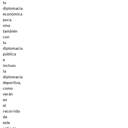
la
diplomacia
económica
pura,
sino
también
con
la
diplomacia
pública
e
incluso
la
diplomacia
deportiva,
como
verán
en
el
recorrido
de
este