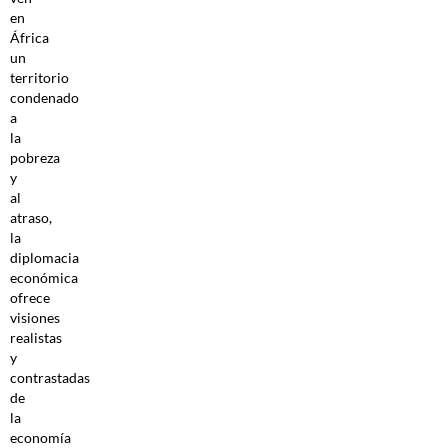
en
África
un
territorio
condenado
a
la
pobreza
y
al
atraso,
la
diplomacia
económica
ofrece
visiones
realistas
y
contrastadas
de
la
economía