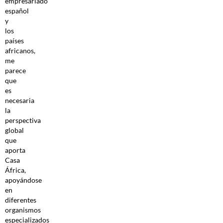
empresariado
español
y
los
países
africanos,
me
parece
que
es
necesaria
la
perspectiva
global
que
aporta
Casa
África,
apoyándose
en
diferentes
organismos
especializados