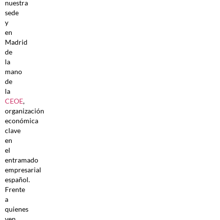
nuestra
sede
y
en
Madrid
de
la
mano
de
la
CEOE
,
organización
económica
clave
en
el
entramado
empresarial
español.
Frente
a
quienes
ven