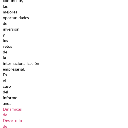
continente,
las
mejores
oportunidades
de
inversión
y
los
retos
de
la
internacionalización
empresarial.
Es
el
caso
del
informe
anual
Dinámicas
de
Desarrollo
de