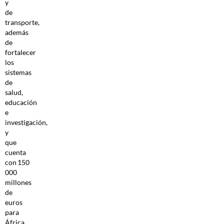
y
de
transporte,
además
de
fortalecer
los
sistemas
de
salud,
educación
e
investigación,
y
que
cuenta
con 150
000
millones
de
euros
para
África.