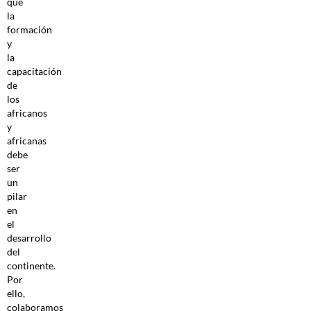
que
la
formación
y
la
capacitación
de
los
africanos
y
africanas
debe
ser
un
pilar
en
el
desarrollo
del
continente.
Por
ello,
colaboramos