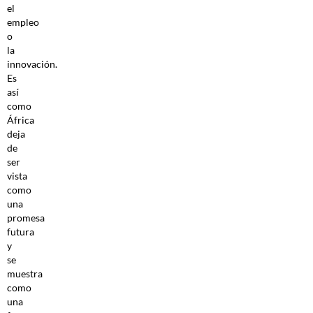
el
empleo
o
la
innovación.
Es
así
como
África
deja
de
ser
vista
como
una
promesa
futura
y
se
muestra
como
una