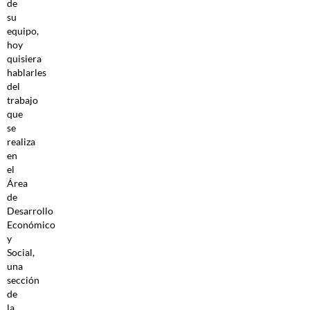
de
su
equipo,
hoy
quisiera
hablarles
del
trabajo
que
se
realiza
en
el
Área
de
Desarrollo
Económico
y
Social,
una
sección
de
la