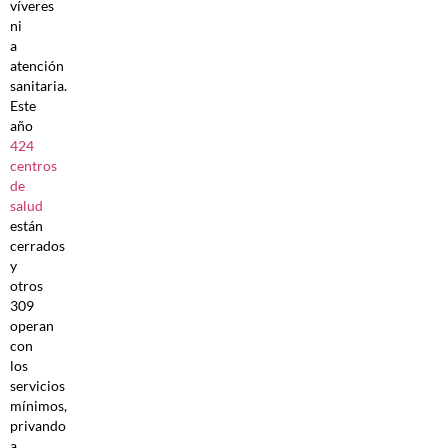
víveres
ni
a
atención
sanitaria.
Este
año
424
centros
de
salud
están
cerrados
y
otros
309
operan
con
los
servicios
mínimos,
privando
a