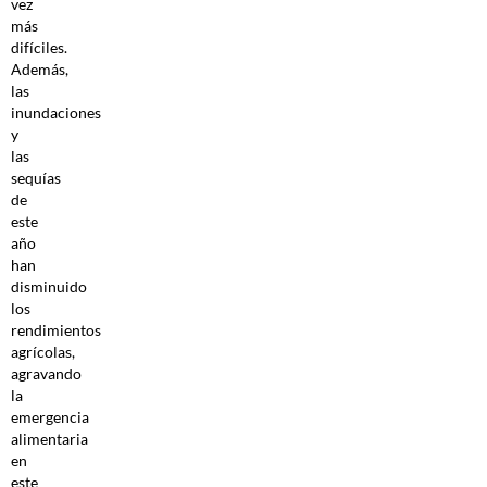
vez
más
difíciles.
Además,
las
inundaciones
y
las
sequías
de
este
año
han
disminuido
los
rendimientos
agrícolas,
agravando
la
emergencia
alimentaria
en
este