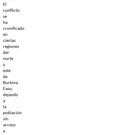
El
conflicto
se
ha
cronificado
en
ciertas
regiones
del
norte
y
este
de
Burkina
Faso,
dejando
a
la
población
sin
acceso
a