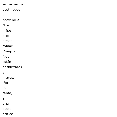
suplementos
destinados
a
prevenirla.
“Los
niños
que
deben
tomar
Pumply
Nut
están
desnutridos
y
graves.
Por
lo
tanto,
en
una
etapa
crítica