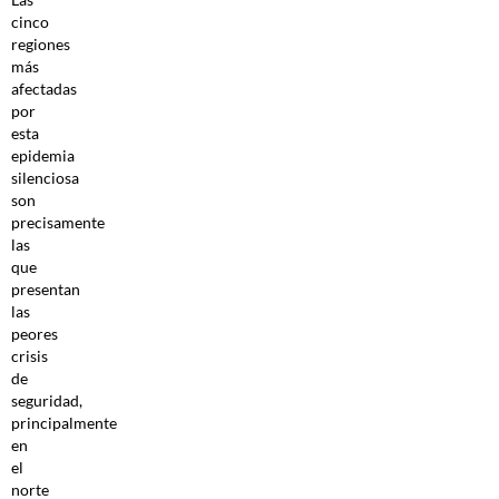
cinco
regiones
más
afectadas
por
esta
epidemia
silenciosa
son
precisamente
las
que
presentan
las
peores
crisis
de
seguridad,
principalmente
en
el
norte