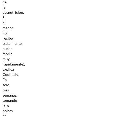
de
la
desnutrición.
Si
el
menor
no
recibe
tratamiento,
puede
morir
muy
rápidamente.”,
explica
Coulibaly.
En
solo
tres
semanas,
tomando
tres
bolsas
de