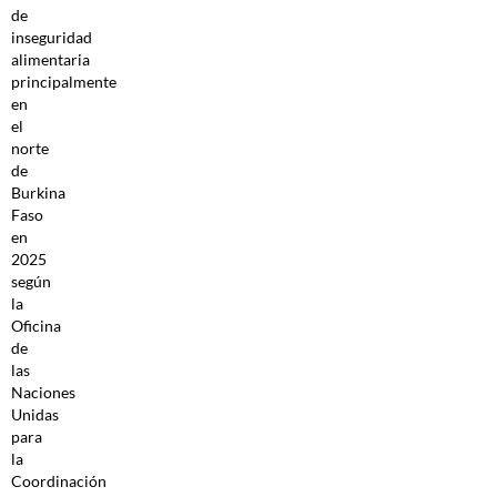
de
inseguridad
alimentaria
principalmente
en
el
norte
de
Burkina
Faso
en
2025
según
la
Oficina
de
las
Naciones
Unidas
para
la
Coordinación