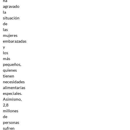
ha
agravado
la
situación
de
las
mujeres
embarazadas
y
los
más
pequeños,
quienes
tienen
necesidades
alimentarias
especiales.
Asimismo,
2,8
millones
de
personas
sufren