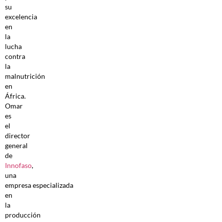
su
excelencia
en
la
lucha
contra
la
malnutrición
en
África.
Omar
es
el
director
general
de
Innofaso
,
una
empresa especializada
en
la
producción