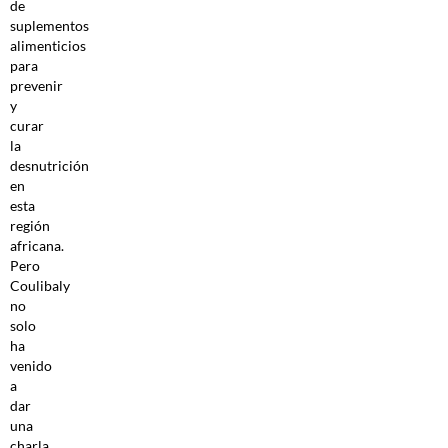
de
suplementos
alimenticios
para
prevenir
y
curar
la
desnutrición
en
esta
región
africana.
Pero
Coulibaly
no
solo
ha
venido
a
dar
una
charla,