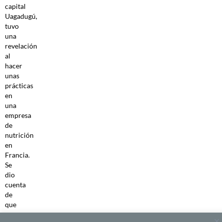
capital
Uagadugú,
tuvo
una
revelación
al
hacer
unas
prácticas
en
una
empresa
de
nutrición
en
Francia.
Se
dio
cuenta
de
que
en