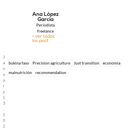
Ana López
García
Periodista
freelance
> ver todos
los post
J
A
bukina faso
Precision agriculture
Just transition
economía
N
malnutrición
recommendation
U
A
R
Y
1
3
,
2
0
2