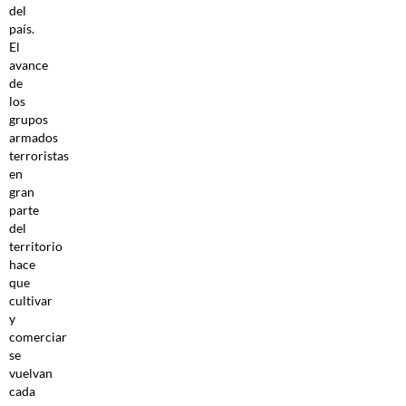
del
país.
El
avance
de
los
grupos
armados
terroristas
en
gran
parte
del
territorio
hace
que
cultivar
y
comerciar
se
vuelvan
cada