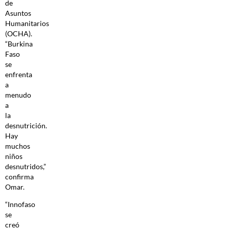
de
Asuntos
Humanitarios
(OCHA).
“Burkina
Faso
se
enfrenta
a
menudo
a
la
desnutrición.
Hay
muchos
niños
desnutridos,”
confirma
Omar.
“Innofaso
se
creó