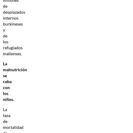
millones
de
desplazados
internos
burkineses
y
de
los
refugiados
malienses.
La
malnutrición
se
ceba
con
los
niños.
La
tasa
de
mortalidad