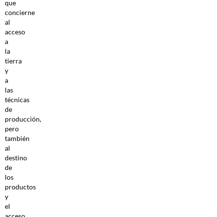
que
concierne
al
acceso
a
la
tierra
y
a
las
técnicas
de
producción,
pero
también
al
destino
de
los
productos
y
el
acceso