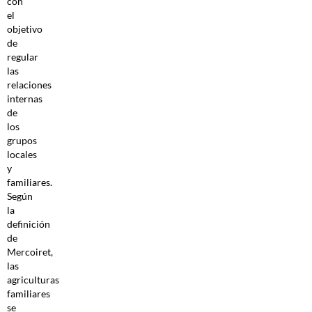
con
el
objetivo
de
regular
las
relaciones
internas
de
los
grupos
locales
y
familiares.
Según
la
definición
de
Mercoiret,
las
agriculturas
familiares
se