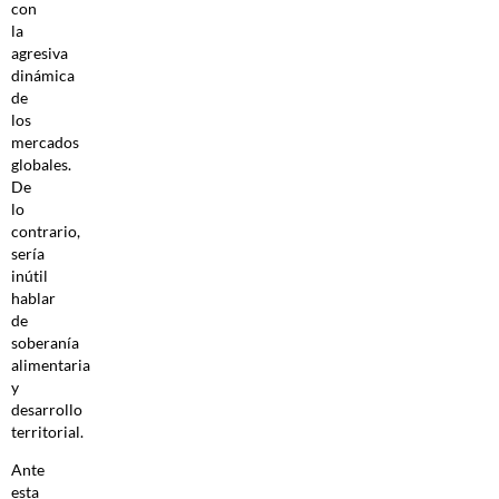
con
la
agresiva
dinámica
de
los
mercados
globales.
De
lo
contrario,
sería
inútil
hablar
de
soberanía
alimentaria
y
desarrollo
territorial.
Ante
esta