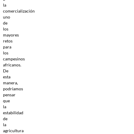
la
comercialización
uno
de
los
mayores
retos
para
los
campesinos
africanos.
De
esta
manera,
podríamos
pensar
que
la
estabilidad
de
la
agricultura