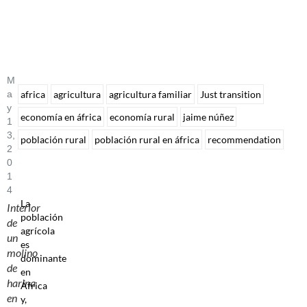
M
A
africa
agricultura
agricultura familiar
Just transition
Y
economía en áfrica
economía rural
jaime núñez
1
3,
población rural
población rural en áfrica
recommendation
2
0
1
4
La
Interior
población
de
agrícola
un
es
molino
dominante
de
en
harina
África
en
y,