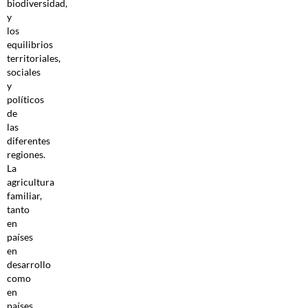
biodiversidad,
y
los
equilibrios
territoriales,
sociales
y
políticos
de
las
diferentes
regiones.
La
agricultura
familiar,
tanto
en
países
en
desarrollo
como
en
países