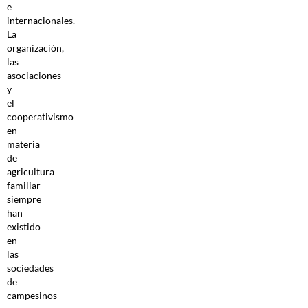
e
internacionales.
La
organización,
las
asociaciones
y
el
cooperativismo
en
materia
de
agricultura
familiar
siempre
han
existido
en
las
sociedades
de
campesinos