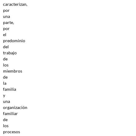
caracterizan,
por
una
parte,
por
el
predominio
del
trabajo
de
los
miembros
de
la
familia
y
una
organización
familiar
de
los
procesos