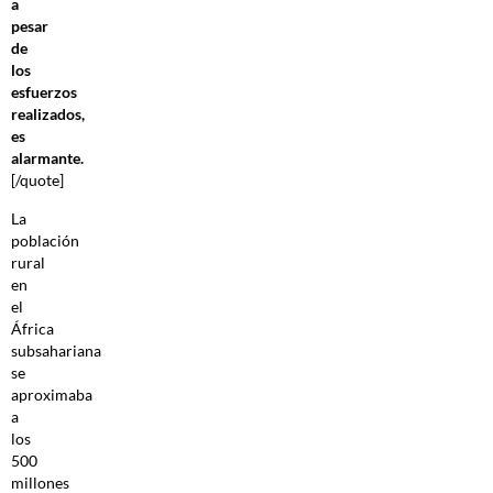
a
pesar
de
los
esfuerzos
realizados,
es
alarmante.
[/quote]
La
población
rural
en
el
África
subsahariana
se
aproximaba
a
los
500
millones