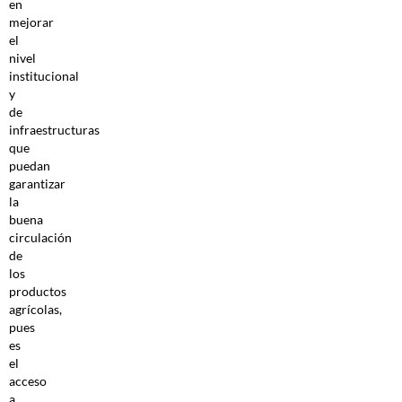
en
mejorar
el
nivel
institucional
y
de
infraestructuras
que
puedan
garantizar
la
buena
circulación
de
los
productos
agrícolas,
pues
es
el
acceso
a