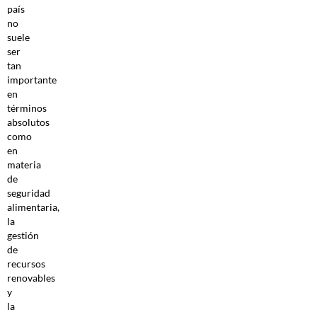
país
no
suele
ser
tan
importante
en
términos
absolutos
como
en
materia
de
seguridad
alimentaria,
la
gestión
de
recursos
renovables
y
la