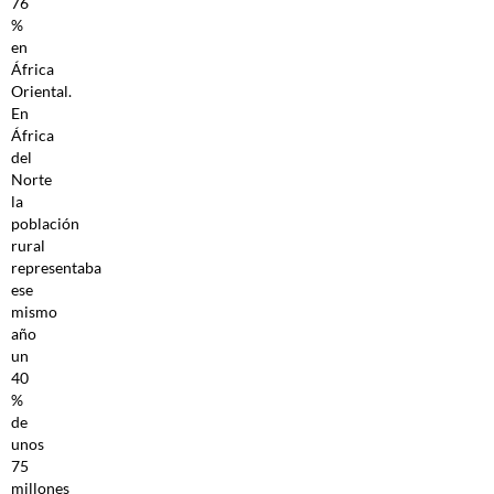
76
%
en
África
Oriental.
En
África
del
Norte
la
población
rural
representaba
ese
mismo
año
un
40
%
de
unos
75
millones