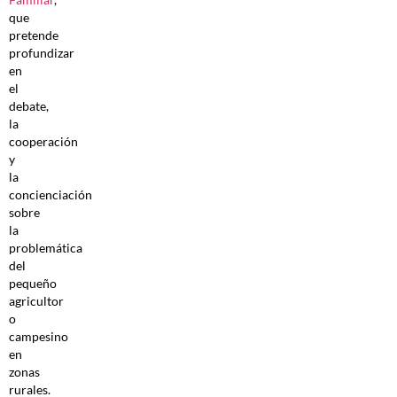
que
pretende
profundizar
en
el
debate,
la
cooperación
y
la
concienciación
sobre
la
problemática
del
pequeño
agricultor
o
campesino
en
zonas
rurales.