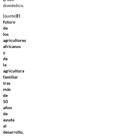
doméstico
.
[quote]
El
futuro
de
los
agricultores
africanos
y
de
la
agricultura
familiar
tras
más
de
50
años
de
ayuda
al
desarrollo,