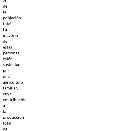
%
de
la
población
total.
La
mayoría
de
estas
personas
están
sustentadas
por
una
agricultura
familiar,
cuya
contribución
a
la
producción
total
del