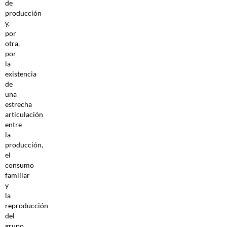
de
producción
y,
por
otra,
por
la
existencia
de
una
estrecha
articulación
entre
la
producción,
el
consumo
familiar
y
la
reproducción
del
grupo