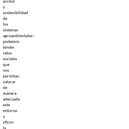
acceso
y
sostenibilidad
de
los
sistemas
agroambientales–
podemos
tender
retos
sociales
que
nos
permitan
valorar
de
manera
adecuada
este
entorno
y
oficio:
la