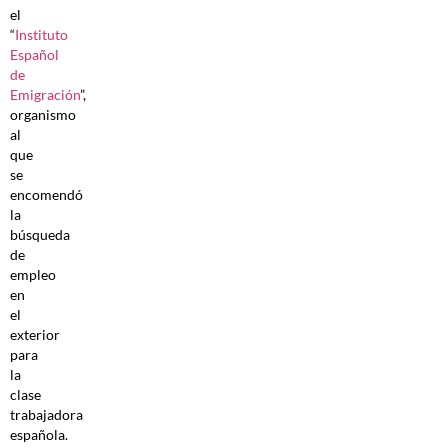
el
“
Instituto
Español
de
Emigración
”,
organismo
al
que
se
encomendó
la
búsqueda
de
empleo
en
el
exterior
para
la
clase
trabajadora
española.