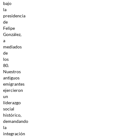
bajo
la
presidencia
de
Felipe
González,
a
mediados
de
los
80.
Nuestros
antiguos
emigrantes
ejercieron
un
liderazgo
social
histórico,
demandando
la
integración