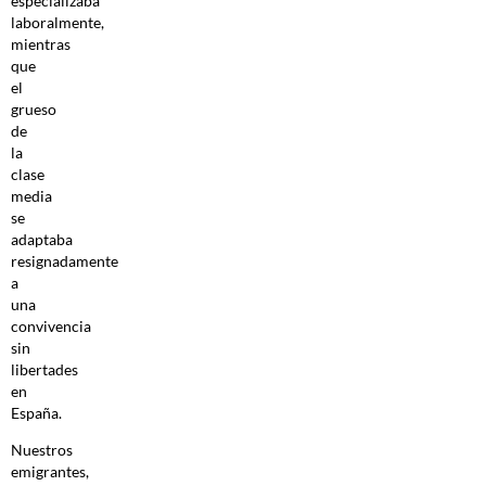
especializaba
laboralmente,
mientras
que
el
grueso
de
la
clase
media
se
adaptaba
resignadamente
a
una
convivencia
sin
libertades
en
España.
Nuestros
emigrantes,