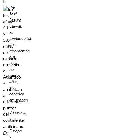
0
Por
José
Segura
Clavell.
Es
fundamental
que
recordemos
que,
hace
no
tantos
años,
los
canarios
emigraban
a
Venezuela
y
a
Europa,
En
y