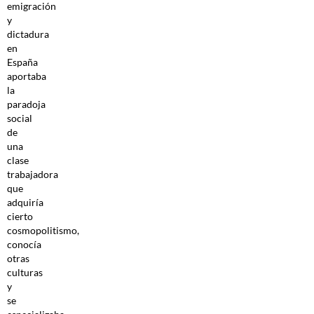
emigración
y
dictadura
en
España
aportaba
la
paradoja
social
de
una
clase
trabajadora
que
adquiría
cierto
cosmopolitismo,
conocía
otras
culturas
y
se