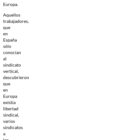
Europa.
Aquellos
trabajadores,
que
en
España
sólo
conocían
al
sindicato
vertical,
descubrieron
que
en
Europa
existía
libertad
sindical,
varios
sindicatos
a
los