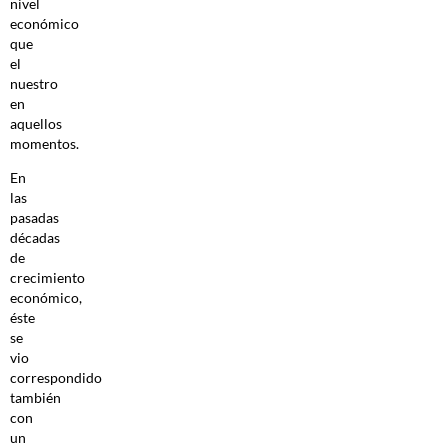
nivel
económico
que
el
nuestro
en
aquellos
momentos.
En
las
pasadas
décadas
de
crecimiento
económico,
éste
se
vio
correspondido
también
con
un