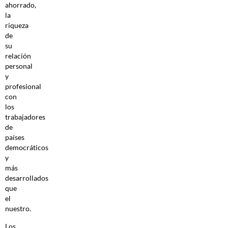
ahorrado,
la
riqueza
de
su
relación
personal
y
profesional
con
los
trabajadores
de
países
democráticos
y
más
desarrollados
que
el
nuestro.
Los