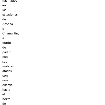
hacinados
en
las
estaciones
de
Atocha
o
Chamartín,
a
punto
de
partir
con
sus
maletas
atadas
con
una
cuerda
hacia
el
norte
de