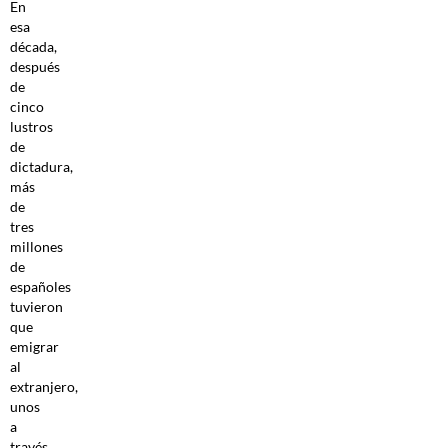
En
esa
década,
después
de
cinco
lustros
de
dictadura,
más
de
tres
millones
de
españoles
tuvieron
que
emigrar
al
extranjero,
unos
a
través