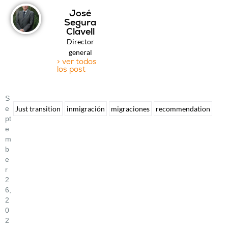
José
Segura
Clavell
Director
general
> ver todos
los post
S
E
Just transition
inmigración
migraciones
recommendation
Pt
E
M
B
E
R
2
6,
2
0
2