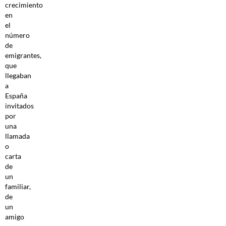
crecimiento
en
el
número
de
emigrantes,
que
llegaban
a
España
invitados
por
una
llamada
o
carta
de
un
familiar,
de
un
amigo