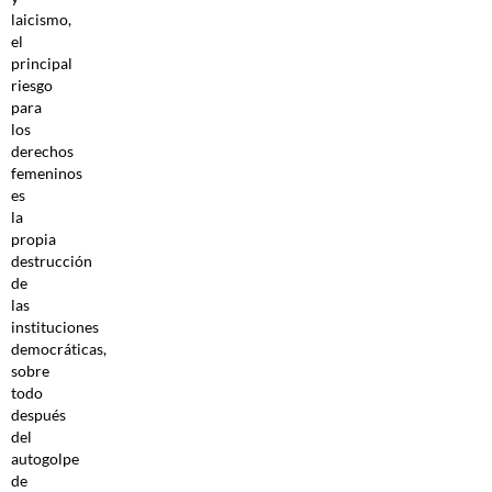
laicismo,
el
principal
riesgo
para
los
derechos
femeninos
es
la
propia
destrucción
de
las
instituciones
democráticas,
sobre
todo
después
del
autogolpe
de