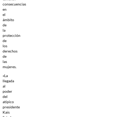
consecuencias
en
el
ámbito
de
la
protección
de
los
derechos
de
las
mujeres.
«La
llegada
al
poder
del
atípico
presidente
Kaïs