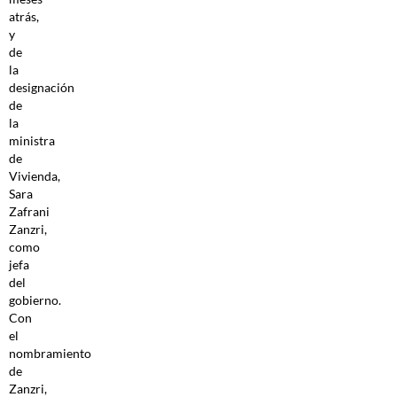
atrás,
y
de
la
designación
de
la
ministra
de
Vivienda,
Sara
Zafrani
Zanzri,
como
jefa
del
gobierno.
Con
el
nombramiento
de
Zanzri,