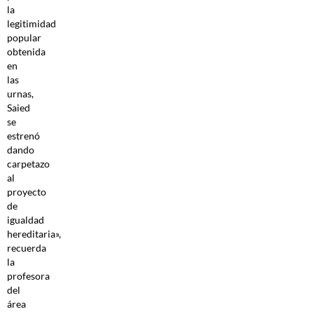
la
legitimidad
popular
obtenida
en
las
urnas,
Saied
se
estrenó
dando
carpetazo
al
proyecto
de
igualdad
hereditaria»,
recuerda
la
profesora
del
área