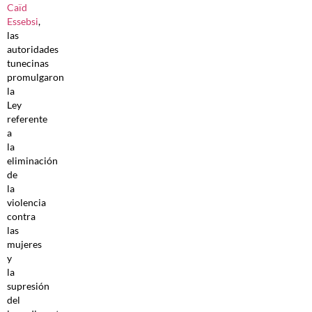
Caïd
Essebsi
,
las
autoridades
tunecinas
promulgaron
la
Ley
referente
a
la
eliminación
de
la
violencia
contra
las
mujeres
y
la
supresión
del