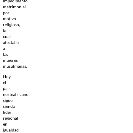
impedimento
matrimonial
por
motivo
religioso,
la
cual
afectaba
a
las
mujeres
musulmanas.
Hoy
el
país
norteafricano
sigue
siendo
líder
regional
en
igualdad