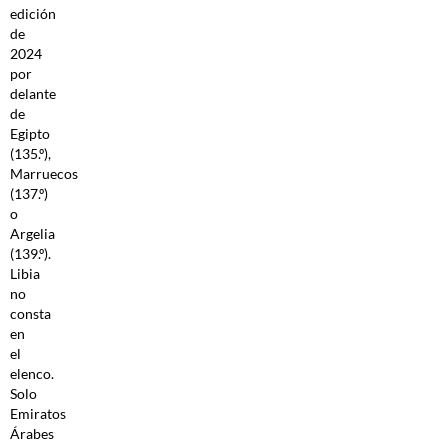
edición
de
2024
por
delante
de
Egipto
(135.º),
Marruecos
(137.º)
o
Argelia
(139.º).
Libia
no
consta
en
el
elenco.
Solo
Emiratos
Árabes