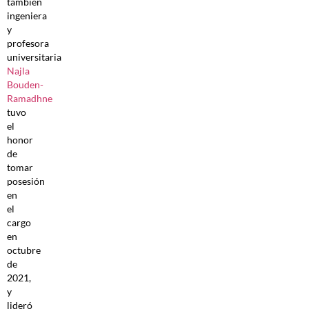
también
ingeniera
y
profesora
universitaria
Najla
Bouden-
Ramadhne
tuvo
el
honor
de
tomar
posesión
en
el
cargo
en
octubre
de
2021,
y
lideró