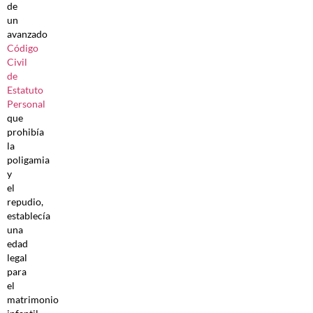
de
un
avanzado
Código
Civil
de
Estatuto
Personal
que
prohibía
la
poligamia
y
el
repudio,
establecía
una
edad
legal
para
el
matrimonio