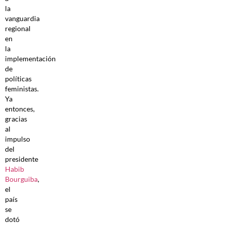
la
vanguardia
regional
en
la
implementación
de
políticas
feministas.
Ya
entonces,
gracias
al
impulso
del
presidente
Habib
Bourguiba
,
el
país
se
dotó