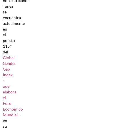
norteafricano.
Túnez
se
encuentra
actualmente
en
el
puesto
115.º
del
Global
Gender
Gap
Index
-
que
elabora
el
Foro
Económico
Mundial-
en
su