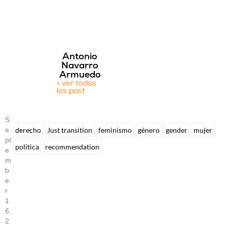
Antonio
Navarro
Armuedo
> ver todos
los post
S
E
derecho
Just transition
feminismo
género
gender
mujer
Pt
politica
recommendation
E
M
B
E
R
1
6,
2