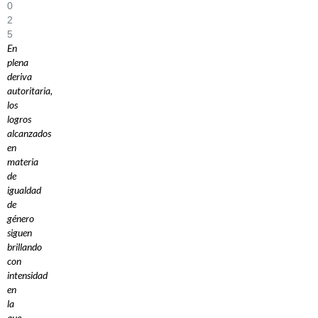
0
2
5
En
plena
deriva
autoritaria,
los
logros
alcanzados
en
materia
de
igualdad
de
género
siguen
brillando
con
intensidad
en
la
que