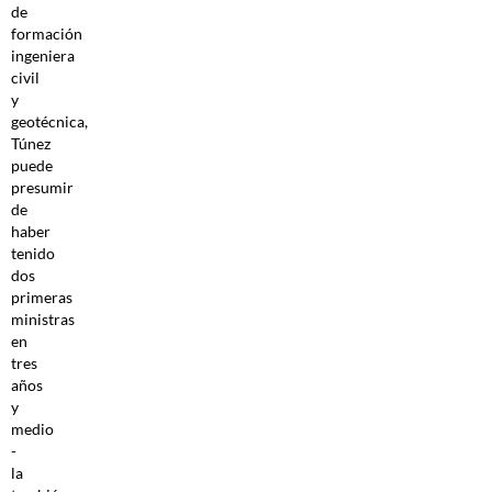
de
formación
ingeniera
civil
y
geotécnica,
Túnez
puede
presumir
de
haber
tenido
dos
primeras
ministras
en
tres
años
y
medio
-
la