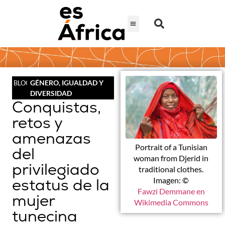
GÉNERO, IGUALDAD Y
BLOG
DIVERSIDAD
Conquistas,
retos y
amenazas
Portrait of a Tunisian
del
woman from Djerid in
privilegiado
traditional clothes.
estatus de la
Imagen: ©
Fawzi Demmane en
mujer
Wikimedia Commons
tunecina