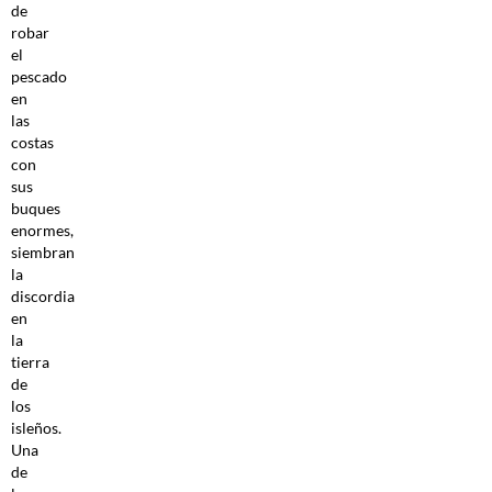
de
robar
el
pescado
en
las
costas
con
sus
buques
enormes,
siembran
la
discordia
en
la
tierra
de
los
isleños.
Una
de