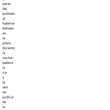
parte
del
poblado
al
haberse
bañado
en
la
playa
durante
la
noche–
padece
la
ira
y
la
sed
de
justicia
de
la