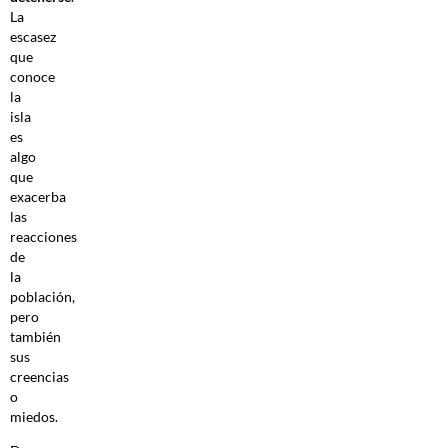
La
escasez
que
conoce
la
isla
es
algo
que
exacerba
las
reacciones
de
la
población,
pero
también
sus
creencias
o
miedos.