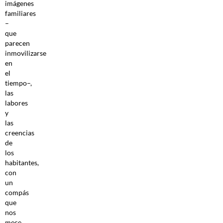
imágenes
familiares
–
que
parecen
inmovilizarse
en
el
tiempo–,
las
labores
y
las
creencias
de
los
habitantes,
con
un
compás
que
nos
mece