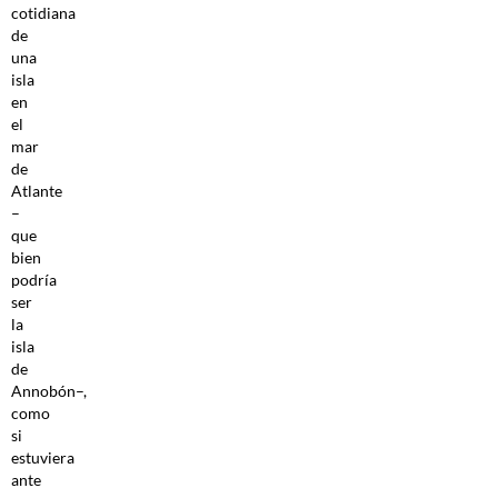
cotidiana
de
una
isla
en
el
mar
de
Atlante
–
que
bien
podría
ser
la
isla
de
Annobón–,
como
si
estuviera
ante