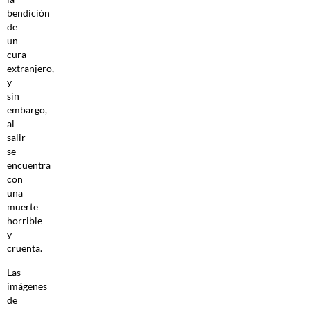
bendición
de
un
cura
extranjero,
y
sin
embargo,
al
salir
se
encuentra
con
una
muerte
horrible
y
cruenta.
Las
imágenes
de