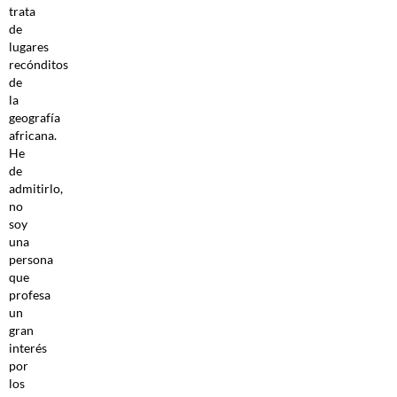
trata
de
lugares
recónditos
de
la
geografía
africana.
He
de
admitirlo,
no
soy
una
persona
que
profesa
un
gran
interés
por
los