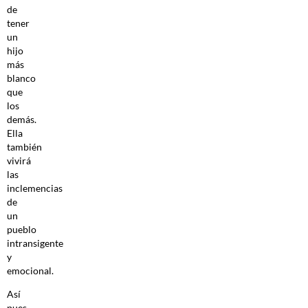
de
tener
un
hijo
más
blanco
que
los
demás.
Ella
también
vivirá
las
inclemencias
de
un
pueblo
intransigente
y
emocional.
Así
pues,