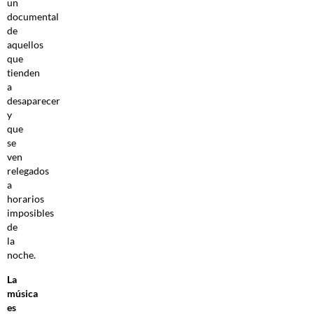
un
documental
de
aquellos
que
tienden
a
desaparecer
y
que
se
ven
relegados
a
horarios
imposibles
de
la
noche.
La
música
es