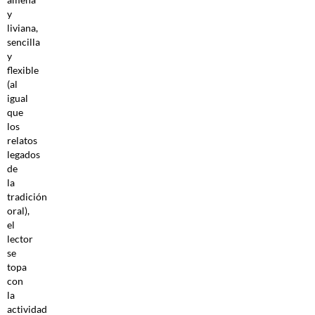
y
liviana,
sencilla
y
flexible
(al
igual
que
los
relatos
legados
de
la
tradición
oral),
el
lector
se
topa
con
la
actividad