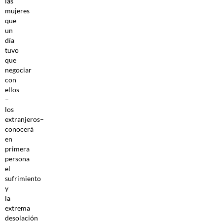
las
mujeres
que
un
día
tuvo
que
negociar
con
ellos
–
los
extranjeros–
conocerá
en
primera
persona
el
sufrimiento
y
la
extrema
desolación