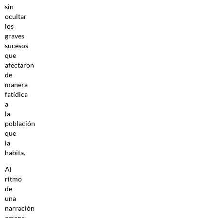
sin
ocultar
los
graves
sucesos
que
afectaron
de
manera
fatídica
a
la
población
que
la
habita.
Al
ritmo
de
una
narración
amena