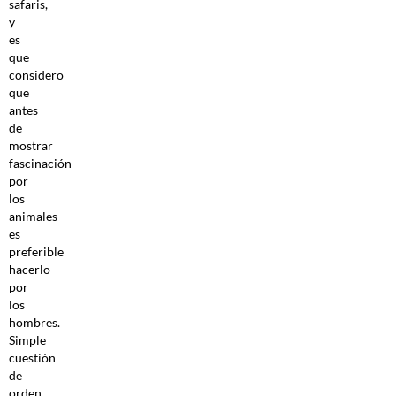
safaris,
y
es
que
considero
que
antes
de
mostrar
fascinación
por
los
animales
es
preferible
hacerlo
por
los
hombres.
Simple
cuestión
de
orden