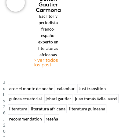
Gautier
Carmona
Escritor y
periodista
franco-
español
experto en
literaturas
africanas
> ver todos
los post
J
U
arde el monte de noche
calambur
Just transition
L
guinea ecuatorial
johari gautier
juan tomás ávila laurel
Y
2
literatura
literatura africana
literatura guineana
6
recommendation
reseña
,
2
0