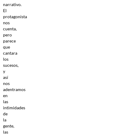
narrativo.
El
protagonista
nos
cuenta,
pero
parece
que
cantara
los
sucesos,
y
así
nos
adentramos
en
las
intimidades
de
la
gente,
las