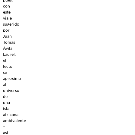
con
este
viaje
sugerido
por
Juan
Tomás
Ávila
Laurel,
el
lector
se
aproxima
al
universo
de
una
isla
africana
ambivalente
–
así