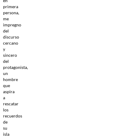
en
primera
persona,
me
impregno
del
discurso
cercano
y
sincero
del
protagonista,
un
hombre
que
aspira
a
rescatar
los
recuerdos
de
su
isla