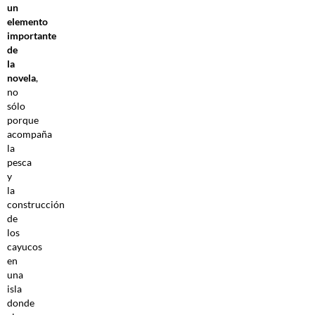
un
elemento
importante
de
la
novela
,
no
sólo
porque
acompaña
la
pesca
y
la
construcción
de
los
cayucos
en
una
isla
donde