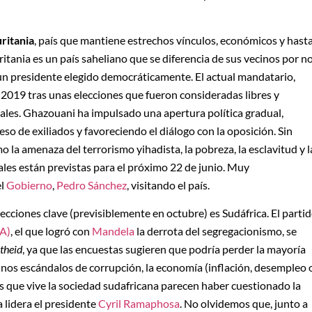
ritania
, país que mantiene estrechos vínculos, económicos y hast
itania es un país saheliano que se diferencia de sus vecinos por n
 un presidente elegido democráticamente. El actual mandatario,
n 2019 tras unas elecciones que fueron consideradas libres y
ales. Ghazouani ha impulsado una apertura política gradual,
eso de exiliados y favoreciendo el diálogo con la oposición. Sin
 la amenaza del terrorismo yihadista, la pobreza, la esclavitud y l
ales están previstas para el próximo 22 de junio. Muy
el
Gobierno
,
Pedro Sánchez
, visitando el país.
ecciones clave (previsiblemente en octubre) es Sudáfrica. El parti
A)
, el que logró con
Mandela
la derrota del segregacionismo, se
theid
, ya que las encuestas sugieren que podría perder la mayoría
unos escándalos de corrupción, la economía (inflación, desempleo 
s que vive la sociedad sudafricana parecen haber cuestionado la
 lidera el presidente
Cyril Ramaphosa
. No olvidemos que, junto a