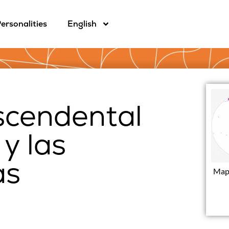
ersonalities
English
scendental
 y las
as
Mapa