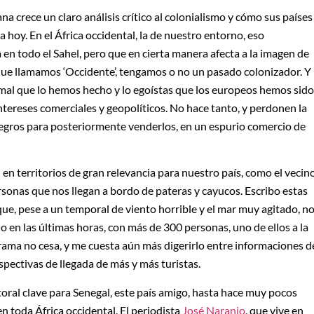
na crece un claro análisis crítico al colonialismo y cómo sus países
 hoy. En el África occidental, la de nuestro entorno, eso
en todo el Sahel, pero que en cierta manera afecta a la imagen de
que llamamos ‘Occidente’, tengamos o no un pasado colonizador. Y
 mal que lo hemos hecho y lo egoístas que los europeos hemos sido
ntereses comerciales y geopolíticos. No hace tanto, y perdonen la
negros para posteriormente venderlos, en un espurio comercio de
en territorios de gran relevancia para nuestro país, como el vecin
ersonas que nos llegan a bordo de pateras y cayucos. Escribo estas
que, pese a un temporal de viento horrible y el mar muy agitado, n
lo en las últimas horas, con más de 300 personas, uno de ellos a la
drama no cesa, y me cuesta aún más digerirlo entre informaciones d
spectivas de llegada de más y más turistas.
oral clave para Senegal, este país amigo, hasta hace muy pocos
n toda África occidental. El periodista
José Naranjo
, que vive en