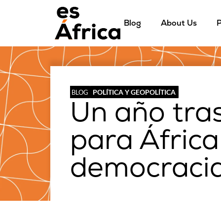
Blog
About Us
P
POLÍTICA Y GEOPOLÍTICA
BLOG
Un año tra
para África
democraci