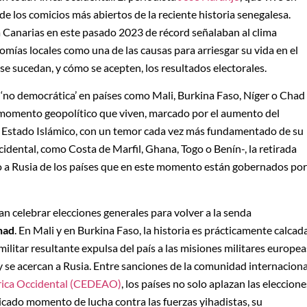
de los comicios más abiertos de la reciente historia senegalesa.
 Canarias en este pasado 2023 de récord señalaban al clima
nomías locales como una de las causas para arriesgar su vida en el
se sucedan, y cómo se acepten, los resultados electorales.
ón ‘no democrática’ en países como Mali, Burkina Faso, Níger o Chad
 momento geopolítico que viven, marcado por el aumento del
el Estado Islámico, con un temor cada vez más fundamentado de su
cidental, como Costa de Marfil, Ghana, Togo o Benín-, la retirada
o a Rusia de los países que en este momento están gobernados por
an celebrar elecciones generales para volver a la senda
had
. En Mali y en Burkina Faso, la historia es prácticamente calcad
militar resultante expulsa del país a las misiones militares europea
o y se acercan a Rusia. Entre sanciones de la comunidad internaciona
rica Occidental (CEDEAO)
, los países no solo aplazan las eleccione
licado momento de lucha contra las fuerzas yihadistas, su