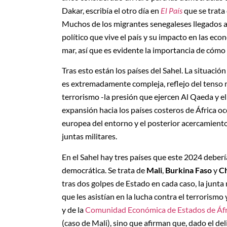
Dakar, escribía el otro día en
El País
que se trata 
Muchos de los migrantes senegaleses llegados a
político que vive el país y su impacto en las eco
mar, así que es evidente la importancia de cómo 
Tras esto están los países del Sahel. La situaci
es extremadamente compleja, reflejo del tenso
terrorismo -la presión que ejercen Al Qaeda y 
expansión hacia los países costeros de África oc
europea del entorno y el posterior acercamient
juntas militares.
En el Sahel hay tres países que este 2024 deberí
democrática. Se trata de
Mali
,
Burkina Faso
y
C
tras dos golpes de Estado en cada caso, la junta 
que les asistían en la lucha contra el terrorism
y de la
Comunidad Económica de Estados de Áf
(caso de Mali), sino que afirman que, dado el de