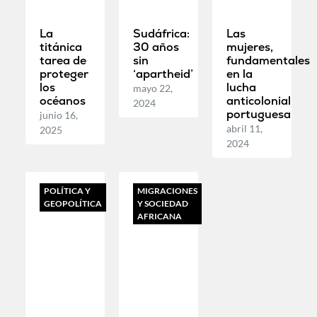
La
Sudáfrica:
Las
titánica
30 años
mujeres,
tarea de
sin
fundamentales
proteger
‘apartheid’
en la
los
lucha
mayo 22,
océanos
anticolonial
2024
portuguesa
junio 16,
abril 11,
2025
2024
POLÍTICA Y
MIGRACIONES
GEOPOLÍTICA
Y SOCIEDAD
AFRICANA