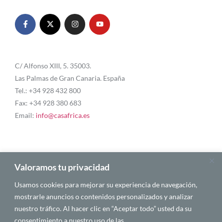
C/ Alfonso XIII, 5. 35003.
Las Palmas de Gran Canaria. España
Tel.: +34 928 432 800
Fax: +34 928 380 683
Email:
info@casafrica.es
Blog
Valoramos tu privacidad
Usamos cookies para mejorar su experiencia de navegación,
Quiénes somos
mostrarle anuncios o contenidos personalizados y analizar
nuestro tráfico. Al hacer clic en “Aceptar todo” usted da su
Autores
consentimiento a nuestro uso de las