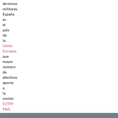
términos
militares,
España
es
el
país
de
la
Unión
Europea
que
mayor
número
de
efectivos
aporta
a
la
misión
EUTM-
Mali
.
El