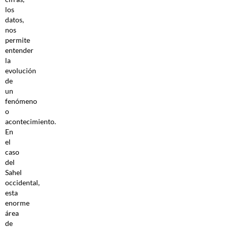
los
datos,
nos
permite
entender
la
evolución
de
un
fenómeno
o
acontecimiento.
En
el
caso
del
Sahel
occidental,
esta
enorme
área
de