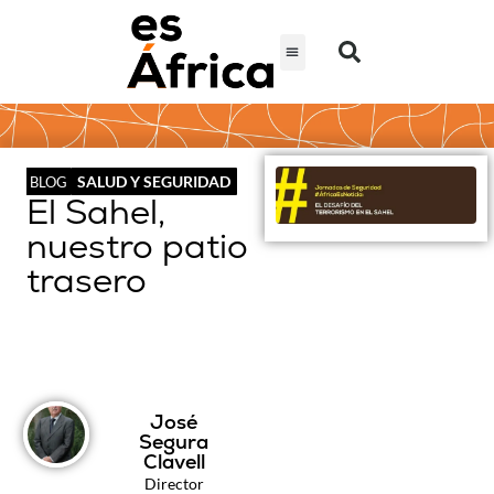
SALUD Y SEGURIDAD
BLOG
El Sahel,
nuestro patio
trasero
José
Segura
Clavell
Director