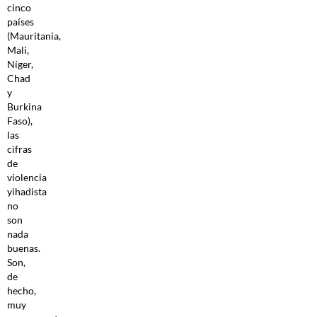
cinco
países
(Mauritania,
Mali,
Níger,
Chad
y
Burkina
Faso),
las
cifras
de
violencia
yihadista
no
son
nada
buenas.
Son,
de
hecho,
muy