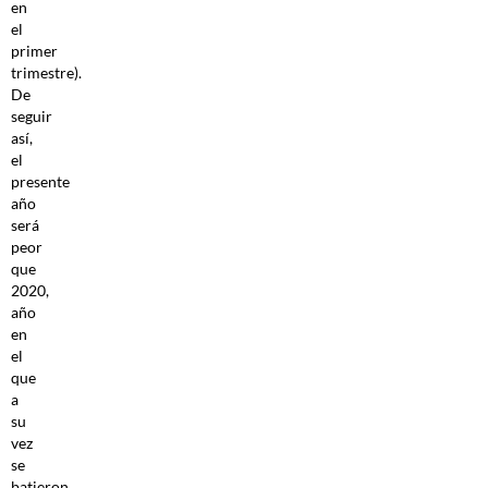
en
el
primer
trimestre).
De
seguir
así,
el
presente
año
será
peor
que
2020,
año
en
el
que
a
su
vez
se
batieron