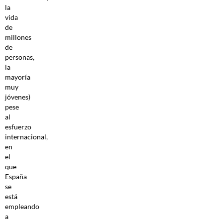
la
vida
de
millones
de
personas,
la
mayoría
muy
jóvenes)
pese
al
esfuerzo
internacional,
en
el
que
España
se
está
empleando
a