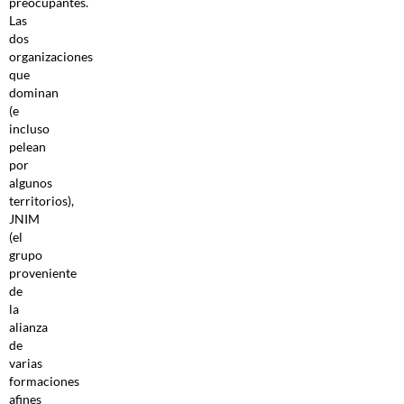
preocupantes.
Las
dos
organizaciones
que
dominan
(e
incluso
pelean
por
algunos
territorios),
JNIM
(el
grupo
proveniente
de
la
alianza
de
varias
formaciones
afines