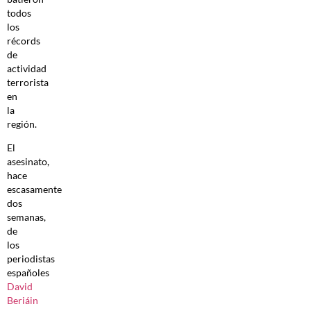
todos
los
récords
de
actividad
terrorista
en
la
región.
El
asesinato,
hace
escasamente
dos
semanas,
de
los
periodistas
españoles
David
Beriáin