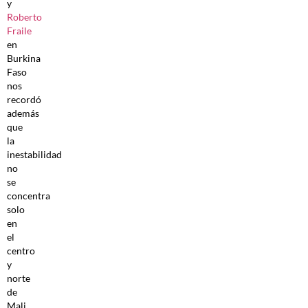
y
Roberto
Fraile
en
Burkina
Faso
nos
recordó
además
que
la
inestabilidad
no
se
concentra
solo
en
el
centro
y
norte
de
Mali,