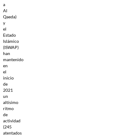
a
Al
Qaeda)
y
el
Estado
Islámico
(ISWAP)
han
mantenido
en
el
inicio
de
2021
un
altísimo
ritmo
de
actividad
(245
atentados