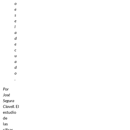
o
e
s
e
l
a
d
e
c
u
a
d
o
.
Por
José
Segura
Clavell
. El
estudio
de
las
cifras,