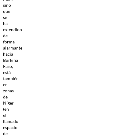
sino
que
se
ha
extendido
de
forma
alarmante
hacia
Burkina
Faso,
está
también
en
zonas
de
Níger
(en
el
llamado
espacio
de