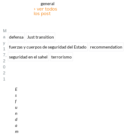
general
> ver todos
los post
M
A
defensa
Just transition
Y
fuerzas y cuerpos de seguridad del Estado
recommendation
1
7,
seguridad en el sahel
terrorismo
2
0
2
1
E
s
f
u
n
d
a
m