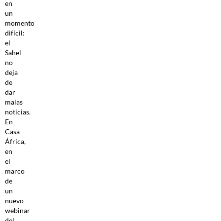
en
un
momento
difícil:
el
Sahel
no
deja
de
dar
malas
noticias.
En
Casa
África,
en
el
marco
de
un
nuevo
webinar
del