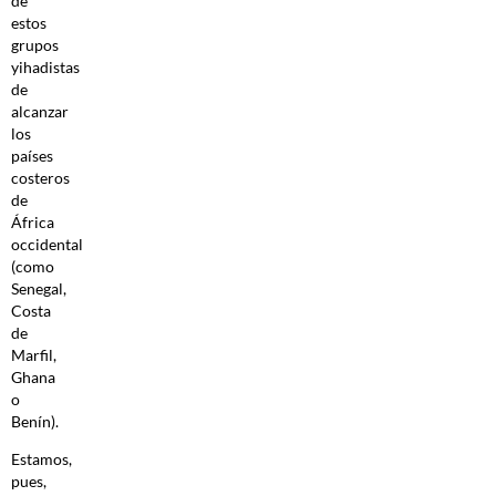
de
estos
grupos
yihadistas
de
alcanzar
los
países
costeros
de
África
occidental
(como
Senegal,
Costa
de
Marfil,
Ghana
o
Benín).
Estamos,
pues,