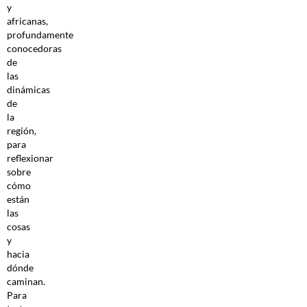
y
africanas,
profundamente
conocedoras
de
las
dinámicas
de
la
región,
para
reflexionar
sobre
cómo
están
las
cosas
y
hacia
dónde
caminan.
Para