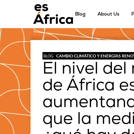
Blog
About Us
P
CAMBIO CLIMÁTICO Y ENERGÍAS REN
BLOG
El nivel de
de África e
aumentand
que la med