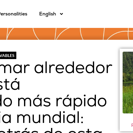
ersonalities
English
OVABLES
l mar alrededor
stá
o más rápido
ia mundial: