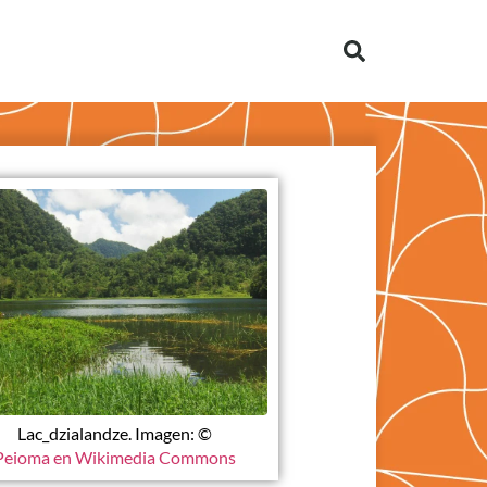
Lac_dzialandze. Imagen: ©
Peioma en Wikimedia Commons