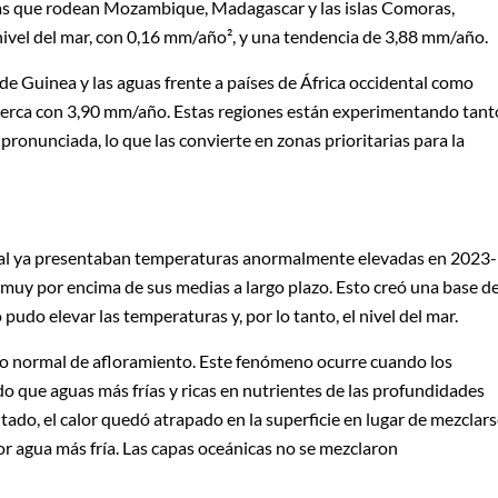
guas que rodean Mozambique, Madagascar y las islas Comoras,
nivel del mar, con 0,16 mm/año², y una tendencia de 3,88 mm/año.
o de Guinea y las aguas frente a países de África occidental como
 cerca con 3,90 mm/año. Estas regiones están experimentando tant
ronunciada, lo que las convierte en zonas prioritarias para la
pical ya presentaban temperaturas anormalmente elevadas en 2023-
 muy por encima de sus medias a largo plazo. Esto creó una base d
 pudo elevar las temperaturas y, por lo tanto, el nivel del mar.
so normal de afloramiento. Este fenómeno ocurre cuando los
do que aguas más frías y ricas en nutrientes de las profundidades
tado, el calor quedó atrapado en la superficie en lugar de mezclar
r agua más fría. Las capas oceánicas no se mezclaron