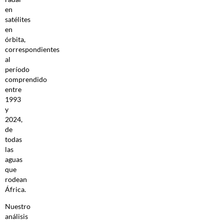
en
satélites
en
órbita,
correspondientes
al
período
comprendido
entre
1993
y
2024,
de
todas
las
aguas
que
rodean
África.
Nuestro
análisis