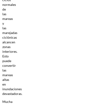
normales
de
las
mareas
y
las
marejadas
ciclónicas
alcancen
zonas
interiores.
Esto
puede
convertir
las
mareas
altas
en
inundaciones
devastadoras.
Mucha