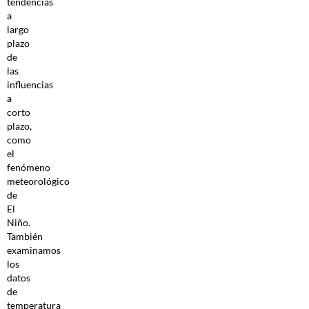
tendencias
a
largo
plazo
de
las
influencias
a
corto
plazo,
como
el
fenómeno
meteorológico
de
El
Niño.
También
examinamos
los
datos
de
temperatura