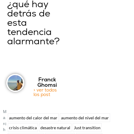
¿qué hay
detrás de
esta
tendencia
alarmante?
Franck
Ghomsi
> ver todos
los post
M
A
aumento del calor del mar
aumento del nivel del mar
Rc
crisis climática
desastre natural
Just transition
H