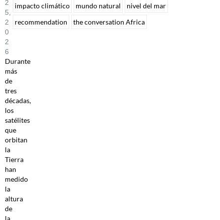
2
impacto climático
mundo natural
nivel del mar
5,
recommendation
the conversation Africa
2
0
2
6
Durante
más
de
tres
décadas,
los
satélites
que
orbitan
la
Tierra
han
medido
la
altura
de
la