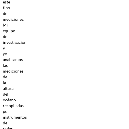
este
tipo
de
mediciones.
Mi
equipo
de
investigación
y
yo
analizamos
las
mediciones
de
la
altura
del
océano
recopiladas
por
instrumentos
de
radar