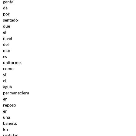
gente
da
por
sentado
que
el
nivel
del
mar
es
uniforme,
como
si
el
agua
permaneciera
en
reposo
en
una
bañera.
En
realidad,