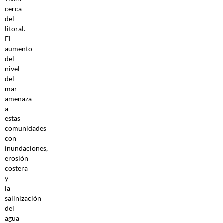
cerca
del
litoral.
El
aumento
del
nivel
del
mar
amenaza
a
estas
comunidades
con
inundaciones,
erosión
costera
y
la
salinización
del
agua