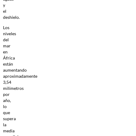
y
el
deshielo.
Los
niveles
del
mar
en
África
están
aumentando
aproximadamente
3,54
milímetros
por
año,
lo
que
supera
la
media