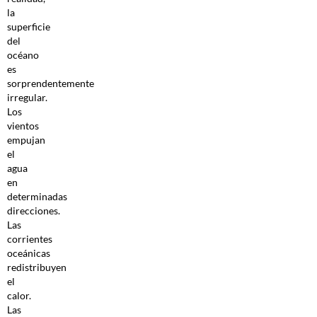
la
superficie
del
océano
es
sorprendentemente
irregular.
Los
vientos
empujan
el
agua
en
determinadas
direcciones.
Las
corrientes
oceánicas
redistribuyen
el
calor.
Las