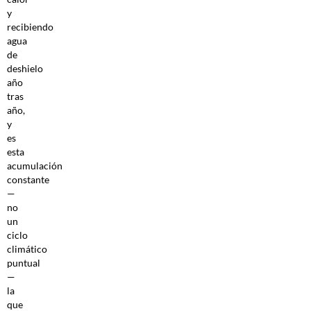
y
recibiendo
agua
de
deshielo
año
tras
año,
y
es
esta
acumulación
constante
—
no
un
ciclo
climático
puntual
—
la
que