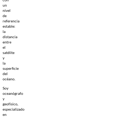
un
nivel
de
referencia
estable:
la
distancia
entre
el
satélite
y
la
superficie
del
océano.
Soy
oceanógrafo
y
geofísico,
especializado
en