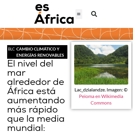
CAMBIO CLIMÁTICO Y
BLOG
ENERGÍAS RENOVABLES
El nivel del
mar
alrededor de
África está
Lac_dzialandze. Imagen: ©
Peioma en Wikimedia
aumentando
Commons
más rápido
que la media
mundial: