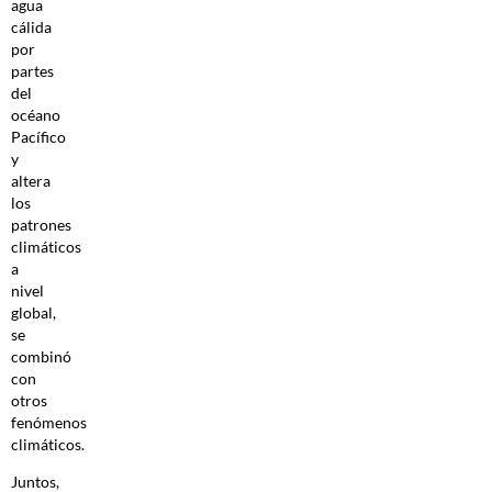
agua
cálida
por
partes
del
océano
Pacífico
y
altera
los
patrones
climáticos
a
nivel
global,
se
combinó
con
otros
fenómenos
climáticos.
Juntos,