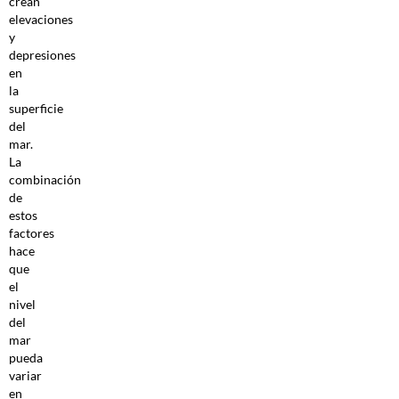
crean
elevaciones
y
depresiones
en
la
superficie
del
mar.
La
combinación
de
estos
factores
hace
que
el
nivel
del
mar
pueda
variar
en