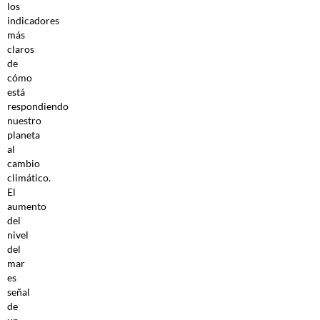
los
indicadores
más
claros
de
cómo
está
respondiendo
nuestro
planeta
al
cambio
climático.
El
aumento
del
nivel
del
mar
es
señal
de