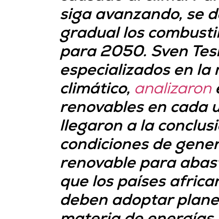
siga avanzando, se d
gradual los combustib
para 2050. Sven Teske
especializados en la 
climático,
analizaron
renovables en cada 
llegaron a la conclus
condiciones de gener
renovable para abas
que los países africa
deben adoptar planes 
materia de energías 