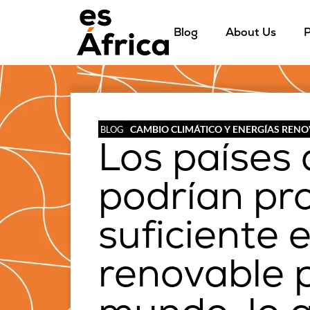
Blog
About Us
P
CAMBIO CLIMÁTICO Y ENERGÍAS REN
BLOG
Los países
podrían pr
suficiente 
renovable p