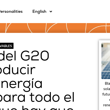
ersonalities
English
OVABLES
 del G20
oducir
energía
Bla
sola
ara todo el
futu
rene