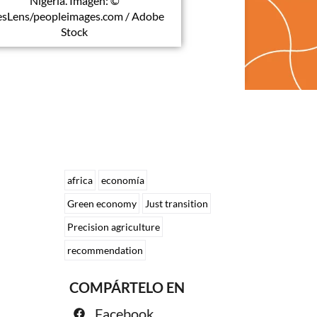
Nigeria. Imagen: ©
sLens/peopleimages.com / Adobe
Stock
africa
economía
Green economy
Just transition
Precision agriculture
recommendation
COMPÁRTELO EN
Facebook