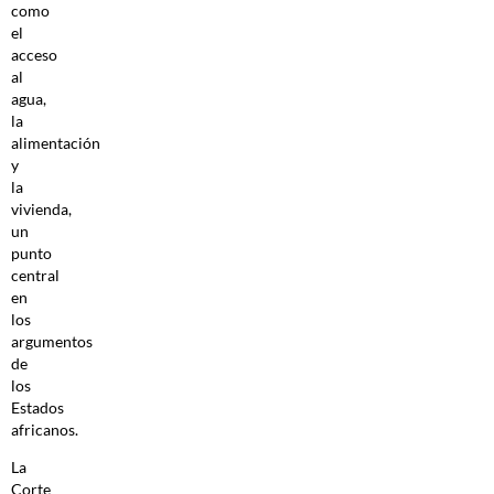
como
el
acceso
al
agua,
la
alimentación
y
la
vivienda,
un
punto
central
en
los
argumentos
de
los
Estados
africanos.
La
Corte