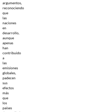
argumentos,
reconociendo
que
las
naciones
en
desarrollo,
aunque
apenas
han
contribuido
a
las
emisiones
globales,
padecen
sus
efectos
más
que
los
países