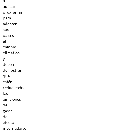
a
aplicar
programas
para
adaptar
sus
países
al
cambio
climático
y
deben
demostrar
que
están
reduciendo
las
emisiones
de
gases
de
efecto
invernadero.