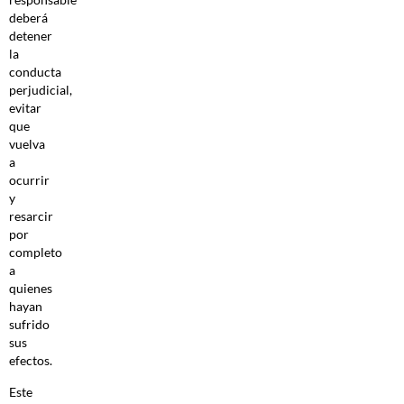
deberá
detener
la
conducta
perjudicial,
evitar
que
vuelva
a
ocurrir
y
resarcir
por
completo
a
quienes
hayan
sufrido
sus
efectos.
Este