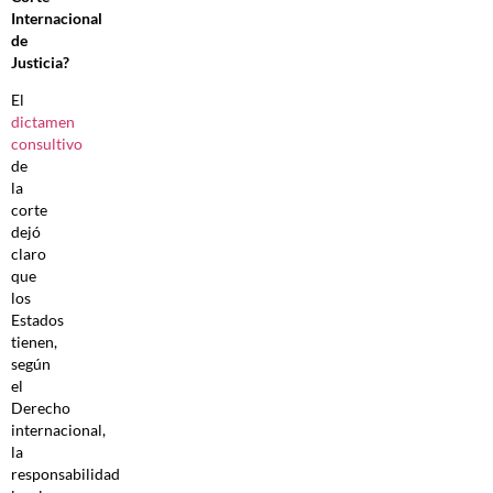
Internacional
de
Justicia?
El
dictamen
consultivo
de
la
corte
dejó
claro
que
los
Estados
tienen,
según
el
Derecho
internacional,
la
responsabilidad