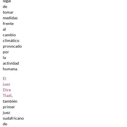
legal
de
tomar
medidas
frente
al
cambio
climático
provocado
por
la
actividad
humana.
El
juez
Dire
Tladi
,
también
primer
juez
sudafricano
de