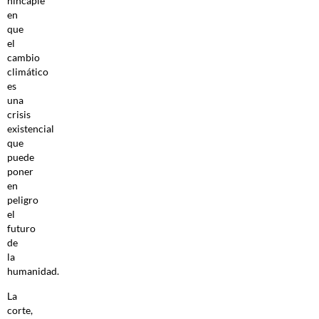
hincapié
en
que
el
cambio
climático
es
una
crisis
existencial
que
puede
poner
en
peligro
el
futuro
de
la
humanidad.
La
corte,