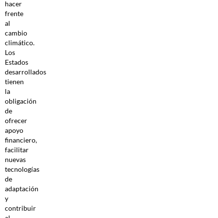
hacer
frente
al
cambio
climático.
Los
Estados
desarrollados
tienen
la
obligación
de
ofrecer
apoyo
financiero,
facilitar
nuevas
tecnologías
de
adaptación
y
contribuir
al