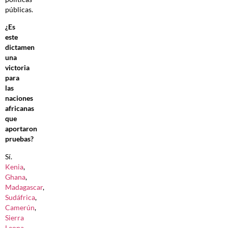
públicas.
¿Es
este
dictamen
una
victoria
para
las
naciones
africanas
que
aportaron
pruebas?
Sí.
Kenia
,
Ghana
,
Madagascar
,
Sudáfrica
,
Camerún
,
Sierra
Leona
,