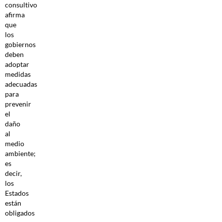
consultivo
afirma
que
los
gobiernos
deben
adoptar
medidas
adecuadas
para
prevenir
el
daño
al
medio
ambiente;
es
decir,
los
Estados
están
obligados