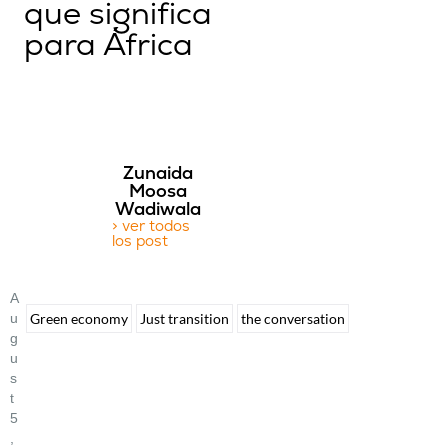
que significa
para África
Zunaida
Moosa
Wadiwala
> ver todos
los post
A
U
Green economy
Just transition
the conversation
G
U
S
T
5
,