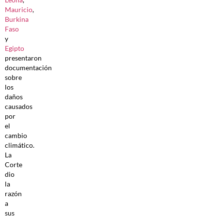
Mauricio
,
Burkina
Faso
y
Egipto
presentaron
documentación
sobre
los
daños
causados
por
el
cambio
climático.
La
Corte
dio
la
razón
a
sus