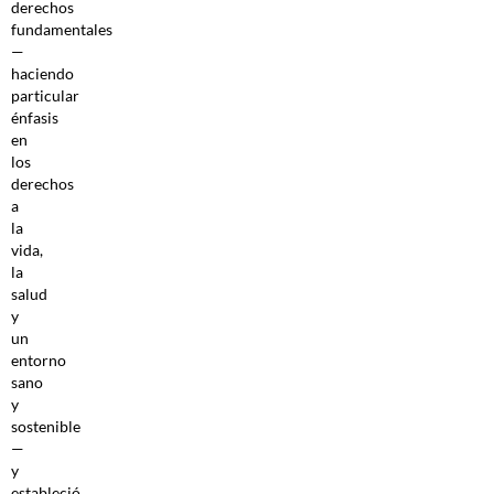
derechos
fundamentales
—
haciendo
particular
énfasis
en
los
derechos
a
la
vida,
la
salud
y
un
entorno
sano
y
sostenible
—
y
estableció