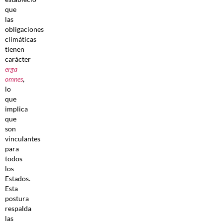
que
las
obligaciones
climáticas
tienen
carácter
erga
omnes
,
lo
que
implica
que
son
vinculantes
para
todos
los
Estados.
Esta
postura
respalda
las