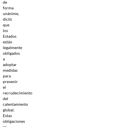
de
forma
unánime,
dictó
que
los
Estados
están
legalmente
obligados
a
adoptar
medidas
para
prevenir
el
recrudecimiento
del
calentamiento
global.
Estas
obligaciones
se