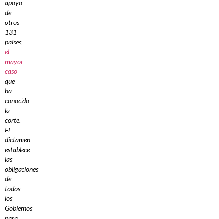
apoyo
de
otros
131
países,
el
mayor
caso
que
ha
conocido
la
corte.
El
dictamen
establece
las
obligaciones
de
todos
los
Gobiernos
para