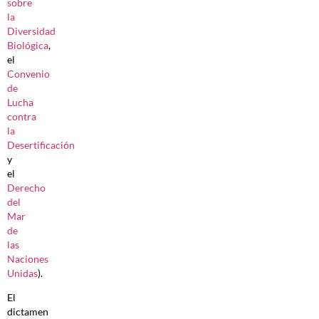
sobre
la
Diversidad
Biológica
,
el
Convenio
de
Lucha
contra
la
Desertificación
y
el
Derecho
del
Mar
de
las
Naciones
Unidas
).
El
dictamen