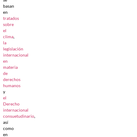
basan
en
tratados
sobre
el
clima
,
la
legislación
internacional
en
materia
de
derechos
humanos
y
el
Derecho
internacional
consuetudinario
,
así
como
en