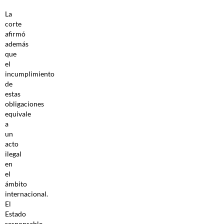
La
corte
afirmó
además
que
el
incumplimiento
de
estas
obligaciones
equivale
a
un
acto
ilegal
en
el
ámbito
internacional.
El
Estado
responsable