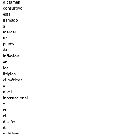
dictamen
consultivo
está
llamado
a
marcar
un
punto
de
inflexión
en
los
litigios
climáticos
a
nivel
internacional
y
en
el
diseño
de
políticas