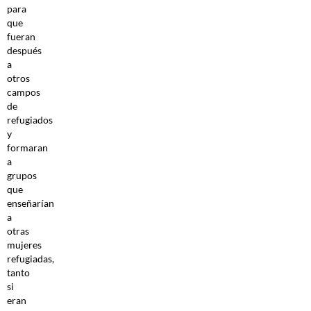
para
que
fueran
después
a
otros
campos
de
refugiados
y
formaran
a
grupos
que
enseñarían
a
otras
mujeres
refugiadas,
tanto
si
eran