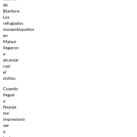
de
Blantyre.
Los
refugiados
mozambiqueños
en
Malaui
llegaron
a
alcanzar
casi
el
millón.
Cuando
llegué
a
Nsanje
me
impresionó
ver
a