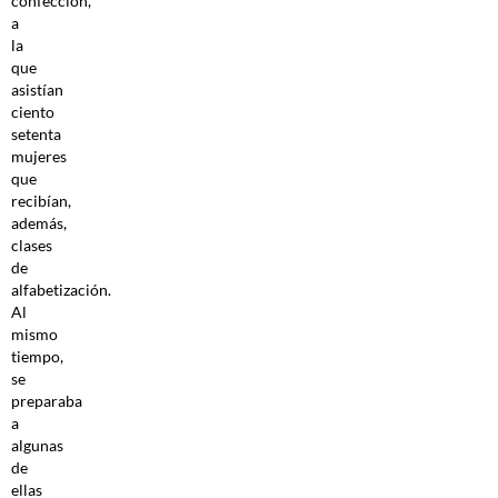
confección,
a
la
que
asistían
ciento
setenta
mujeres
que
recibían,
además,
clases
de
alfabetización.
Al
mismo
tiempo,
se
preparaba
a
algunas
de
ellas