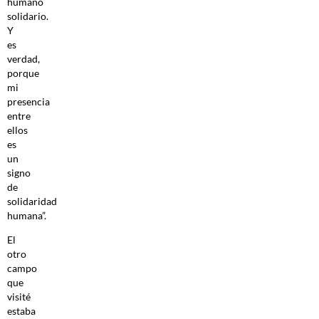
humano
solidario.
Y
es
verdad,
porque
mi
presencia
entre
ellos
es
un
signo
de
solidaridad
humana”.
El
otro
campo
que
visité
estaba