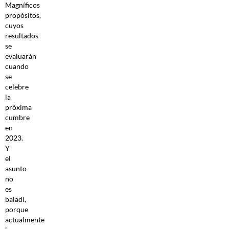
Magníficos
propósitos,
cuyos
resultados
se
evaluarán
cuando
se
celebre
la
próxima
cumbre
en
2023.
Y
el
asunto
no
es
baladí,
porque
actualmente