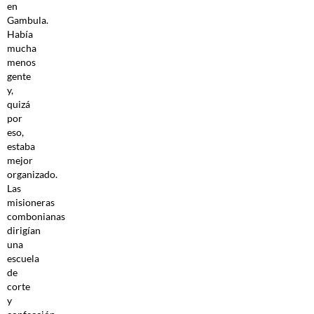
en
Gambula.
Había
mucha
menos
gente
y,
quizá
por
eso,
estaba
mejor
organizado.
Las
misioneras
combonianas
dirigían
una
escuela
de
corte
y