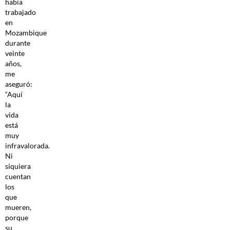
había
trabajado
en
Mozambique
durante
veinte
años,
me
aseguró:
“Aquí
la
vida
está
muy
infravalorada.
Ni
siquiera
cuentan
los
que
mueren,
porque
su