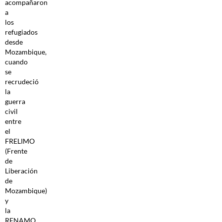
acompañaron
a
los
refugiados
desde
Mozambique,
cuando
se
recrudeció
la
guerra
civil
entre
el
FRELIMO
(Frente
de
Liberación
de
Mozambique)
y
la
RENAMO