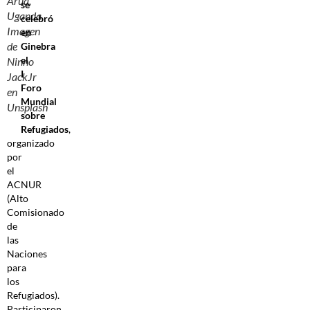
Arua,
se
Uganda.
celebró
Imagen
en
de
Ginebra
el
Ninno
I
JackJr
Foro
en
Mundial
Unsplash
sobre
Refugiados
,
organizado
por
el
ACNUR
(Alto
Comisionado
de
las
Naciones
para
los
Refugiados).
Participaron