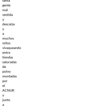
tanta
gente
mal
vestida
y
descalza
y
a
muchos
niños
vivaqueando
entre
tiendas
saturadas
de
polvo
montadas
por
el
ACNUR
y
junto
a