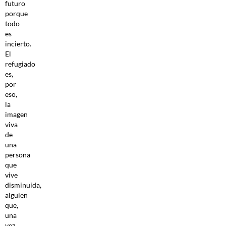
futuro
porque
todo
es
incierto.
El
refugiado
es,
por
eso,
la
imagen
viva
de
una
persona
que
vive
disminuida,
alguien
que,
una
vez