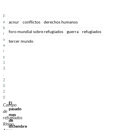
F
E
acnur
conflictos
derechos humanos
B
foro mundial sobre refugiados
guerra
refugiados
R
U
tercer mundo
A
R
Y
1
3
,
2
0
2
0
El
Campo
pasado
de
mes
refugiados
de
Rhino,
diciembre