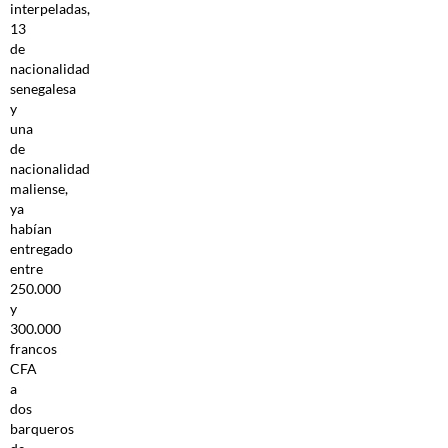
interpeladas,
13
de
nacionalidad
senegalesa
y
una
de
nacionalidad
maliense,
ya
habían
entregado
entre
250.000
y
300.000
francos
CFA
a
dos
barqueros