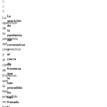
0
2
0
La
La
aparición
aparición
de
de
la
la
pandemia
pandemia
del
del
coronavirus
coronavirus
y
y
el
cierre
el
de
cierre
fronteras
de
que
fronteras
la
que
han
la
precedido
han
no
precedido
han
no
frenado
han
la