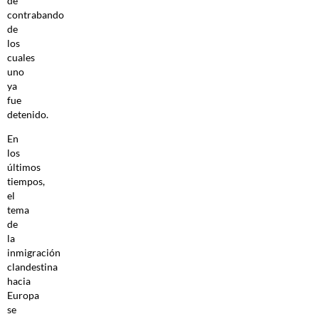
de
contrabando
de
los
cuales
uno
ya
fue
detenido.
En
los
últimos
tiempos,
el
tema
de
la
inmigración
clandestina
hacia
Europa
se