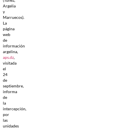
(Túnez,
Argelia
y
Marruecos).
La
página
web
de
información
argelina,
aps.dz
,
visitada
el
24
de
septiembre,
informa
de
la
intercepción,
por
las
unidades