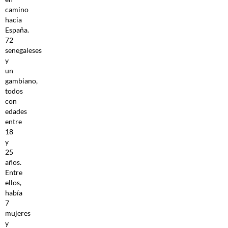
camino
hacia
España.
72
senegaleses
y
un
gambiano,
todos
con
edades
entre
18
y
25
años.
Entre
ellos,
había
7
mujeres
y