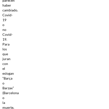
parecen
haber
cambiado.
Covid-
19
o
no
Covid-
19.
Para
los
que
juran
con
el
eslogan
“Barça
o
Barzax”
(Barcelona
o
la
muerte,