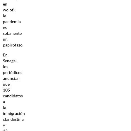
en
wolof),
la
pandemia
es
solamente
un
papirotazo.
En
Senegal,
los
periódicos
anuncian
que
105
candidatos
a
la
inmigración
clandestina
y
13