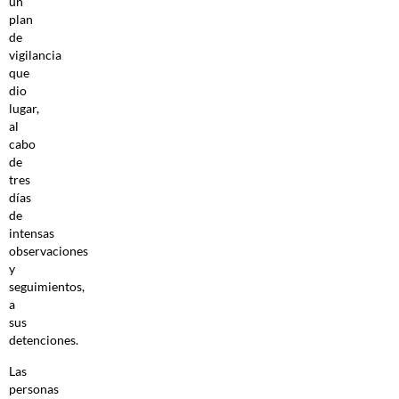
un
plan
de
vigilancia
que
dio
lugar,
al
cabo
de
tres
días
de
intensas
observaciones
y
seguimientos,
a
sus
detenciones.
Las
personas