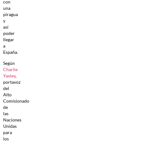
con
una
piragua
y
así
poder
llegar
a
España.
Según
Charlie
Yaxley
,
portavoz
del
Alto
Comisionado
de
las
Naciones
Unidas
para
los