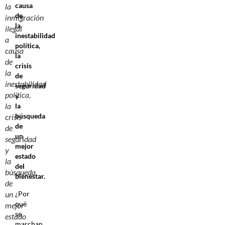
causa
la
de
inmigración
la
ilegal
inestabilidad
a
política,
causa
la
de
crisis
la
de
inestabilidad
seguridad
política,
y
la
la
búsqueda
crisis
de
de
un
seguridad
mejor
y
estado
la
del
búsqueda
bienestar.
de
¿Por
un
qué
mejor
se
estado
marchan