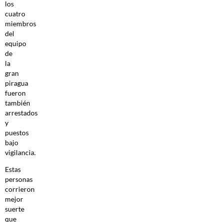
los
cuatro
miembros
del
equipo
de
la
gran
piragua
fueron
también
arrestados
y
puestos
bajo
vigilancia.
Estas
personas
corrieron
mejor
suerte
que