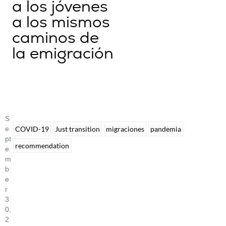
a los jóvenes
a los mismos
caminos de
la emigración
S
E
COVID-19
Just transition
migraciones
pandemia
Pt
recommendation
E
M
B
E
R
3
0,
2