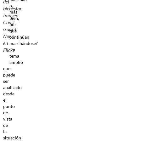
del
o,
bienestar.
más
Imagen:
bien,
Coast
por
Guard
qué
News
continúan
en
marchándose?
Un
Flickr
tema
amplio
que
puede
ser
analizado
desde
el
punto
de
vista
de
la
situación