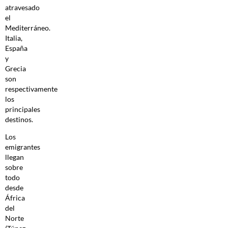
atravesado
el
Mediterráneo.
Italia,
España
y
Grecia
son
respectivamente
los
principales
destinos.
Los
emigrantes
llegan
sobre
todo
desde
África
del
Norte