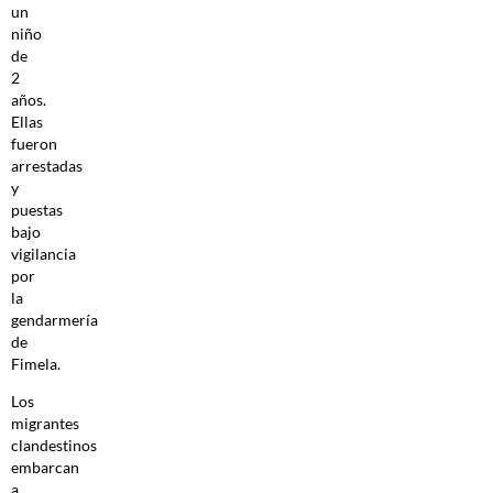
un
niño
de
2
años.
Ellas
fueron
arrestadas
y
puestas
bajo
vigilancia
por
la
gendarmería
de
Fimela.
Los
migrantes
clandestinos
embarcan
a