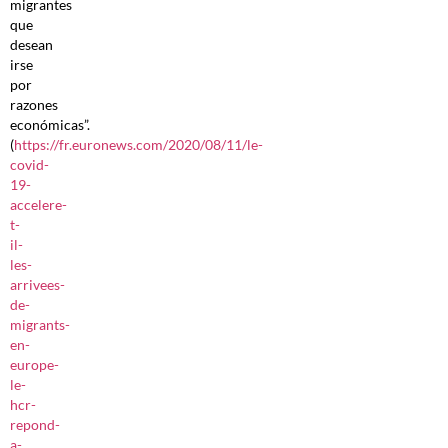
migrantes
que
desean
irse
por
razones
económicas”.
(
https://fr.euronews.com/2020/08/11/le-
covid-
19-
accelere-
t-
il-
les-
arrivees-
de-
migrants-
en-
europe-
le-
hcr-
repond-
a-