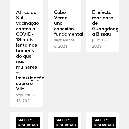
África do
Cabo
El efecto
Sul:
Verde,
mariposa:
vacinação
una
de
contra a
conexión
Guangdong
COVID-
fundamental
a Bissau
19 mais
septiembre
julio 13,
lenta nos
6, 2021
2021
homens
do que
nas
mulheres
–
investigação
sobre o
VIH
septiembre
13, 2021
SALUD Y
SALUD Y
SALUD Y
SEGURIDAD
SEGURIDAD
SEGURIDAD