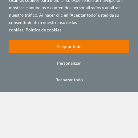
Usamos cookies para mejorar su experiencia de navegación,
una
mostrarle anuncios o contenidos personalizados y analizar
«máxima
supresión»
nuestro tráfico. Al hacer clic en “Aceptar todo” usted da su
global
consentimiento a nuestro uso de las
julio 2,
cookies.
Política de cookies
2021
Aceptar todo
SALUD Y
SALUD Y
MIGRACIONES
SEGURIDAD
SEGURIDAD
Y SOCIEDAD
Personalizar
AFRICANA
Rechazar todo
Tenemos
Y en
Afrique –
que
África,
Migration
cerrar la
¿cómo
: quand
brecha
va la
les