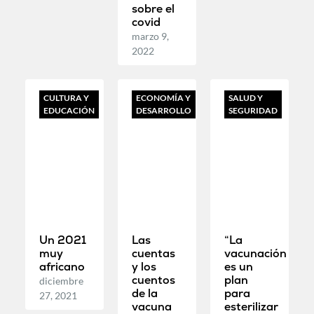
sobre el
covid
marzo 9,
2022
CULTURA Y
ECONOMÍA Y
SALUD Y
EDUCACIÓN
DESARROLLO
SEGURIDAD
Un 2021
Las
“La
muy
cuentas
vacunación
africano
y los
es un
cuentos
plan
diciembre
de la
para
27, 2021
vacuna
esterilizar