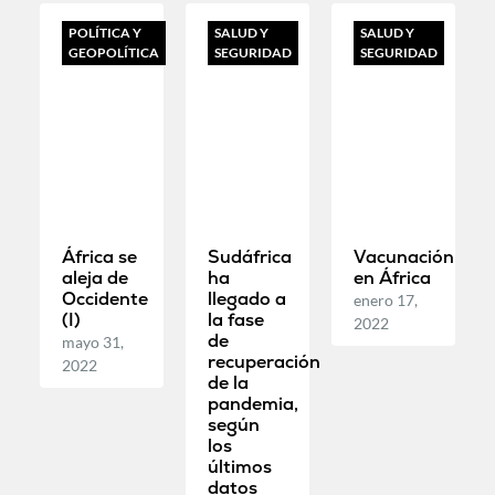
POLÍTICA Y
SALUD Y
SALUD Y
GEOPOLÍTICA
SEGURIDAD
SEGURIDAD
África se
Sudáfrica
Vacunación
aleja de
ha
en África
Occidente
llegado a
enero 17,
(I)
la fase
2022
de
mayo 31,
recuperación
2022
de la
pandemia,
según
los
últimos
datos