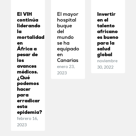
El VIH
El mayor
Invertir
continúa
hospital
en el
liderando
buque
talento
la
del
africano
mortalidad
mundo
es bueno
en
se ha
para la
África a
equipado
salud
pesar de
en
global
los
Canarias
noviembre
avances
enero 23,
30, 2022
médicos.
2023
¿Qué
podemos
hacer
para
erradicar
esta
epidemia?
febrero 16,
2023