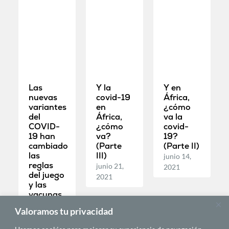
Las
Y la
Y en
nuevas
covid-19
África,
variantes
en
¿cómo
del
África,
va la
COVID-
¿cómo
covid-
19 han
va?
19?
cambiado
(Parte
(Parte II)
las
III)
junio 14,
reglas
junio 21,
2021
del juego
2021
y las
vacunas
no serán
Valoramos tu privacidad
suficientes.
Necesitamos