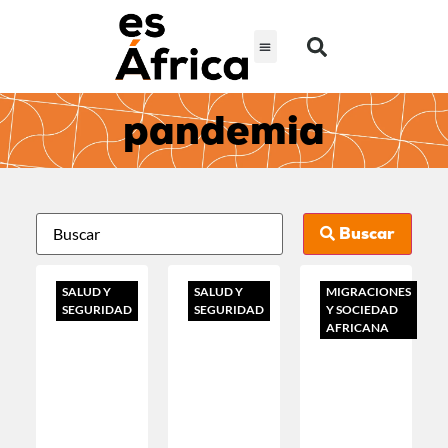
pandemia
Buscar
SALUD Y
SALUD Y
MIGRACIONES
SEGURIDAD
SEGURIDAD
Y SOCIEDAD
AFRICANA