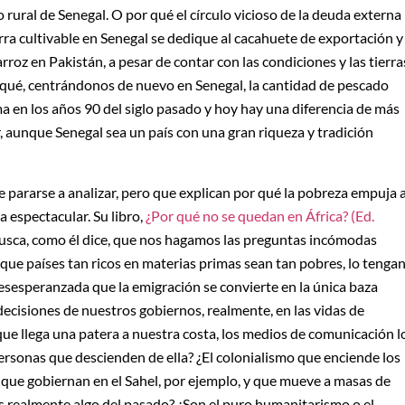
 rural de Senegal. O por qué el círculo vicioso de la deuda externa
erra cultivable en Senegal se dedique al cacahuete de exportación y
rroz en Pakistán, a pesar de contar con las condiciones y las tierra
 qué, centrándonos de nuevo en Senegal, la cantidad de pescado
ma en los años 90 del siglo pasado y hoy hay una diferencia de más
, aunque Senegal sea un país con una gran riqueza y tradición
ararse a analizar, pero que explican por qué la pobreza empuja 
a espectacular. Su libro,
¿Por qué no se quedan en África? (Ed.
Busca, como él dice, que nos hagamos las preguntas incómodas
 que países tan ricos en materias primas sean tan pobres, lo tenga
desesperanzada que la emigración se convierte en la única baza
decisiones de nuestros gobiernos, realmente, en las vidas de
ue llega una patera a nuestra costa, los medios de comunicación l
rsonas que descienden de ella? ¿El colonialismo que enciende los
s que gobiernan en el Sahel, por ejemplo, y que mueve a masas de
es realmente algo del pasado? ¿Son el puro humanitarismo o el