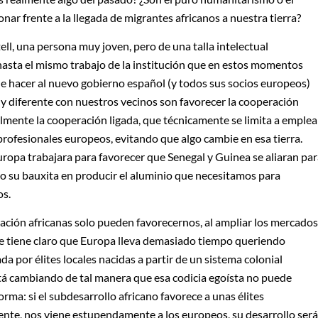
onar frente a la llegada de migrantes africanos a nuestra tierra?
ll, una persona muy joven, pero de una talla intelectual
asta el mismo trabajo de la institución que en estos momentos
de hacer al nuevo gobierno español (y todos sus socios europeos)
y diferente con nuestros vecinos son favorecer la cooperación
lmente la cooperación ligada, que técnicamente se limita a emplea
profesionales europeos, evitando que algo cambie en esa tierra.
opa trabajara para favorecer que Senegal y Guinea se aliaran par
o su bauxita en producir el aluminio que necesitamos para
os.
lización africanas solo pueden favorecernos, al ampliar los mercados
ue tiene claro que Europa lleva demasiado tiempo queriendo
a por élites locales nacidas a partir de un sistema colonial
tá cambiando de tal manera que esa codicia egoísta no puede
rma: si el subdesarrollo africano favorece a unas élites
ente, nos viene estupendamente a los europeos, su desarrollo será