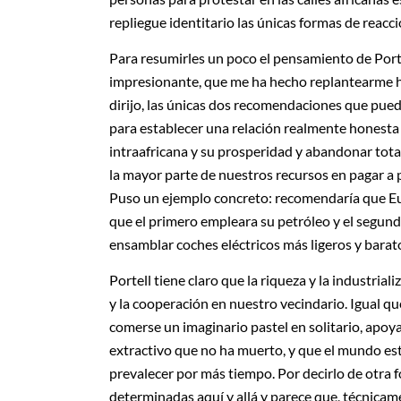
repliegue identitario las únicas formas de reacci
Para resumirles un poco el pensamiento de Porte
impresionante, que me ha hecho replantearme h
dirijo, las únicas dos recomendaciones que pue
para establecer una relación realmente honesta 
intraafricana y su prosperidad y abandonar tota
la mayor parte de nuestros recursos en pagar a 
Puso un ejemplo concreto: recomendaría que Eur
que el primero empleara su petróleo y el segund
ensamblar coches eléctricos más ligeros y barat
Portell tiene claro que la riqueza y la industria
y la cooperación en nuestro vecindario. Igual q
comerse un imaginario pastel en solitario, apoyad
extractivo que no ha muerto, y que el mundo es
prevalecer por más tiempo. Por decirlo de otra fo
determinadas aquí y allá y parece que, técnicam