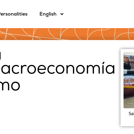
ersonalities
English
macroeconomía
smo
Sa