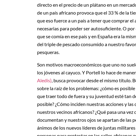
directo en el precio de un plátano en un mercado
de un país africano provoca que el 33 % de la ti
que eso fuerce a un país a tener que comprar el a
necesarias para poder ser autosuficiente. O por
que se comía en ese país y en España era la mis
del triple de pescado consumido a nuestro favor
pesqueras.
Son motivos macroeconómicos que uno no suele p
los jóvenes al cayuco. Y Portell lo hace de maner
Aledis)
, busca provocar desde el mismo título. 
sobre la raíz de los problemas: ¿cómo es posible
que traer todo de fuera y su juventud esté tan 
posible? ¿Cómo inciden nuestras acciones y las 
nuestros vecinos africanos? ¿Qué pasa una vez q
documentan y nuestros ojos se apartan de las pe
ánimos de los nuevos líderes de juntas militare
personas para protestar en las calles africanas 