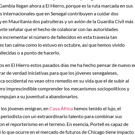
 Gambia llegan ahora a El Hierro, porque es la ruta marcada en sus
s internacionales que en Senegal contribuyen a cuidar dos
 y en Mauritania dos patrulleras y un avión de la Guardia Civil más
ante señalar que el hecho de colaborar con las autoridades
a incrementar el número de fallecidos en esta travesía tan
es tan calma como lo estuvo en octubre, así que hemos vivido
llecidas o a punto de hacerlo.
dos en El Hierro estos pasados días me ha hecho pensar de nuevo e
r de verdad iniciativas para que los jóvenes senegaleses,
ca occidental no vean otro remedio en su vida que el de subir al
idero imprescindible comprender los mecanismos sociopolíticos y
empujan a su juventud a abandonarlos.
é los jóvenes emigran, en
Casa África
hemos tenido el lujo, el
n periodista con un extraordinario talento para combinar sus
 el reporterismo en el terreno. En esencia, Portell es capaz de
qué lo que ocurre en el mercado de futuros de Chicago tiene impacto