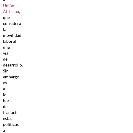
Unión
Africana
,
que
considera
la
movilidad
laboral
una
vía
de
desarrollo.
Sin
embargo,
es
a
la
hora
de
traducir
estas
políticas
a