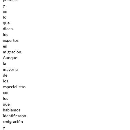
y
en
lo
que
dicen
los
expertos
en
migración.
Aunque
la
mayoría
de
los
especialistas
con
los
que
hablamos
identificaron
«migración
y