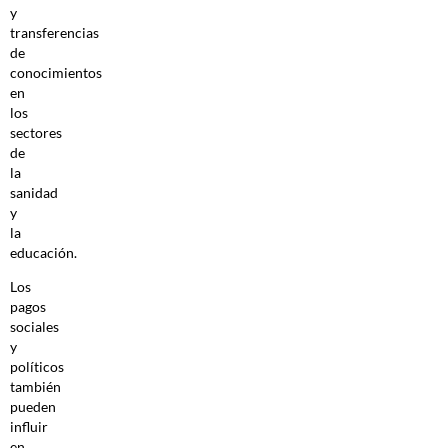
y
transferencias
de
conocimientos
en
los
sectores
de
la
sanidad
y
la
educación.
Los
pagos
sociales
y
políticos
también
pueden
influir
en