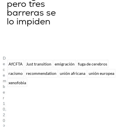
pero tres
barreras se
lo impiden
D
E
AfCFTA
Just transition
emigración
fuga de cerebros
C
racismo
recommendation
unión africana
unión europea
E
M
xenofobia
B
E
R
1
0,
2
0
2