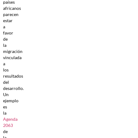
países
africanos
parecen
estar
a
favor
de
la
migración
vinculada
a
los
resultados
del
desarrollo.
Un
ejemplo
es
la
Agenda
2063
de
la