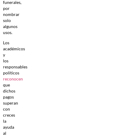
funerales,
por
nombrar
solo
algunos
usos.
Los
académicos
y
los
responsables
políticos
reconocen
que
dichos
pagos
superan
con
creces
la
ayuda
al