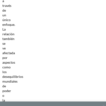
a
través
de
un
único
enfoque.
La
relación
también
se
ve
afectada
por
aspectos
como
los
desequilibrios
mundiales
de
poder
o
la
corrupción.