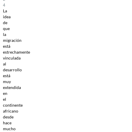
4
La
idea
de
que
la
migración
está
estrechamente
vinculada
al
desarrollo
está
muy
extendida
en
el
continente
africano
desde
hace
mucho