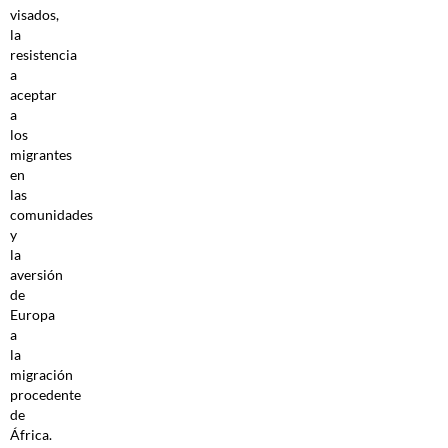
visados,
la
resistencia
a
aceptar
a
los
migrantes
en
las
comunidades
y
la
aversión
de
Europa
a
la
migración
procedente
de
África.