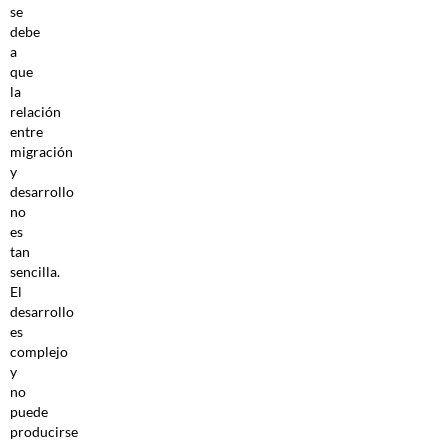
se
debe
a
que
la
relación
entre
migración
y
desarrollo
no
es
tan
sencilla.
El
desarrollo
es
complejo
y
no
puede
producirse