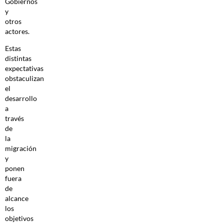
Gobiernos
y
otros
actores.
Estas
distintas
expectativas
obstaculizan
el
desarrollo
a
través
de
la
migración
y
ponen
fuera
de
alcance
los
objetivos