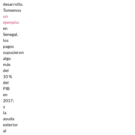
desarrollo.
Tomemos
un
ejemplo
:
en
Senegal,
los
pagos
supusieron
algo
más
del
10 %
del
PIB
en
2017;
y
la
ayuda
exterior
al