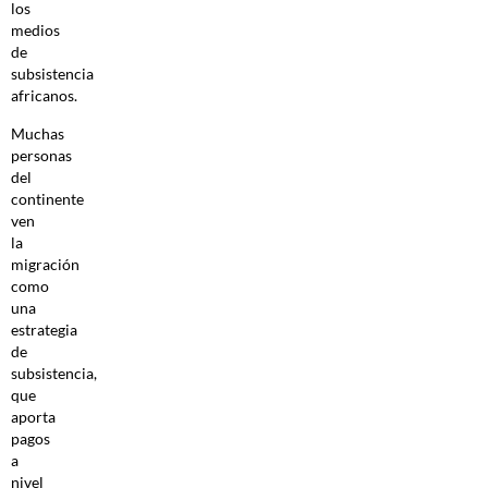
los
medios
de
subsistencia
africanos.
Muchas
personas
del
continente
ven
la
migración
como
una
estrategia
de
subsistencia,
que
aporta
pagos
a
nivel