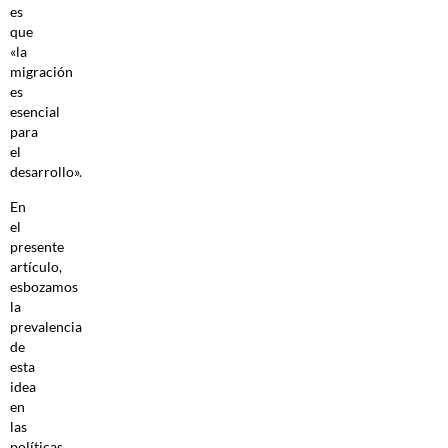
es
que
«la
migración
es
esencial
para
el
desarrollo».
En
el
presente
artículo,
esbozamos
la
prevalencia
de
esta
idea
en
las
políticas