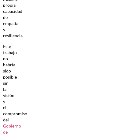
propia
capacidad
de
empatía
y
resiliencia.
Este
trabajo
no
habría
sido
posible
sin
la
visión
y
el
compromiso
del
Gobierno
de