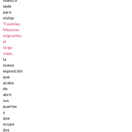
nuestra
sede
para
visitar
Travesías.
Menores
migrantes,
el
largo
viaje
,
la
nueva
exposición
que
acaba
de
abrir
sus
puertas
y
que
ocupa
dos