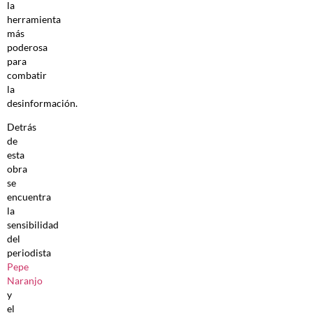
la
herramienta
más
poderosa
para
combatir
la
desinformación.
Detrás
de
esta
obra
se
encuentra
la
sensibilidad
del
periodista
Pepe
Naranjo
y
el