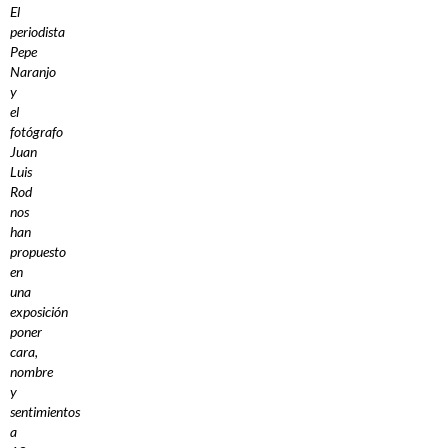
El
periodista
Pepe
Naranjo
y
el
fotógrafo
Juan
Luis
Rod
nos
han
propuesto
en
una
exposición
poner
cara,
nombre
y
sentimientos
a