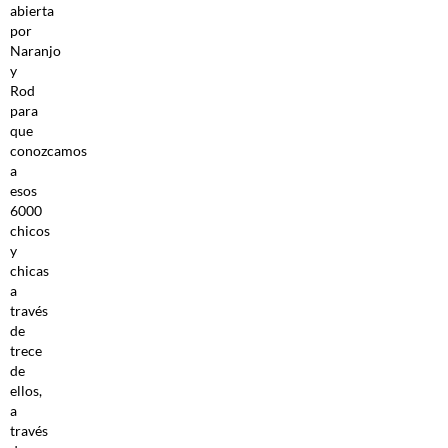
abierta
por
Naranjo
y
Rod
para
que
conozcamos
a
esos
6000
chicos
y
chicas
a
través
de
trece
de
ellos,
a
través