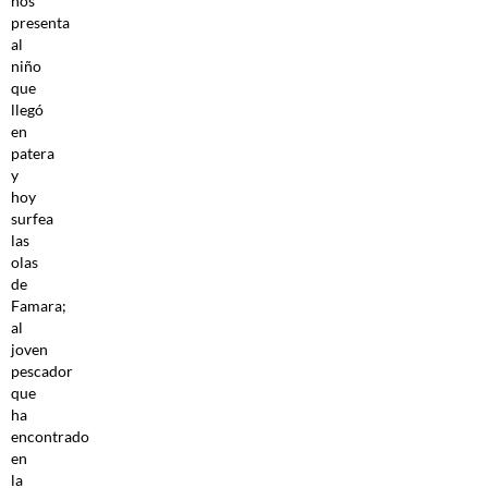
nos
presenta
al
niño
que
llegó
en
patera
y
hoy
surfea
las
olas
de
Famara;
al
joven
pescador
que
ha
encontrado
en
la