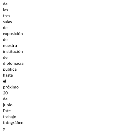
de
las
tres
salas
de
exposición
de
nuestra
institución
de
diplomacia
pública
hasta
el
próximo
20
de
junio.
Este
trabajo
fotográfico
y