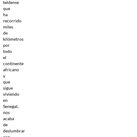
teldense
que
ha
recorrido
miles
de
kilómetros
por
todo
el
continente
africano
y
que
sigue
viviendo
en
Senegal,
nos
acaba
de
deslumbrar
con