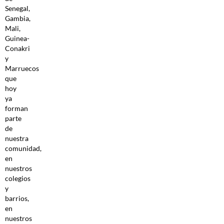
Senegal,
Gambia,
Mali,
Guinea-
Conakri
y
Marruecos
que
hoy
ya
forman
parte
de
nuestra
comunidad,
en
nuestros
colegios
y
barrios,
en
nuestros