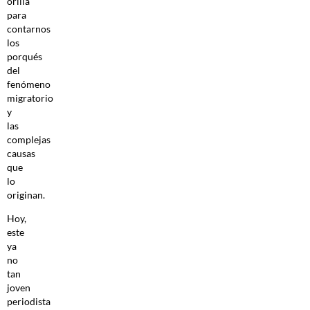
orilla
para
contarnos
los
porqués
del
fenómeno
migratorio
y
las
complejas
causas
que
lo
originan.
Hoy,
este
ya
no
tan
joven
periodista