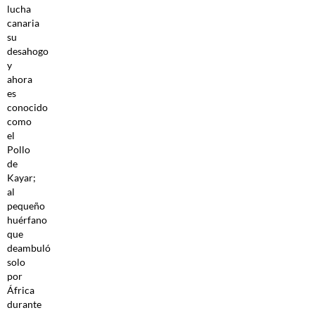
lucha
canaria
su
desahogo
y
ahora
es
conocido
como
el
Pollo
de
Kayar;
al
pequeño
huérfano
que
deambuló
solo
por
África
durante