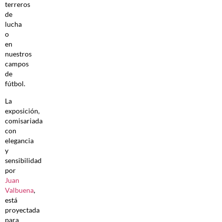
terreros
de
lucha
o
en
nuestros
campos
de
fútbol.
La
exposición,
comisariada
con
elegancia
y
sensibilidad
por
Juan
Valbuena
,
está
proyectada
para