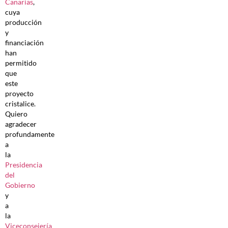
Canarias
,
cuya
producción
y
financiación
han
permitido
que
este
proyecto
cristalice.
Quiero
agradecer
profundamente
a
la
Presidencia
del
Gobierno
y
a
la
Viceconsejería