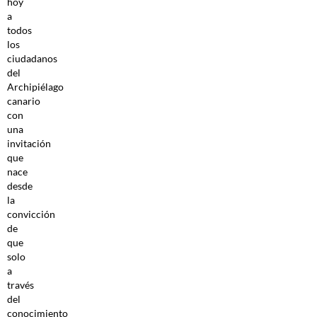
hoy
a
todos
los
ciudadanos
del
Archipiélago
canario
con
una
invitación
que
nace
desde
la
convicción
de
que
solo
a
través
del
conocimiento