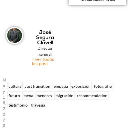
José
Segura
Clavell
Director
general
> ver todos
los post
M
A
cultura
Just transition
empatía
exposición
fotografía
Y
futuro
mena
menores
migración
recommendation
1
8,
testimonio
travesía
2
0
2
6