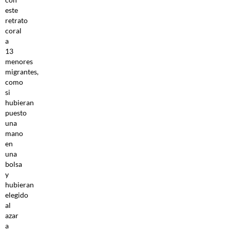
este
retrato
coral
a
13
menores
migrantes,
como
si
hubieran
puesto
una
mano
en
una
bolsa
y
hubieran
elegido
al
azar
a