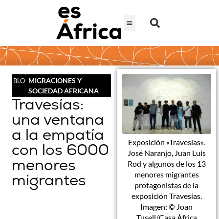
MIGRACIONES Y
BLOG
SOCIEDAD AFRICANA
Travesías:
una ventana
a la empatía
Exposición «Travesías».
con los 6000
José Naranjo, Juan Luis
menores
Rod y algunos de los 13
menores migrantes
migrantes
protagonistas de la
exposición Travesías.
Imagen: © Joan
Tusell/Casa África