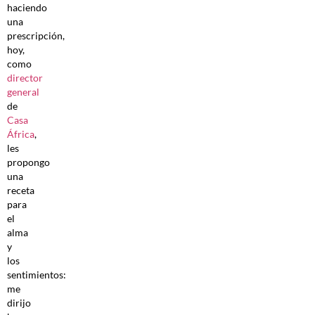
haciendo
una
prescripción,
hoy,
como
director
general
de
Casa
África
,
les
propongo
una
receta
para
el
alma
y
los
sentimientos:
me
dirijo