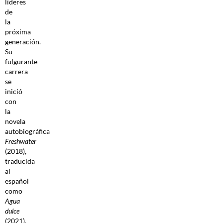
líderes
de
la
próxima
generación.
Su
fulgurante
carrera
se
inició
con
la
novela
autobiográfica
Freshwater
(2018),
traducida
al
español
como
Agua
dulce
(2021),