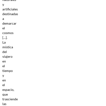
y
artificiales
destinadas
a
demarcar
el
cosmos
[…].
La
mística
del
viajero
en
el
tiempo
y
en
el
espacio,
que
trasciende
las