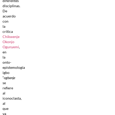
diferentes
disciplinas.
De
acuerdo
con
la
crítica
Chikwenje
Okonjo
Ogunyemi
,
en
la
onto-
epistemología
igbo
“
ogbanje
se
refiere
al
iconoclasta,
al
que
va