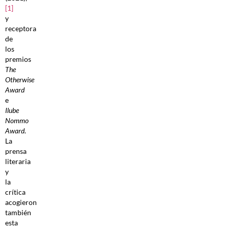
[1]
y
receptora
de
los
premios
The
Otherwise
Award
e
Ilube
Nommo
Award
.
La
prensa
literaria
y
la
crítica
acogieron
también
esta