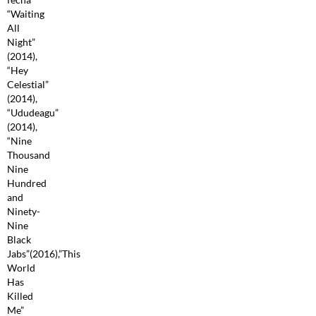
“Waiting
All
Night”
(2014),
“Hey
Celestial”
(2014),
“Ududeagu”
(2014),
“Nine
Thousand
Nine
Hundred
and
Ninety-
Nine
Black
Jabs”(2016),”This
World
Has
Killed
Me”