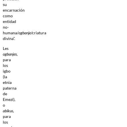
su
encarnación
como
entidad
no-
humana/
ogbanje
/criatura
divina”.
Les
ogbanjes
,
para
los
igbo
(la
etnia
paterna
de
Emezi),
o
abikus
,
para
los