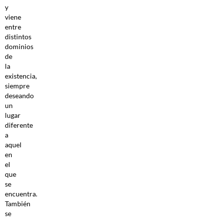
y
viene
entre
distintos
dominios
de
la
existencia,
siempre
deseando
un
lugar
diferente
a
aquel
en
el
que
se
encuentra.
También
se