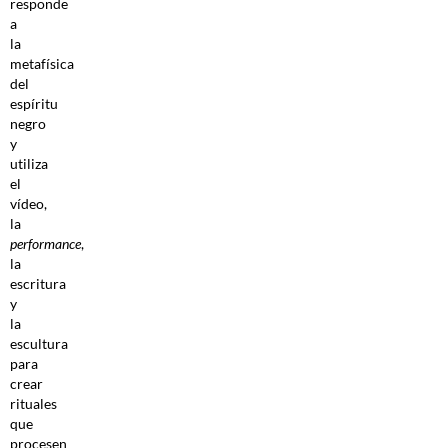
responde
a
la
metafísica
del
espíritu
negro
y
utiliza
el
vídeo,
la
performance
,
la
escritura
y
la
escultura
para
crear
rituales
que
procesen