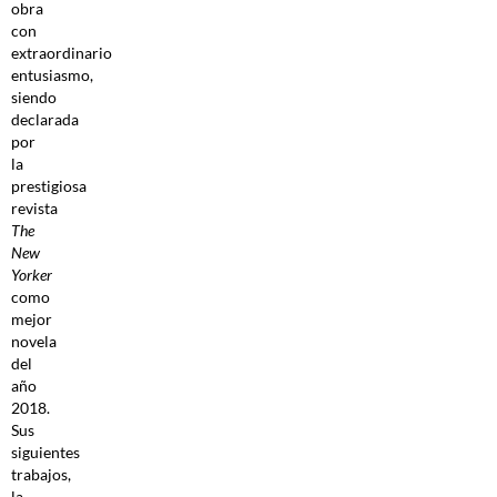
obra
con
extraordinario
entusiasmo,
siendo
declarada
por
la
prestigiosa
revista
The
New
Yorker
como
mejor
novela
del
año
2018.
Sus
siguientes
trabajos,
la