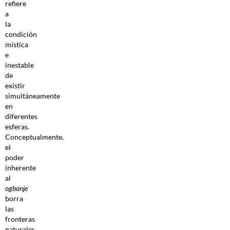
refiere
a
la
condición
mística
e
inestable
de
existir
simultáneamente
en
diferentes
esferas.
Conceptualmente,
el
poder
inherente
al
ogbanje
borra
las
fronteras
naturales