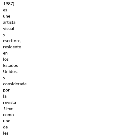
1987)
es
une
artista
visual
y
escritore,
residente
en
los
Estados
Unidos,
y
considerade
por
la
revista
Times
como
une
de
les