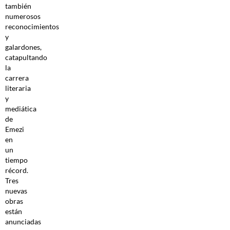
también
numerosos
reconocimientos
y
galardones,
catapultando
la
carrera
literaria
y
mediática
de
Emezi
en
un
tiempo
récord.
Tres
nuevas
obras
están
anunciadas