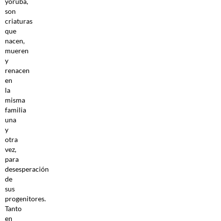
yoruba,
son
criaturas
que
nacen,
mueren
y
renacen
en
la
misma
familia
una
y
otra
vez,
para
desesperación
de
sus
progenitores.
Tanto
en