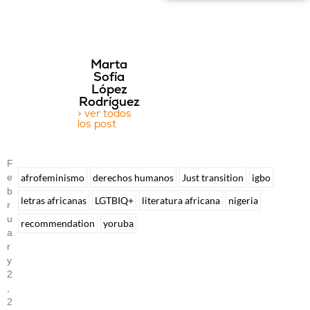
Marta
Sofía
López
Rodríguez
> ver todos
los post
F
E
afrofeminismo
derechos humanos
Just transition
igbo
B
letras africanas
LGTBIQ+
literatura africana
nigeria
R
U
recommendation
yoruba
A
R
Y
2
,
2