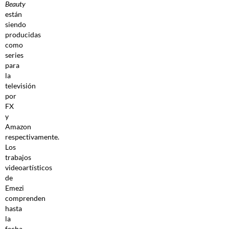
Beauty
están
siendo
producidas
como
series
para
la
televisión
por
FX
y
Amazon
respectivamente.
Los
trabajos
videoartísticos
de
Emezi
comprenden
hasta
la
fecha