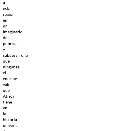
a
esta
región
en
un
imaginario
de
pobreza
y
subdesarrollo
que
ningunea
el
enorme
valor
que
África
tiene
en
la
historia
universal