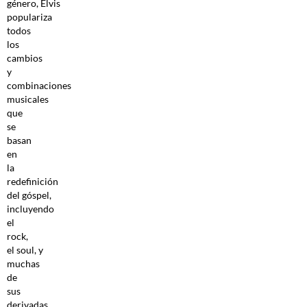
género, Elvis
populariza
todos
los
cambios
y
combinaciones
musicales
que
se
basan
en
la
redefinición
del góspel,
incluyendo
el
rock,
el soul, y
muchas
de
sus
derivadas.