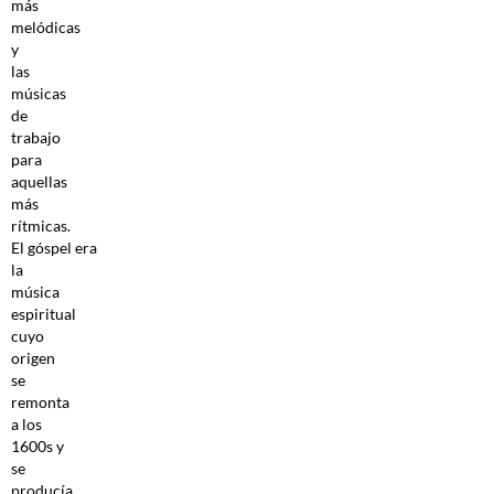
más
melódicas
y
las
músicas
de
trabajo
para
aquellas
más
rítmicas.
El góspel era
la
música
espiritual
cuyo
origen
se
remonta
a los
1600s y
se
producía