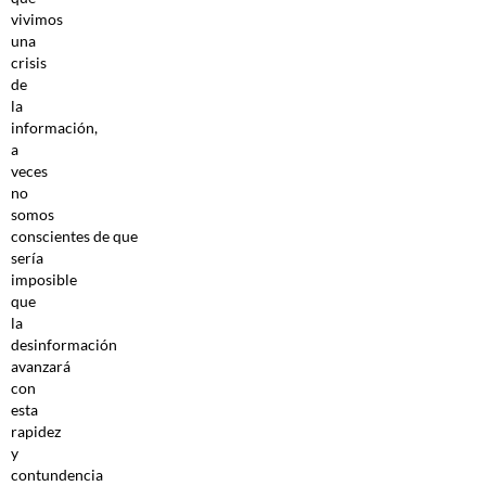
vivimos
una
crisis
de
la
información,
a
veces
no
somos
conscientes de que
sería
imposible
que
la
desinformación
avanzará
con
esta
rapidez
y
contundencia