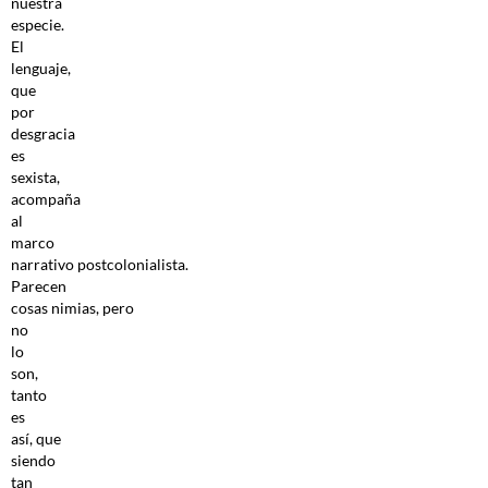
nuestra
especie.
El
lenguaje,
que
por
desgracia
es
sexista,
acompaña
al
marco
narrativo postcolonialista.
Parecen
cosas nimias, pero
no
lo
son,
tanto
es
así, que
siendo
tan