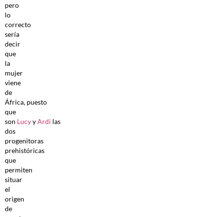
pero
lo
correcto
sería
decir
que
la
mujer
viene
de
África, puesto
que
son
Lucy
y
Ardi
las
dos
progenitoras
prehistóricas
que
permiten
situar
el
origen
de