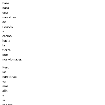
base
para
una
narrativa
de
respeto
y
cariño
hacia
la
tierra
que
nos vio nacer.
Pero
las
narrativas
van
más
allá
y
se
rodean