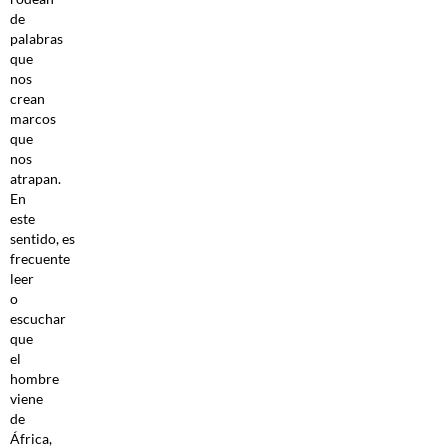
de
palabras
que
nos
crean
marcos
que
nos
atrapan.
En
este
sentido, es
frecuente
leer
o
escuchar
que
el
hombre
viene
de
África,