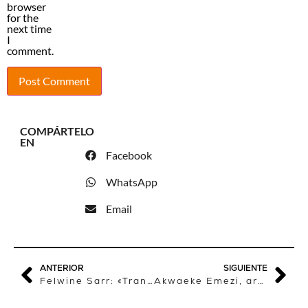
browser
for the
next time
I
comment.
COMPÁRTELO
EN
Facebook
WhatsApp
Email
ANTERIOR
SIGUIENTE
Felwine Sarr: «Transmitir una usanza del mundo»
Akwaeke Emezi, artista visual y escritore