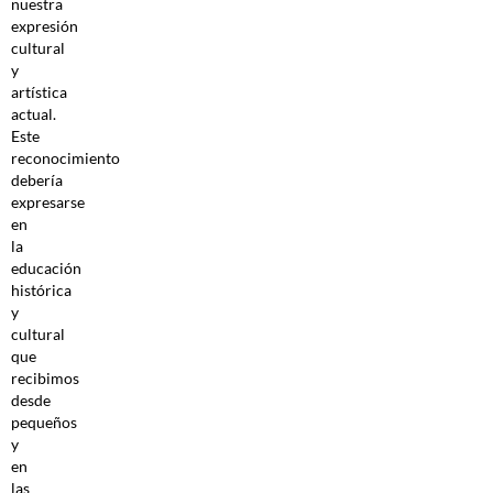
nuestra
expresión
cultural
y
artística
actual.
Este
reconocimiento
debería
expresarse
en
la
educación
histórica
y
cultural
que
recibimos
desde
pequeños
y
en
las