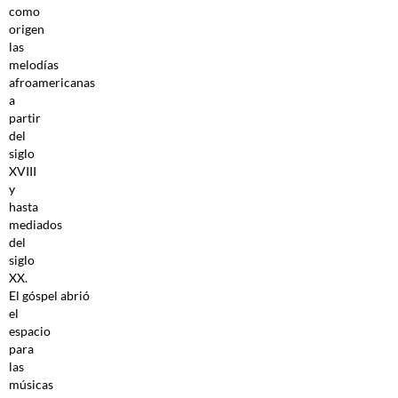
como
origen
las
melodías
afroamericanas
a
partir
del
siglo
XVIII
y
hasta
mediados
del
siglo
XX.
El góspel abrió
el
espacio
para
las
músicas