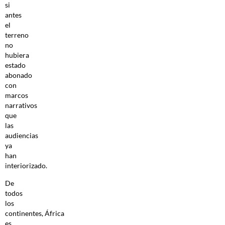
si
antes
el
terreno
no
hubiera
estado
abonado
con
marcos
narrativos
que
las
audiencias
ya
han
interiorizado.
De
todos
los
continentes, África
es