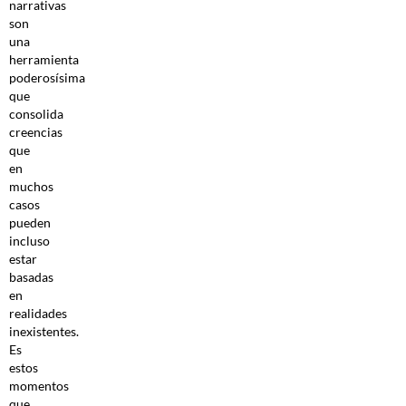
narrativas
son
una
herramienta
poderosísima
que
consolida
creencias
que
en
muchos
casos
pueden
incluso
estar
basadas
en
realidades
inexistentes.
Es
estos
momentos
que