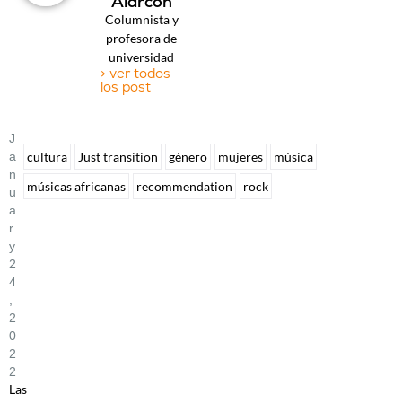
Alarcón
Columnista y
profesora de
universidad
> ver todos
los post
J
A
cultura
Just transition
género
mujeres
música
N
músicas africanas
recommendation
rock
U
A
R
Y
2
4
,
2
0
2
2
Las