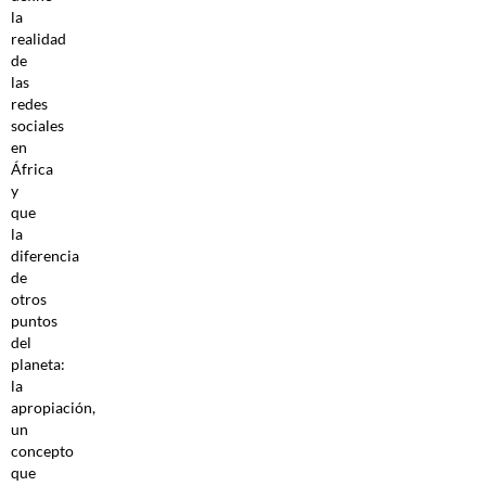
la
realidad
de
las
redes
sociales
en
África
y
que
la
diferencia
de
otros
puntos
del
planeta:
la
apropiación,
un
concepto
que