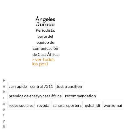
Ángeles
Jurado
Periodista,
parte del
equipo de
comunicación
de Casa África
> ver todos
los post
F
E
car rapide
central 7311
Just transition
B
premios de ensayo casa áfrica
recommendation
R
U
redes sociales
revoda
saharareporters
ushahidi
wonzomai
A
R
Y
6