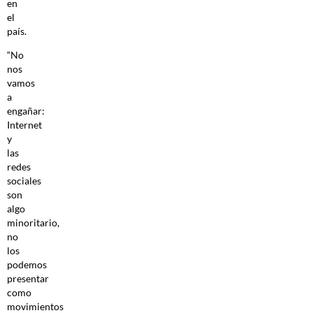
en
el
país.
“No
nos
vamos
a
engañar:
Internet
y
las
redes
sociales
son
algo
minoritario,
no
los
podemos
presentar
como
movimientos