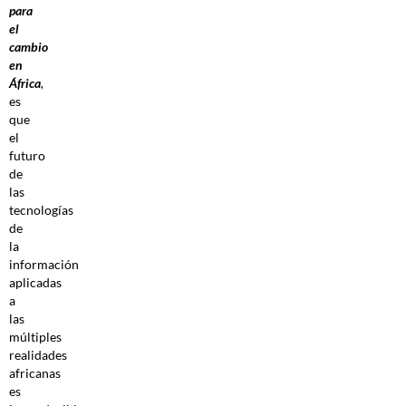
para
el
cambio
en
África
,
es
que
el
futuro
de
las
tecnologías
de
la
información
aplicadas
a
las
múltiples
realidades
africanas
es