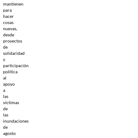
mantienen
para
hacer
cosas
nuevas,
desde
proyectos
de
solidaridad
y
participación
política
al
apoyo
a
las
víctimas
de
las
inundaciones
de
agosto