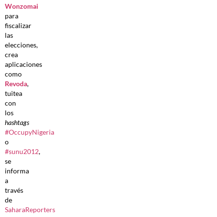
Wonzomai
para
fiscalizar
las
elecciones,
crea
aplicaciones
como
Revoda
,
tuitea
con
los
hashtags
#OccupyNigeria
o
#sunu2012
,
se
informa
a
través
de
SaharaReporters