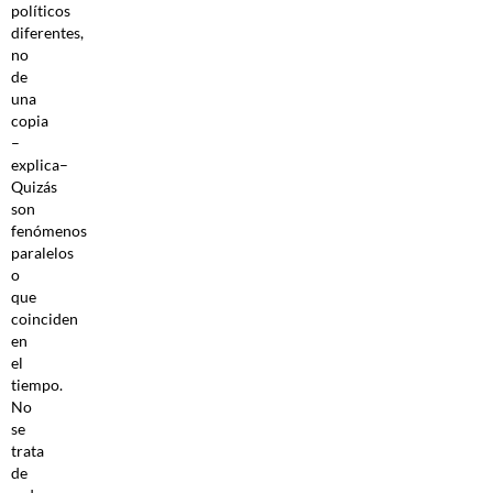
políticos
diferentes,
no
de
una
copia
–
explica–
Quizás
son
fenómenos
paralelos
o
que
coinciden
en
el
tiempo.
No
se
trata
de