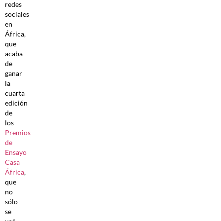
redes
sociales
en
África,
que
acaba
de
ganar
la
cuarta
edición
de
los
Premios
de
Ensayo
Casa
África
,
que
no
sólo
se