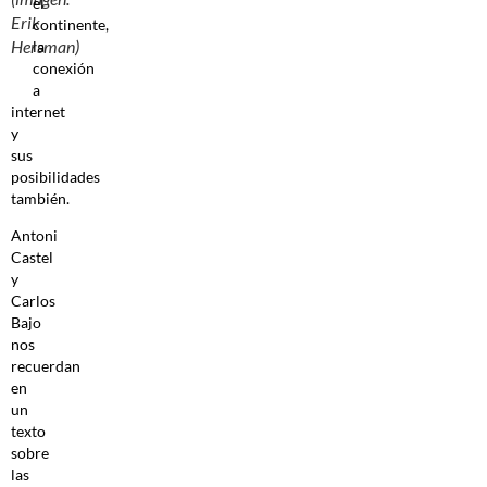
el
Erik
continente,
Hersman)
la
conexión
a
internet
y
sus
posibilidades
también.
Antoni
Castel
y
Carlos
Bajo
nos
recuerdan
en
un
texto
sobre
las