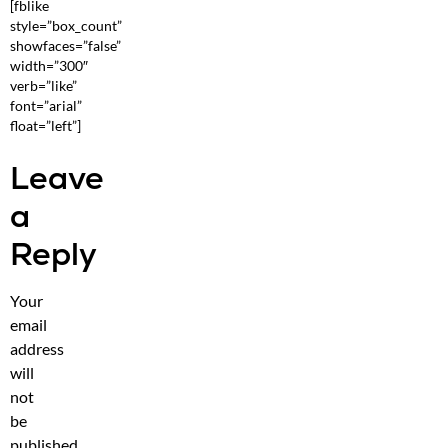
[fblike
style=”box_count”
showfaces=”false”
width=”300″
verb=”like”
font=”arial”
float=”left”]
Leave
a
Reply
Your
email
address
will
not
be
published.