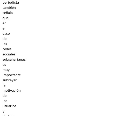
periodista
también
señala
que,
en
el
caso
de
las
redes
sociales
subsaharianas,
es
muy
importante
subrayar
la
motivación
de
los
usuarios
y