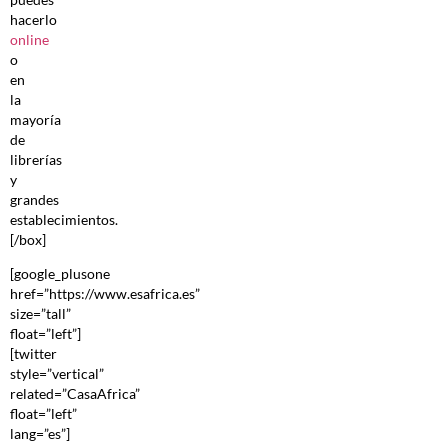
hacerlo
online
o
en
la
mayoría
de
librerías
y
grandes
establecimientos.
[/box]
[google_plusone
href=”https://www.esafrica.es”
size=”tall”
float=”left”]
[twitter
style=”vertical”
related=”CasaAfrica”
float=”left”
lang=”es”]