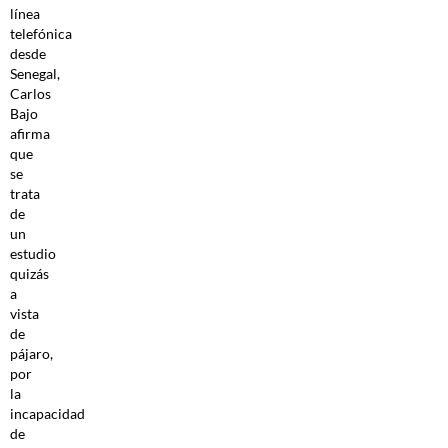
línea
telefónica
desde
Senegal,
Carlos
Bajo
afirma
que
se
trata
de
un
estudio
quizás
a
vista
de
pájaro,
por
la
incapacidad
de