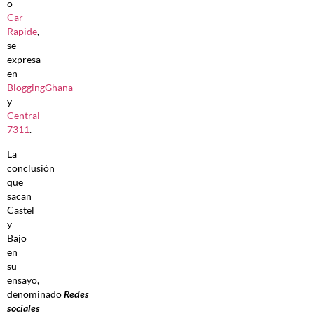
o
Car
Rapide
,
se
expresa
en
BloggingGhana
y
Central
7311
.
La
conclusión
que
sacan
Castel
y
Bajo
en
su
ensayo,
denominado
Redes
sociales