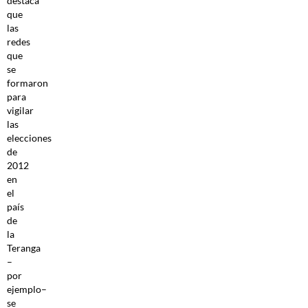
destaca
que
las
redes
que
se
formaron
para
vigilar
las
elecciones
de
2012
en
el
país
de
la
Teranga
–
por
ejemplo–
se