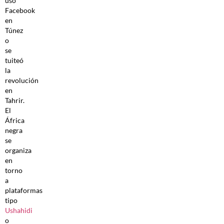
usó
Facebook
en
Túnez
o
se
tuiteó
la
revolución
en
Tahrir.
El
África
negra
se
organiza
en
torno
a
plataformas
tipo
Ushahidi
o