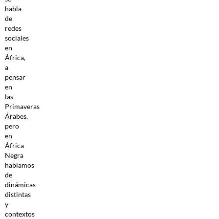
habla
de
redes
sociales
en
África,
a
pensar
en
las
Primaveras
Árabes,
pero
en
África
Negra
hablamos
de
dinámicas
distintas
y
contextos