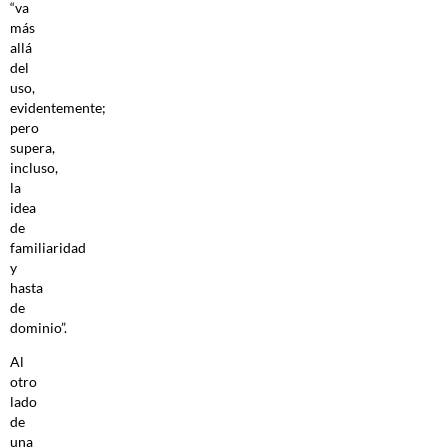
“va
más
allá
del
uso,
evidentemente;
pero
supera,
incluso,
la
idea
de
familiaridad
y
hasta
de
dominio”.
Al
otro
lado
de
una