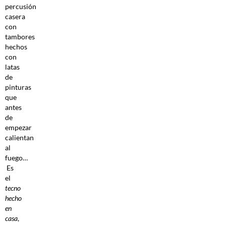
percusión
casera
con
tambores
hechos
con
latas
de
pinturas
que
antes
de
empezar
calientan
al
fuego…
Es
el
tecno
hecho
en
casa
,