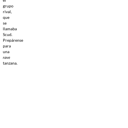
el
grupo
rival,
que
se
llamaba
Scud.
Prepárense
para
una
rave
tanzana.