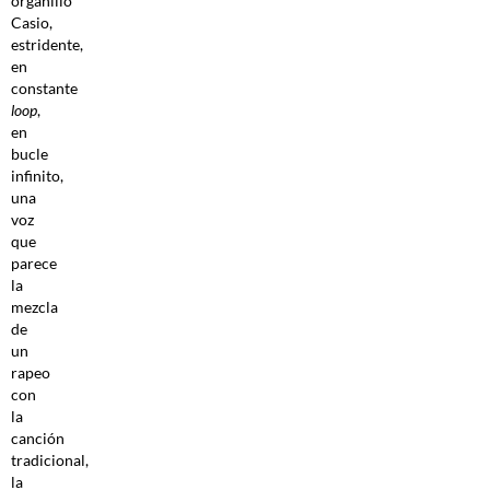
organillo
Casio,
estridente,
en
constante
loop
,
en
bucle
infinito,
una
voz
que
parece
la
mezcla
de
un
rapeo
con
la
canción
tradicional,
la