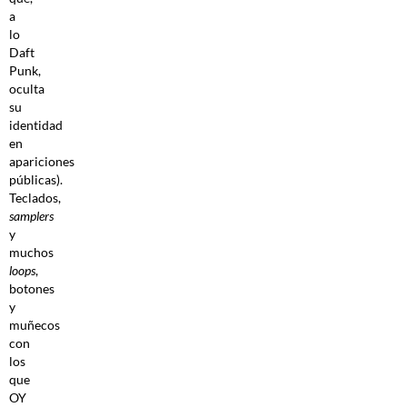
a
lo
Daft
Punk,
oculta
su
identidad
en
apariciones
públicas).
Teclados,
samplers
y
muchos
loops
,
botones
y
muñecos
con
los
que
OY