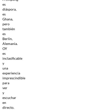
es
diáspora,
es
Ghana,
pero
también
es
Berlín,
Alemania.
OY
es
inclasificable
y
una
experiencia
imprescindible
para
ver
y
escuchar
en
directo.