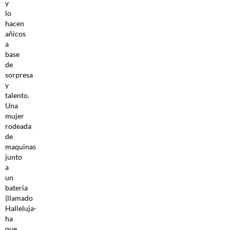
y
lo
hacen
añicos
a
base
de
sorpresa
y
talento.
Una
mujer
rodeada
de
maquinas
junto
a
un
batería
(llamado
Halleluja-
ha
que,