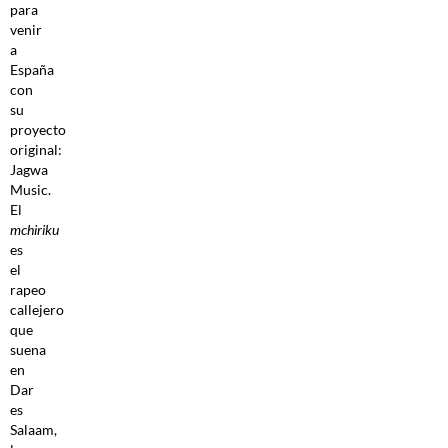
para
venir
a
España
con
su
proyecto
original:
Jagwa
Music.
El
mchiriku
es
el
rapeo
callejero
que
suena
en
Dar
es
Salaam,