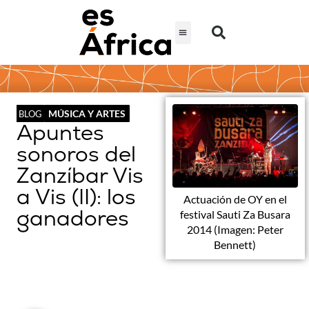
MÚSICA Y ARTES
BLOG
Apuntes
sonoros del
Zanzíbar Vis
a Vis (II): los
Actuación de OY en el
ganadores
festival Sauti Za Busara
2014 (Imagen: Peter
Bennett)