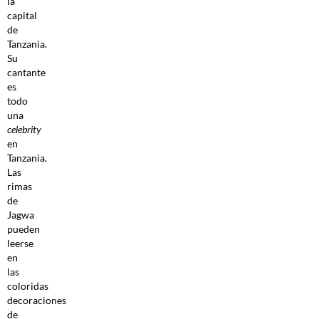
la
capital
de
Tanzania.
Su
cantante
es
todo
una
celebrity
en
Tanzania.
Las
rimas
de
Jagwa
pueden
leerse
en
las
coloridas
decoraciones
de