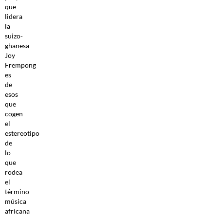
que
lidera
la
suizo-
ghanesa
Joy
Frempong
es
de
esos
que
cogen
el
estereotipo
de
lo
que
rodea
el
término
música
africana