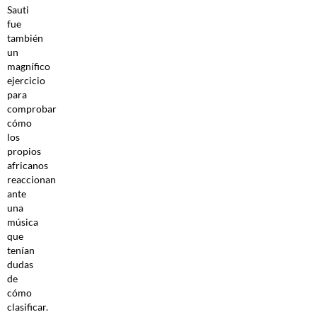
Sauti
fue
también
un
magnífico
ejercicio
para
comprobar
cómo
los
propios
africanos
reaccionan
ante
una
música
que
tenían
dudas
de
cómo
clasificar.