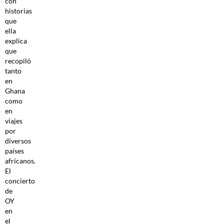
con
historias
que
ella
explica
que
recopiló
tanto
en
Ghana
como
en
viajes
por
diversos
países
africanos.
El
concierto
de
OY
en
el