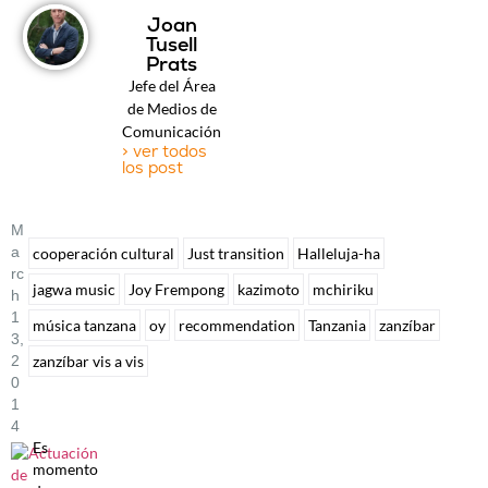
Joan
Tusell
Prats
Jefe del Área
de Medios de
Comunicación
> ver todos
los post
M
A
cooperación cultural
Just transition
Halleluja-ha
Rc
jagwa music
Joy Frempong
kazimoto
mchiriku
H
1
música tanzana
oy
recommendation
Tanzania
zanzíbar
3,
zanzíbar vis a vis
2
0
1
4
Es
momento