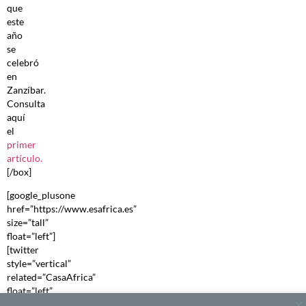
que
este
año
se
celebró
en
Zanzíbar.
Consulta
aquí
el
primer
artículo.
[/box]
[google_plusone
href=”https://www.esafrica.es”
size=”tall”
float=”left”]
[twitter
style=”vertical”
related=”CasaAfrica”
float=”left”
lang=”es”]