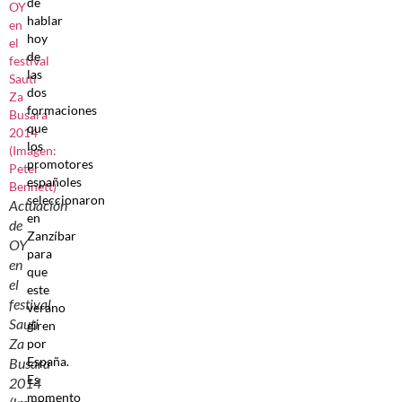
de
hablar
hoy
de
las
dos
formaciones
que
los
promotores
españoles
seleccionaron
Actuación
en
de
Zanzíbar
OY
para
en
que
el
este
festival
verano
Sauti
giren
Za
por
España.
Busara
Es
2014
momento