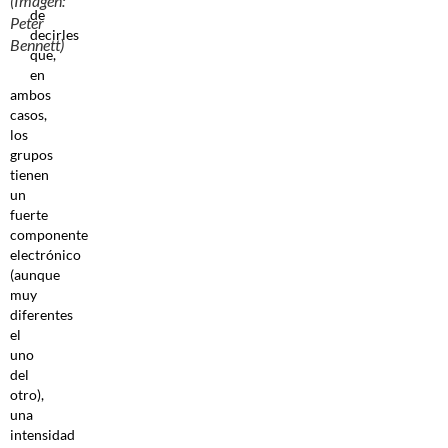
(Imagen:
de
Peter
decirles
Bennett)
que,
en
ambos
casos,
los
grupos
tienen
un
fuerte
componente
electrónico
(aunque
muy
diferentes
el
uno
del
otro),
una
intensidad