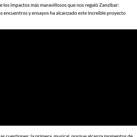
de los impactos más maravillosos que nos regaló Zanzíbar:
cos encuentros y ensayos ha alcanzado este increíble proyecto
as cuestiones: la primera, musical, porque alcanza momentos de