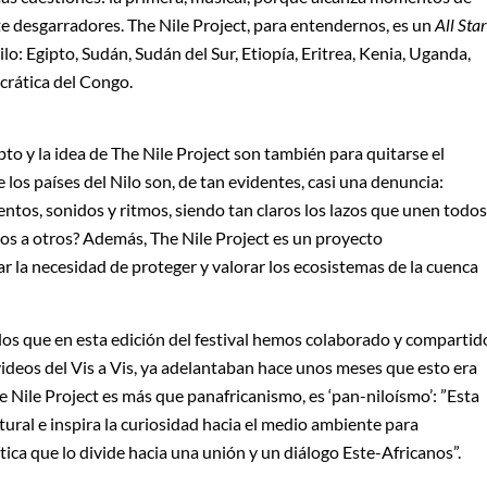
 desgarradores. The Nile Project, para entendernos, es un
All Star
lo: Egipto, Sudán, Sudán del Sur, Etiopía, Eritrea, Kenia, Uganda,
crática del Congo.
pto y la idea de The Nile Project son también para quitarse el
los países del Nilo son, de tan evidentes, casi una denuncia:
ntos, sonidos y ritmos, siendo tan claros los lazos que unen todos
nos a otros? Además, The Nile Project es un proyecto
r la necesidad de proteger y valorar los ecosistemas de la cuenca
 los que en esta edición del festival hemos colaborado y compartid
 videos del Vis a Vis, ya adelantaban hace unos meses que esto era
 Nile Project es más que panafricanismo, es ‘pan-niloísmo’: ”Esta
ural e inspira la curiosidad hacia el medio ambiente para
tica que lo divide hacia una unión y un diálogo Este-Africanos”.