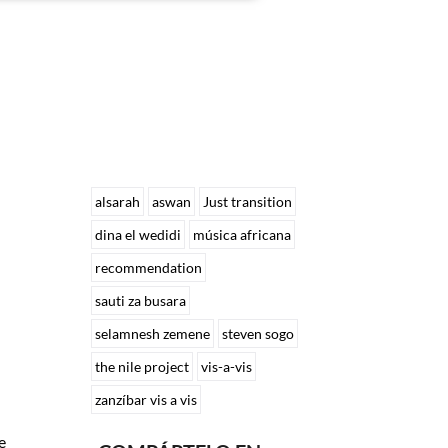
alsarah
aswan
Just transition
dina el wedidi
música africana
recommendation
sauti za busara
selamnesh zemene
steven sogo
the nile project
vis-a-vis
zanzíbar vis a vis
e