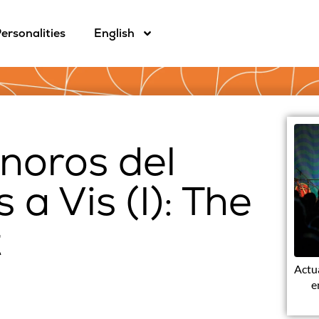
ersonalities
English
noros del
 a Vis (I): The
t
Actua
e