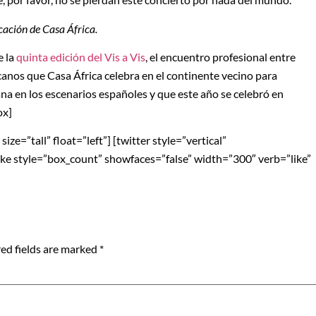
cación de Casa África.
e la
quinta edición del Vis a Vis
, el encuentro profesional entre
anos que Casa África celebra en el continente vecino para
na en los escenarios españoles y que este año se celebró en
ox]
ze=”tall” float=”left”] [twitter style=”vertical”
blike style=”box_count” showfaces=”false” width=”300″ verb=”like”
ed fields are marked
*