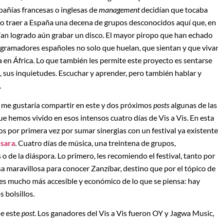
pañías francesas o inglesas de
management
decidían que tocaba
o traer a España una decena de grupos desconocidos aquí que, en
abían logrado aún grabar un disco. El mayor piropo que han echado
ogramadores españoles no solo que huelan, que sientan y que viva
a en África. Lo que también les permite este proyecto es sentarse
s, sus inquietudes. Escuchar y aprender, pero también hablar y
.
na, me gustaría compartir en este y dos próximos
posts
algunas de las
e hemos vivido en esos intensos cuatro días de Vis a Vis. En esta
os por primera vez por sumar sinergias con un festival ya existente
usara
. Cuatro días de música, una treintena de grupos,
 de la diáspora. Lo primero, les recomiendo el festival, tanto por
a maravillosa para conocer Zanzíbar, destino que por el tópico de
e es mucho más accesible y económico de lo que se piensa: hay
 bolsillos.
de este
post
. Los ganadores del Vis a Vis fueron OY y Jagwa Music,