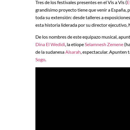
Tres de los festivales presentes en el Vis a Vis (
E
grandísimo proyecto tiene que venir a España, p
toda su extensión: desde talleres a exposiciones
esta historia liderada por su director ejecutivo, 
De los nombres de este equipazo musical, apunten
Dina El Wedidi
, la etíope
Selamnesh Zemene
(ha
de la sudanesa
Alsarah
, espectacular. Apunten t
Sogo
.