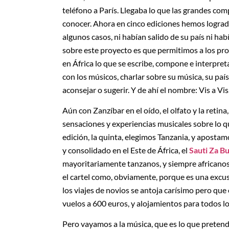
teléfono a París. Llegaba lo que las grandes com
conocer. Ahora en cinco ediciones hemos lograd
algunos casos, ni habían salido de su país ni h
sobre este proyecto es que permitimos a los pr
en África lo que se escribe, compone e interpret
con los músicos, charlar sobre su música, su paí
aconsejar o sugerir. Y de ahí el nombre: Vis a Vis
Aún con Zanzíbar en el oído, el olfato y la reti
sensaciones y experiencias musicales sobre lo qu
edición, la quinta, elegimos Tanzania, y apostam
y consolidado en el Este de África, el
Sauti Za B
mayoritariamente tanzanos, y siempre africanos o
el cartel como, obviamente, porque es una excus
los viajes de novios se antoja carísimo pero qu
vuelos a 600 euros, y alojamientos para todos los
Pero vayamos a la música, que es lo que preten