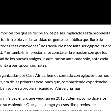
emoción con que se recibe en los países implicados esta propuesta
fue increíble ver la cantidad de gente del público que lloró de
das esas conexiones”, nos decía. No hace falta ser egipcio, etíop
t. Y es también impresionante constatar la emoción con que los
dad de los nuevos amigos, la admiración ante cada solo, ante cada
 punta a punta, con sus notas.
 organizadas por Casa África, hemos contado con egipcios que nos
r, era de las primeras ocasiones que, compartiendo experiencias
aban sobre su propia africanidad. Ahí va una más.
swan
. Y paciencia, que vendrán en 2015. Además, como dicen los
odo su esplendor. Qué ganas tengo ya, esos días previos, de
 por favor, no se pierdan este concierto por nada del mundo.