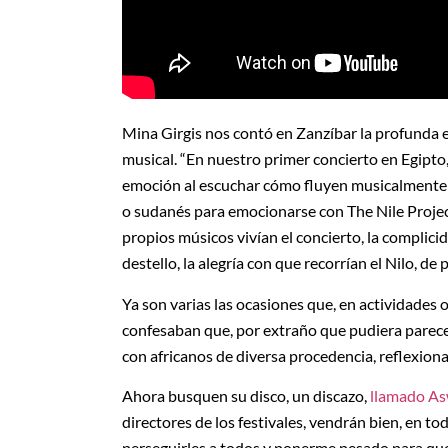
Mina Girgis nos contó en Zanzíbar la profunda 
musical. “En nuestro primer concierto en Egipto, 
emoción al escuchar cómo fluyen musicalmente to
o sudanés para emocionarse con The Nile Projec
propios músicos vivían el concierto, la complici
destello, la alegría con que recorrían el Nilo, de
Ya son varias las ocasiones que, en actividades
confesaban que, por extraño que pudiera parece
con africanos de diversa procedencia, reflexion
Ahora busquen su disco, un discazo,
llamado A
directores de los festivales, vendrán bien, en t
perseguirles a todos y ponerme pesado para que,