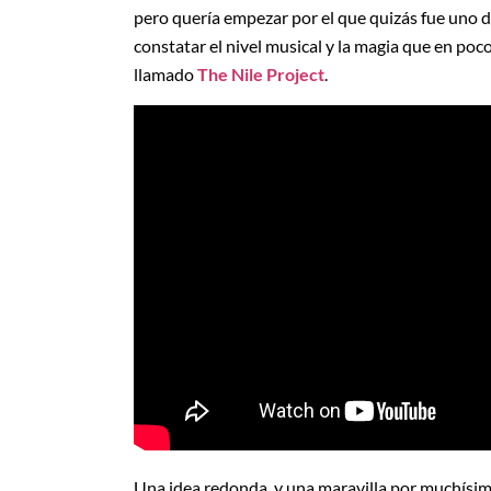
pero quería empezar por el que quizás fue uno 
constatar el nivel musical y la magia que en po
llamado
The Nile Project
.
Una idea redonda, y una maravilla por muchísim