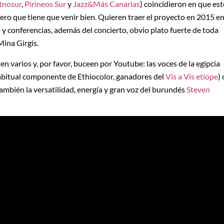
tnosur
,
Pirineos Sur
y
Jazz&Más Canarias
) coincidieron en que est
ero que tiene que venir bien. Quieren traer el proyecto en 2015 e
 y conferencias, además del concierto, obvio plato fuerte de toda
Mina Girgis.
 varios y, por favor, buceen por Youtube: las voces de la egipcia
bitual componente de Ethiocolor, ganadores del
Vis a Vis etíope
) 
ambién la versatilidad, energía y gran voz del burundés
Steven