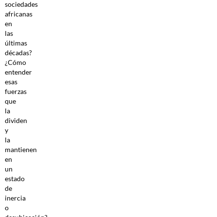
sociedades
africanas
en
las
últimas
décadas?
¿Cómo
entender
esas
fuerzas
que
la
dividen
y
la
mantienen
en
un
estado
de
inercia
o