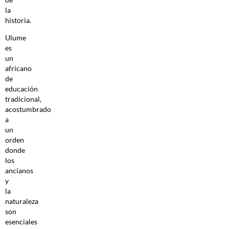
la
historia.
Ulume
es
un
africano
de
educación
tradicional,
acostumbrado
a
un
orden
donde
los
ancianos
y
la
naturaleza
son
esenciales