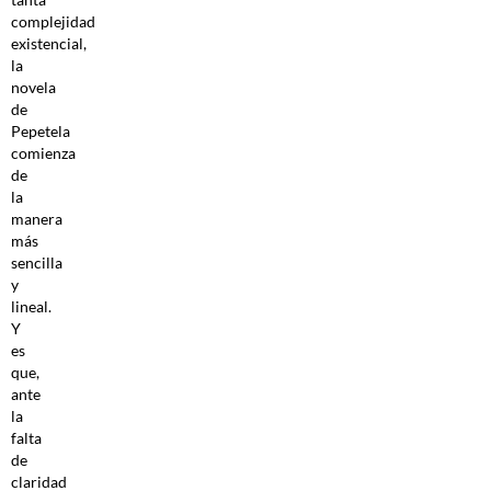
complejidad
existencial,
la
novela
de
Pepetela
comienza
de
la
manera
más
sencilla
y
lineal.
Y
es
que,
ante
la
falta
de
claridad