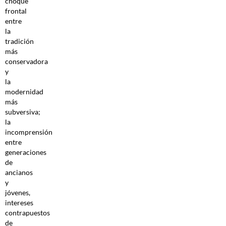
choque
frontal
entre
la
tradición
más
conservadora
y
la
modernidad
más
subversiva;
la
incomprensión
entre
generaciones
de
ancianos
y
jóvenes,
intereses
contrapuestos
de