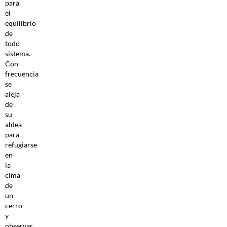
para
el
equilibrio
de
todo
sistema.
Con
frecuencia
se
aleja
de
su
aldea
para
refugiarse
en
la
cima
de
un
cerro
y
observar