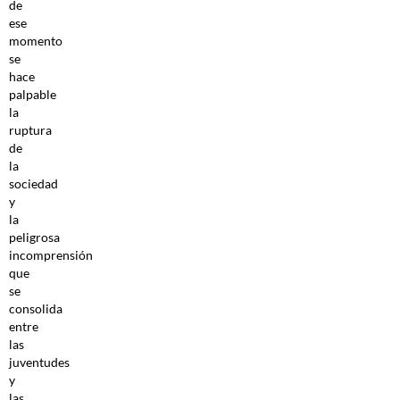
de
ese
momento
se
hace
palpable
la
ruptura
de
la
sociedad
y
la
peligrosa
incomprensión
que
se
consolida
entre
las
juventudes
y
las