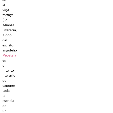
la
vieja
tortuga
(Ed.
Alianza
Literaria,
1999)
del
escritor
angoleño
Pepetela
es
un
intento
literario
de
exponer
toda
la
esencia
de
un