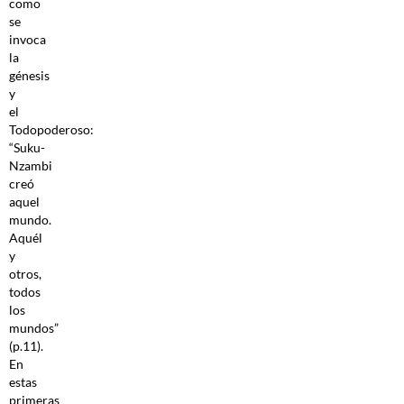
como
se
invoca
la
génesis
y
el
Todopoderoso:
“Suku-
Nzambi
creó
aquel
mundo.
Aquél
y
otros,
todos
los
mundos”
(p.11).
En
estas
primeras