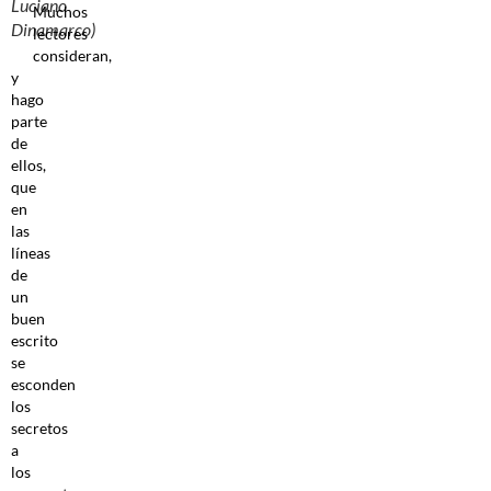
Luciano
Muchos
Dinamarco)
lectores
consideran,
y
hago
parte
de
ellos,
que
en
las
líneas
de
un
buen
escrito
se
esconden
los
secretos
a
los