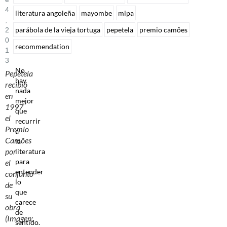
4
literatura angoleña
mayombe
mlpa
,
parábola de la vieja tortuga
pepetela
premio camões
2
0
recommendation
1
3
No
Pepetela
hay
recibió
nada
en
mejor
1997
que
el
recurrir
Premio
a
Camões
la
por
literatura
para
el
entender
conjunto
lo
de
que
su
carece
obra
de
(Imagen:
sentido.