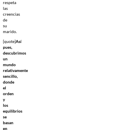
respeta
las
creencias
de
su
marido.
[quote]
Así
pues,
descubrimos
un
mundo
relativamente
sencillo,
donde
el
orden
y
los
equilibrios
se
basan
en