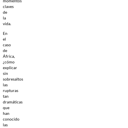
momentos
claves
de
la
vida.
En
el
caso
de
África,
¿cómo
explicar
sin
sobresaltos
las
rupturas
tan
dramáticas
que
han
conocido
las