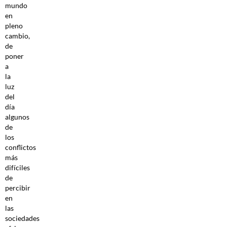
mundo
en
pleno
cambio,
de
poner
a
la
luz
del
día
algunos
de
los
conflictos
más
difíciles
de
percibir
en
las
sociedades