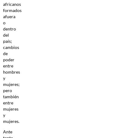
africanos
formados
afuera
o
dentro
del
país;
cambios
de
poder
entre
hombres
y
mujeres;
pero
también
entre
mujeres
y
mujeres.
Ante
tanta