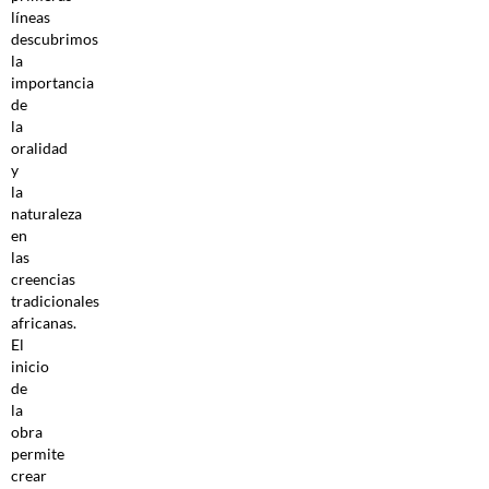
líneas
descubrimos
la
importancia
de
la
oralidad
y
la
naturaleza
en
las
creencias
tradicionales
africanas.
El
inicio
de
la
obra
permite
crear