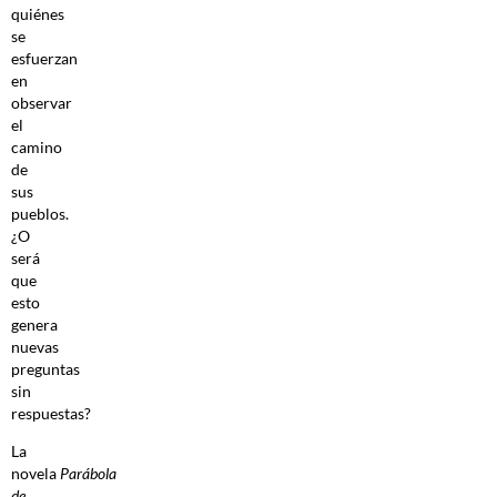
quiénes
se
esfuerzan
en
observar
el
camino
de
sus
pueblos.
¿O
será
que
esto
genera
nuevas
preguntas
sin
respuestas?
La
novela
Parábola
de