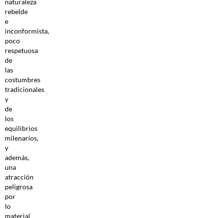
naturaleza
rebelde
e
inconformista,
poco
respetuosa
de
las
costumbres
tradicionales
y
de
los
equilibrios
milenarios,
y
además,
una
atracción
peligrosa
por
lo
material