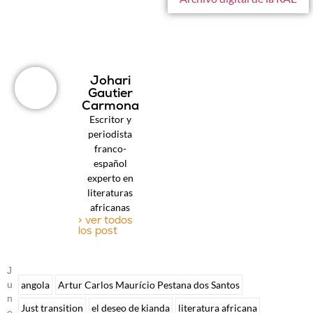
Johari
Gautier
Carmona
Escritor y
periodista
franco-
español
experto en
literaturas
africanas
> ver todos
los post
J
U
angola
Artur Carlos Maurício Pestana dos Santos
N
Just transition
el deseo de kianda
literatura africana
E