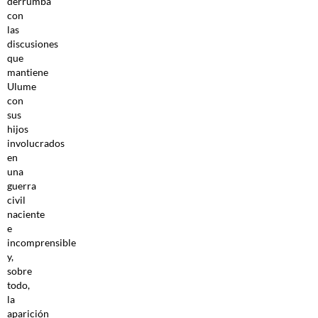
derrumba
con
las
discusiones
que
mantiene
Ulume
con
sus
hijos
involucrados
en
una
guerra
civil
naciente
e
incomprensible
y,
sobre
todo,
la
aparición