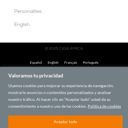
Personalities
English
© 2025 CASA ÁFRICA
Español
English
Français
Português
Valoramos tu privacidad
BY LAWA
Usamos cookies para mejorar su experiencia de navegación,
mostrarle anuncios o contenidos personalizados y analizar
nuestro tráfico. Al hacer clic en “Aceptar todo” usted da su
consentimiento a nuestro uso de las cookies.
Política de cookies
Aceptar todo