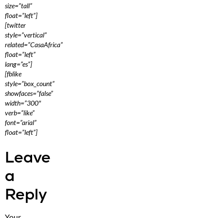
size=”tall”
float=”left”]
[twitter
style=”vertical”
related=”CasaAfrica”
float=”left”
lang=”es”]
[fblike
style=”box_count”
showfaces=”false”
width=”300″
verb=”like”
font=”arial”
float=”left”]
Leave
a
Reply
Your