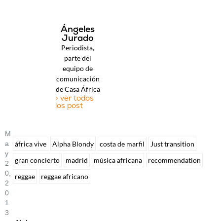
Ángeles
Jurado
Periodista,
parte del
equipo de
comunicación
de Casa África
> ver todos
los post
M
A
áfrica vive
Alpha Blondy
costa de marfil
Just transition
Y
gran concierto
madrid
música africana
recommendation
2
0,
reggae
reggae africano
2
0
1
3