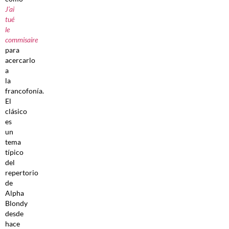
J’ai
tué
le
commisaire
para
acercarlo
a
la
francofonía.
El
clásico
es
un
tema
típico
del
repertorio
de
Alpha
Blondy
desde
hace