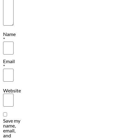
Name
*
Email
*
Website
Save my
name,
email,
and