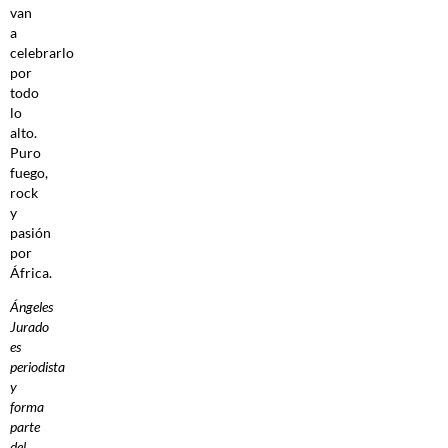
van
a
celebrarlo
por
todo
lo
alto.
Puro
fuego,
rock
y
pasión
por
África.
Ángeles
Jurado
es
periodista
y
forma
parte
del