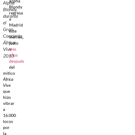
Alpha
Alpha
Blondy
Blondy,
regresa
durante
a
el
Madrid
Gran
este
Concierto
viernes,
África
justo
Vive
tres
años
2010
después
del
mítico
África
Vive
que
hizo
vibrar
a
16.000
locos
por
la