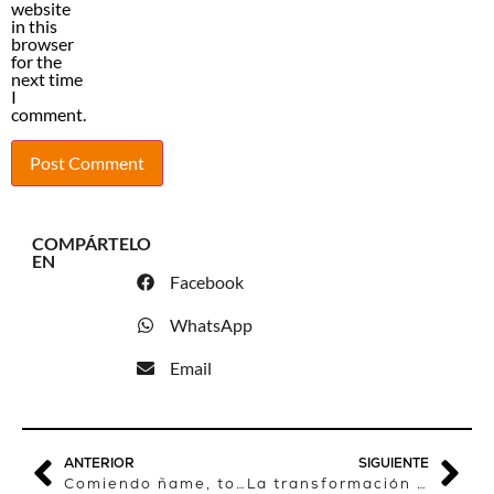
website
in this
browser
for the
next time
I
comment.
COMPÁRTELO
EN
Facebook
WhatsApp
Email
ANTERIOR
SIGUIENTE
Comiendo ñame, tocando la marimba y bailando rumba en las quimbambas
La transformación de África, descrita con una parábola