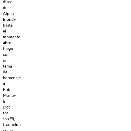
disco
de
Alpha
Blondy
hasta
el
momento,
abre
fuego
con
un
tema
de
homenaje
a
Bob
Marley
(
I
shot
the
sheriff
),
traducido
como