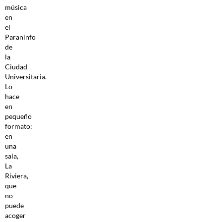
música
en
el
Paraninfo
de
la
Ciudad
Universitaria.
Lo
hace
en
pequeño
formato:
en
una
sala,
La
Riviera,
que
no
puede
acoger