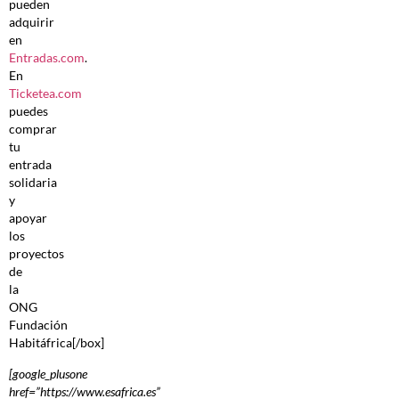
pueden
adquirir
en
Entradas.com
.
En
Ticketea.com
puedes
comprar
tu
entrada
solidaria
y
apoyar
los
proyectos
de
la
ONG
Fundación
Habitáfrica[/box]
[google_plusone
href=”https://www.esafrica.es”