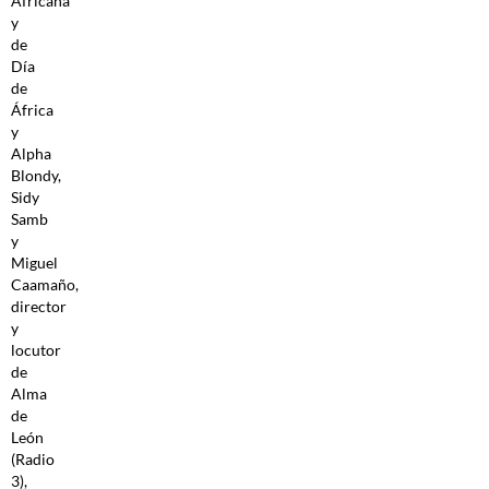
Africana
y
de
Día
de
África
y
Alpha
Blondy,
Sidy
Samb
y
Miguel
Caamaño,
director
y
locutor
de
Alma
de
León
(Radio
3),