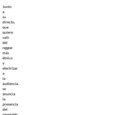
Junto
a
su
directo,
que
quiere
salir
del
reggae
más
étnico
y
electrizar
a
la
audiencia,
se
anuncia
la
presencia
del
senegalés