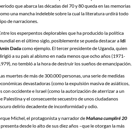
periodo que abarca las décadas del 70 y 80 queda en las memorias
como una mancha indeleble sobre la cual la literatura urdirá todo
tipo de narraciones.
Entre los esperpentos deplorables que ha producido la política
mundial en el último siglo, posiblemente se pueda destacar a
Idi
Amin Dada
como ejemplo. El tercer presidente de Uganda, quien
dirigió a su país al abismo en nada menos que ocho años (1971-
1979), no tembló a la hora de destruir los sueños de emancipación.
Las muertes de más de 300.000 personas, una serie de medidas
económicas devastadoras (como la expulsión masiva de asiáticos,
con occidente e Israel (como la autorización de aterrizar a un
e Palestina y el consecuente secuestro de unos ciudadanos
oscuro delirio decadente de inconformidad y odio.
orque Michel, el protagonista y narrador de
Mañana cumpliré 20
presenta desde lo alto de sus diez años –que le otorgan la más