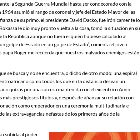
rante la Segunda Guerra Mundial hasta ser condecorado con la
en 1964 asumió el rango de coronel y jefe del Estado Mayor de las
fianza de su primo, el presidente David Dacko, fue irónicamente lo
«Bokassa le dio muy pronto vuelta a la cosa, tomó la situación en s
de la República aunque no fuera él quien hubiese calculado al
un golpe de Estado en un golpe de Estado”, comenta el joven
so papá Roger me recuerda que nuestros malvados enemigos están
que se busca y no se encuentra, o dicho de otro modo: una espiral
centroafricano como todos los que en la distancia desean un
ado quizás por una carrera mantenida con el excéntrico Amin
 más prestigiosos títulos y, después de afianzar su relación con
coronación como emperador en una ceremonia multitudinaria e
e las extravagancias nefastas de los primeros años de la
u subida al poder.