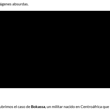
ágenes absurdas.
ubrimos el caso de
Bokassa
, un militar nacido en Centroáfrica que