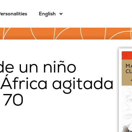
ersonalities
English
de un niño
 África agitada
 70