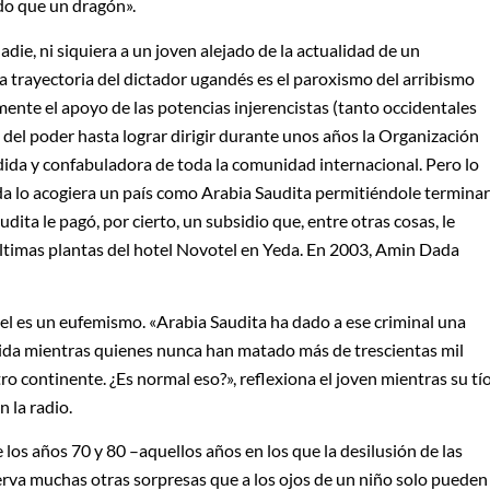
do que un dragón».
die, ni siquiera a un joven alejado de la actualidad de un
a trayectoria del dictador ugandés es el paroxismo del arribismo
mente el apoyo de las potencias injerencistas (tanto occidentales
 del poder hasta lograr dirigir durante unos años la Organización
dida y confabuladora de toda la comunidad internacional. Pero lo
ida lo acogiera un país como Arabia Saudita permitiéndole terminar
udita le pagó, por cierto, un subsidio que, entre otras cosas, le
últimas plantas del hotel Novotel en Yeda. En 2003, Amin Dada
hel es un eufemismo. «Arabia Saudita ha dado a ese criminal una
omida mientras quienes nunca han matado más de trescientas mil
continente. ¿Es normal eso?», reflexiona el joven mientras su tí
n la radio.
 los años 70 y 80 –aquellos años en los que la desilusión de las
va muchas otras sorpresas que a los ojos de un niño solo pueden