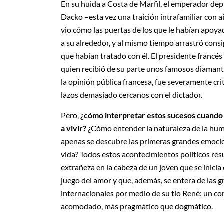
En su huida a Costa de Marfil, el emperador de
Dacko –esta vez una traición intrafamiliar con 
vio cómo las puertas de los que le habían apoy
a su alrededor, y al mismo tiempo arrastró cons
que habían tratado con él. El presidente francés
quien recibió de su parte unos famosos diamant
la opinión pública francesa, fue severamente cr
lazos demasiado cercanos con el dictador.
Pero,
¿cómo interpretar estos sucesos cuando
a vivir?
¿Cómo entender la naturaleza de la h
apenas se descubre las primeras grandes emocio
vida? Todos estos acontecimientos políticos re
extrañeza en la cabeza de un joven que se inicia
juego del amor y que, además, se entera de las g
internacionales por medio de su tío René: un c
acomodado, más pragmático que dogmático.