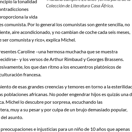
ncipio la tonalidad
Colección de Literatura Casa África.
ontradicciones
proporciona la vida
 es comunista. Por lo general los comunistas son gente sencilla, no
aliente, aire acondicionado, y no cambian de coche cada seis meses,
 ser comunista y rico», explica Michel.
 presentes Caroline –una hermosa muchacha que se muestra
decidirse– y los versos de Arthur Rimbaud y Georges Brassens.
resivamente, los que dan ritmo a los encuentros platónicos de
culturación francesa.
ento de esas grandes creencias y temores en torno a la esterilida
las poblaciones africanas. No poder engendrar hijos es quizás una 
ca. Michel lo descubre por sorpresa, escuchando las
tera, muy a su pesar y por culpa de un brujo demasiado popular,
 del asunto.
preocupaciones e injusticias para un niño de 10 años que apenas