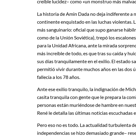
creíble lucidez– como «un monstruo más malva
La historia de Amin Dada no deja indiferente a na
continente enquistado en las luchas violentas. L
más sanguinario: oficial que supo ganarse hábil
como de la Unión Soviética), trepó los escalones
para la Unidad Africana, ante la mirada sorpren
más increíble de todo, es que tras su caída y hu
sus días tranquilamente en el exilio. El estado sa
permitió vivir durante muchos años en las dos 
fallecía a los 78 años.
Ante ese exilio tranquilo, la indignación de Mic
casita tranquila con gente que le prepara la c
personas están muriéndose de hambre en nuestro 
René le detalla las últimas noticias escuchadas e
Pero eso no es todo. La actualidad turbulenta de
independencias se hizo demasiado grande– reser