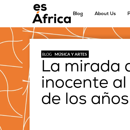
Blog
About Us
P
MÚSICA Y ARTES
BLOG
La mirada 
inocente al
de los años