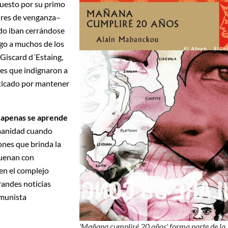
puesto por su primo
aires de venganza–
ado iban cerrándose
igo a muchos de los
 Giscard d´Estaing,
es que indignaron a
iticado por mantener
 apenas se aprende
umanidad cuando
nes que brinda la
suenan con
 en el complejo
randes noticias
omunista
'Mañana cumpliré 20 años' forma parte de la