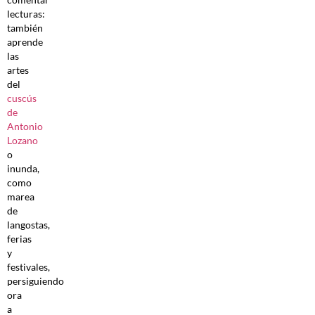
lecturas:
también
aprende
las
artes
del
cuscús
de
Antonio
Lozano
o
inunda,
como
marea
de
langostas,
ferias
y
festivales,
persiguiendo
ora
a