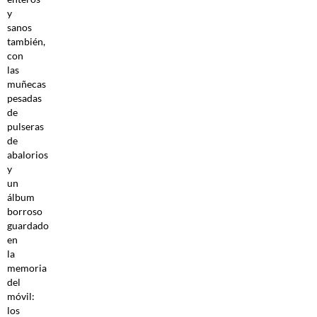
y
sanos
también,
con
las
muñecas
pesadas
de
pulseras
de
abalorios
y
un
álbum
borroso
guardado
en
la
memoria
del
móvil:
los