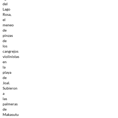
del
Lago
Rosa,
el
meneo
de
pinzas
de
los
cangrejos
violinistas
en
la
playa
de
Joal.
Subieron
a
las
palmeras
de
Makasutu