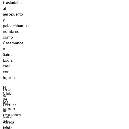
trasladaba
al
aeropuerto
y
paladeábamos
nombres
como
Casamance
o
Saint
Louis,
casi
con
lujuria.
El
Una
Club
de
de
las
Lectura
última
de
reuniones
Casa
del
África
Club
está