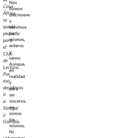
Nos
Casa
fuimos
África
diecinueve
se
y
queda
volvimos
pequeña
los
mismos,
para
enteros
el
y
Club
sanos.
de
Aunque,
Lectura.
en
Por
realidad
eso
y
decidimos
para
ir
ser
a
sinceros,
no
Senegal
somos
y
los
Gambia.
mismos.
Ni
volveremos