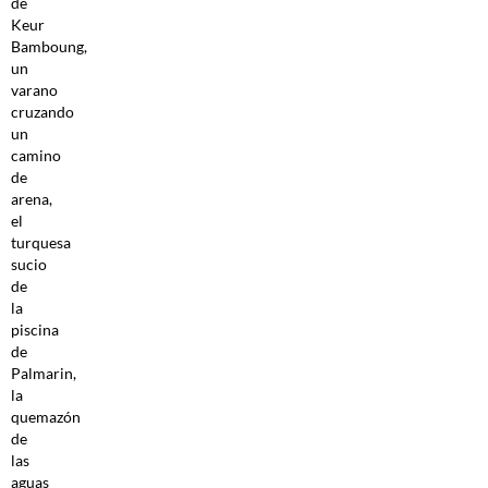
de
Keur
Bamboung,
un
varano
cruzando
un
camino
de
arena,
el
turquesa
sucio
de
la
piscina
de
Palmarin,
la
quemazón
de
las
aguas