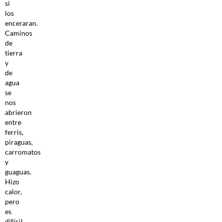
si
los
enceraran.
Caminos
de
tierra
y
de
agua
se
nos
abrieron
entre
ferris,
piraguas,
carromatos
y
guaguas.
Hizo
calor,
pero
es
difícil