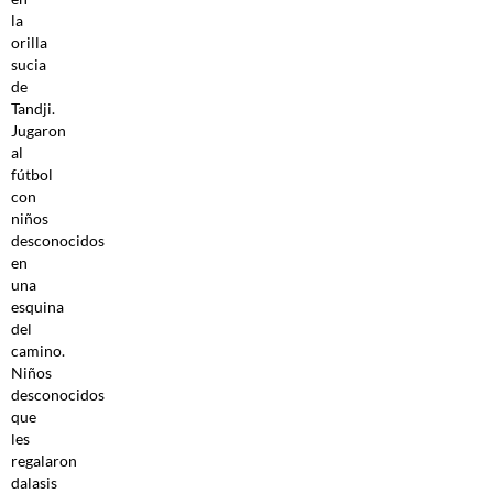
la
orilla
sucia
de
Tandji.
Jugaron
al
fútbol
con
niños
desconocidos
en
una
esquina
del
camino.
Niños
desconocidos
que
les
regalaron
dalasis