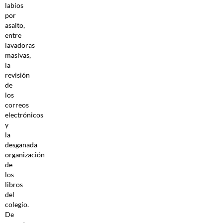
labios
por
asalto,
entre
lavadoras
masivas,
la
revisión
de
los
correos
electrónicos
y
la
desganada
organización
de
los
libros
del
colegio.
De