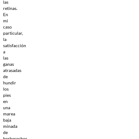
las
retinas.
En
mi
caso
particular,
la
satisfacción
a
las
ganas
atrasadas
de
hundir
los
pies
en
una
marea
baja
minada
de
berberechos,