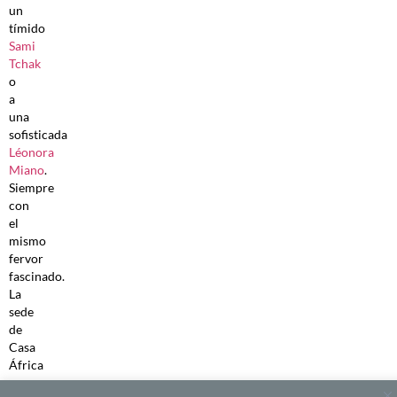
un
tímido
Sami
Tchak
o
a
una
sofisticada
Léonora
Miano
.
Siempre
con
el
mismo
fervor
fascinado.
La
sede
de
Casa
África
ya