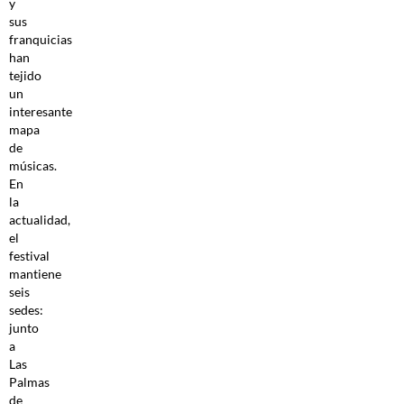
y
sus
franquicias
han
tejido
un
interesante
mapa
de
músicas.
En
la
actualidad,
el
festival
mantiene
seis
sedes:
junto
a
Las
Palmas
de