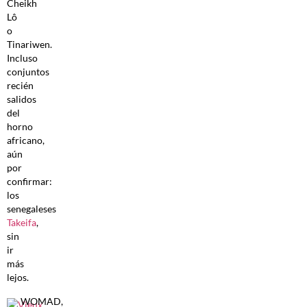
Cheikh
Lô
o
Tinariwen.
Incluso
conjuntos
recién
salidos
del
horno
africano,
aún
por
confirmar:
los
senegaleses
Takeifa
,
sin
ir
más
lejos.
WOMAD,