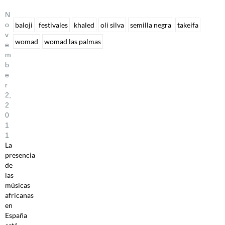
N
O
baloji
festivales
khaled
oli silva
semilla negra
takeifa
V
womad
womad las palmas
E
M
B
E
R
2,
2
0
1
1
La
presencia
de
las
músicas
africanas
en
España