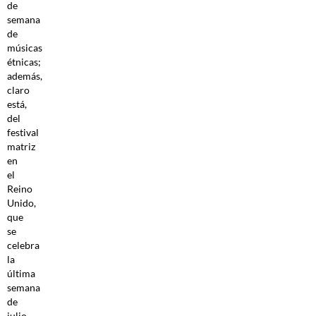
de
semana
de
músicas
étnicas;
además,
claro
está,
del
festival
matriz
en
el
Reino
Unido,
que
se
celebra
la
última
semana
de
julio