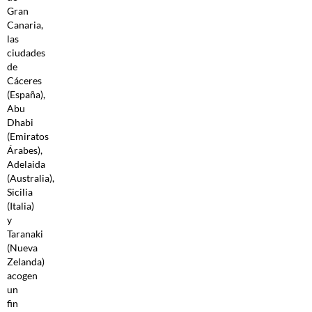
Gran
Canaria,
las
ciudades
de
Cáceres
(España),
Abu
Dhabi
(Emiratos
Árabes),
Adelaida
(Australia),
Sicilia
(Italia)
y
Taranaki
(Nueva
Zelanda)
acogen
un
fin