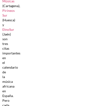
Músicas
(Cartagena),
Pirineos
Sur
(Huesca)
y
EtnoSur
(Jaén)
son
tres
citas
importantes
en
el
calendario
de
la
música
africana
en
España.
Pero
cada