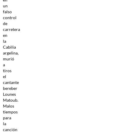
un
falso
control
de
carretera
en
la
Cabilia
argelina,
murió
a
tiros
el
cantante
bereber
Lounes
Matoub.
Malos
tiempos
para
la
canción