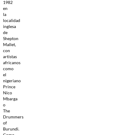
1982
en
la
localidad
inglesa
de
Shepton
Mallet,
con
artistas
africanos
como
el
nigeriano
Prince
Nico
Mbarga
o
The
Drummers
of
Burundi.
Como