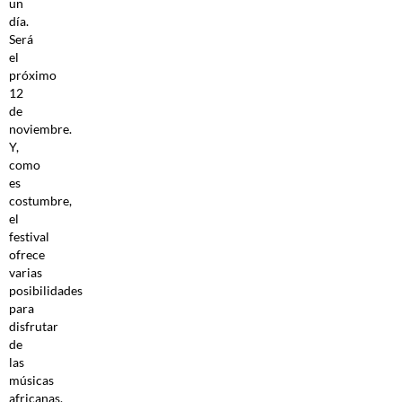
un
día.
Será
el
próximo
12
de
noviembre.
Y,
como
es
costumbre,
el
festival
ofrece
varias
posibilidades
para
disfrutar
de
las
músicas
africanas,