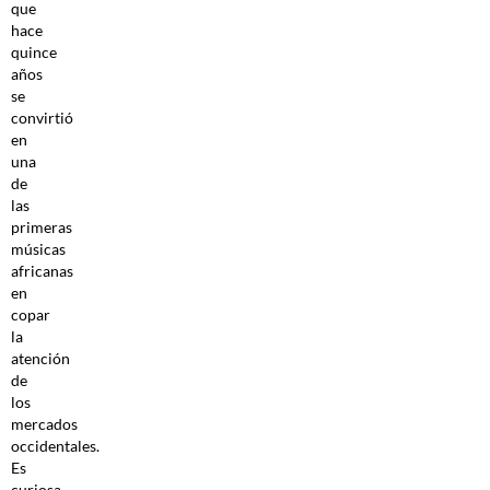
que
hace
quince
años
se
convirtió
en
una
de
las
primeras
músicas
africanas
en
copar
la
atención
de
los
mercados
occidentales.
Es
curiosa