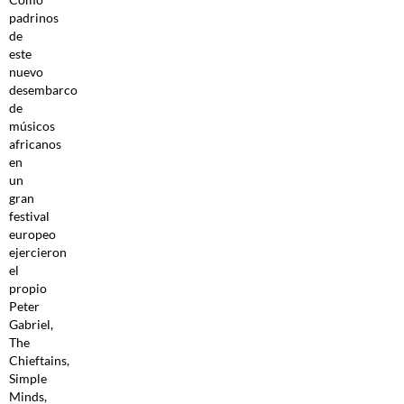
padrinos
de
este
nuevo
desembarco
de
músicos
africanos
en
un
gran
festival
europeo
ejercieron
el
propio
Peter
Gabriel,
The
Chieftains,
Simple
Minds,