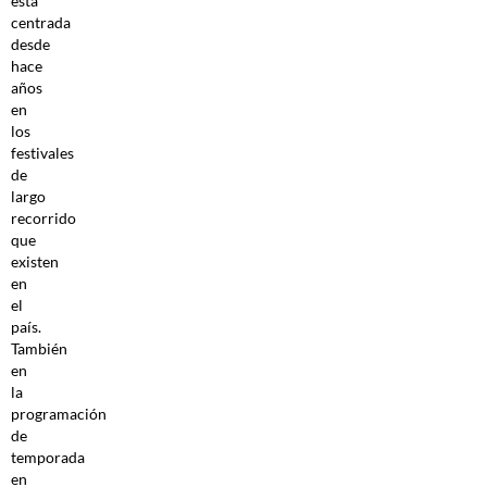
está
centrada
desde
hace
años
en
los
festivales
de
largo
recorrido
que
existen
en
el
país.
También
en
la
programación
de
temporada
en