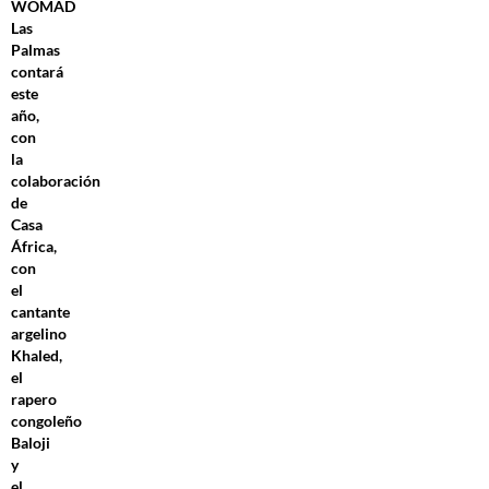
WOMAD
Las
Palmas
contará
este
año,
con
la
colaboración
de
Casa
África,
con
el
cantante
argelino
Khaled,
el
rapero
congoleño
Baloji
y
el