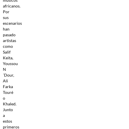
músicos
africanos.
Por
sus
escenarios
han
pasado
artistas
como
Salif
Keita,
Youssou
N
´Dour,
Ali
Farka
Touré
o
Khaled.
Junto
a
estos
primeros