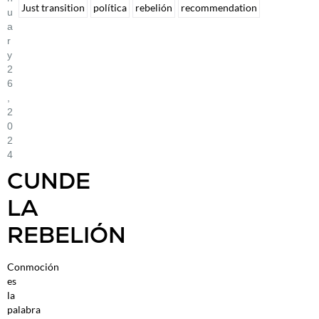
Just transition
política
rebelión
recommendation
U
A
R
Y
2
6
,
2
0
2
4
CUNDE
LA
REBELIÓN
Conmoción
es
la
palabra