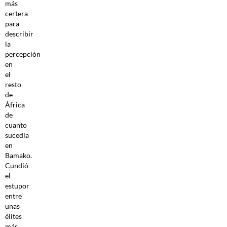
más
certera
para
describir
la
percepción
en
el
resto
de
África
de
cuanto
sucedía
en
Bamako.
Cundió
el
estupor
entre
unas
élites
más