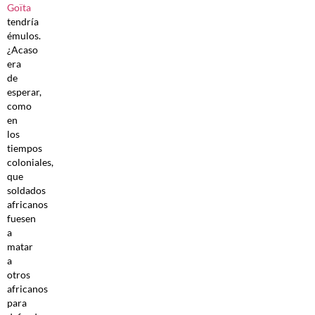
Goïta
tendría
émulos.
¿Acaso
era
de
esperar,
como
en
los
tiempos
coloniales,
que
soldados
africanos
fuesen
a
matar
a
otros
africanos
para