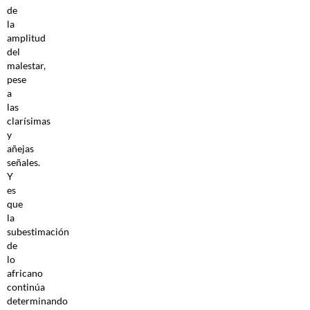
de
la
amplitud
del
malestar,
pese
a
las
clarísimas
y
añejas
señales.
Y
es
que
la
subestimación
de
lo
africano
continúa
determinando