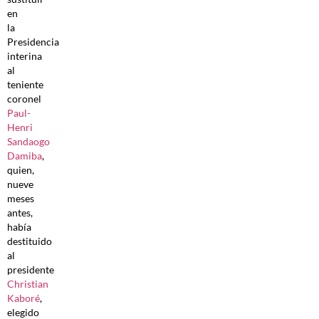
en
la
Presidencia
interina
al
teniente
coronel
Paul-
Henri
Sandaogo
Damiba
,
quien,
nueve
meses
antes,
había
destituido
al
presidente
Christian
Kaboré
,
elegido