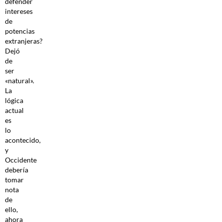
defender
intereses
de
potencias
extranjeras?
Dejó
de
ser
«natural».
La
lógica
actual
es
lo
acontecido,
y
Occidente
debería
tomar
nota
de
ello,
ahora