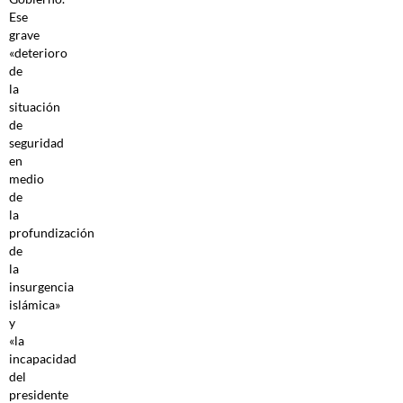
Ese
grave
«deterioro
de
la
situación
de
seguridad
en
medio
de
la
profundización
de
la
insurgencia
islámica»
y
«la
incapacidad
del
presidente