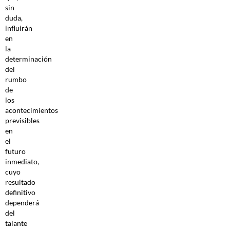
sin
duda,
influirán
en
la
determinación
del
rumbo
de
los
acontecimientos
previsibles
en
el
futuro
inmediato,
cuyo
resultado
definitivo
dependerá
del
talante