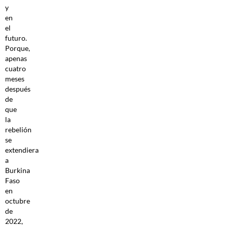
y
en
el
futuro.
Porque,
apenas
cuatro
meses
después
de
que
la
rebelión
se
extendiera
a
Burkina
Faso
en
octubre
de
2022,