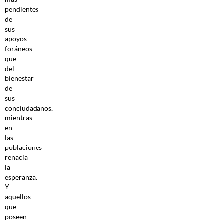
pendientes
de
sus
apoyos
foráneos
que
del
bienestar
de
sus
conciudadanos,
mientras
en
las
poblaciones
renacía
la
esperanza.
Y
aquellos
que
poseen