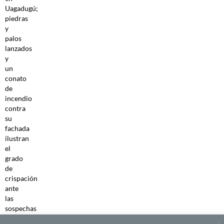
Uagadugú;
piedras
y
palos
lanzados
y
un
conato
de
incendio
contra
su
fachada
ilustran
el
grado
de
crispación
ante
las
sospechas
de