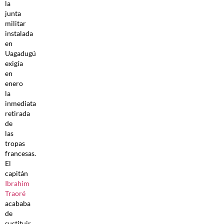
la
junta
militar
instalada
en
Uagadugú
exigía
en
enero
la
inmediata
retirada
de
las
tropas
francesas.
El
capitán
Ibrahim
Traoré
acababa
de
sustituir