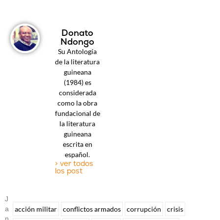
Donato
Ndongo
Su Antología
de la literatura
guineana
(1984) es
considerada
como la obra
fundacional de
la literatura
guineana
escrita en
español.
> ver todos
los post
J
A
acción militar
conflictos armados
corrupción
crisis
N