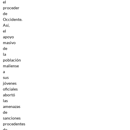
el
proceder
de
Occidente.
Así,
el
apoyo
masivo
de
la
población
maliense
a
sus
jóvenes
oficiales
abortó
las
amenazas
de
sanciones
procedentes
de