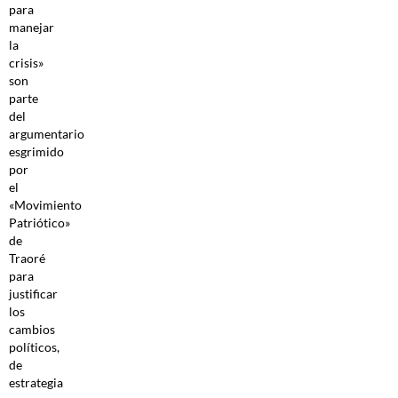
para
manejar
la
crisis»
son
parte
del
argumentario
esgrimido
por
el
«Movimiento
Patriótico»
de
Traoré
para
justificar
los
cambios
políticos,
de
estrategia