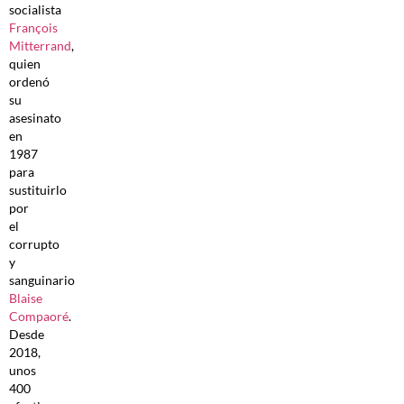
socialista
François
Mitterrand
,
quien
ordenó
su
asesinato
en
1987
para
sustituirlo
por
el
corrupto
y
sanguinario
Blaise
Compaoré
.
Desde
2018,
unos
400