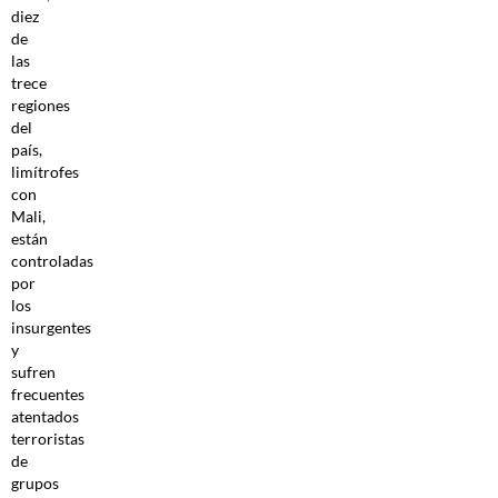
diez
de
las
trece
regiones
del
país,
limítrofes
con
Mali,
están
controladas
por
los
insurgentes
y
sufren
frecuentes
atentados
terroristas
de
grupos