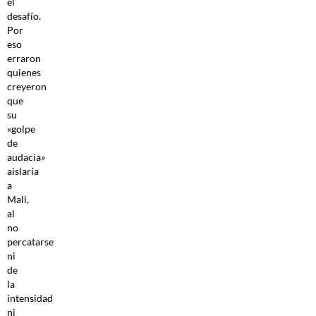
el
desafío.
Por
eso
erraron
quienes
creyeron
que
su
«golpe
de
audacia»
aislaría
a
Mali,
al
no
percatarse
ni
de
la
intensidad
ni