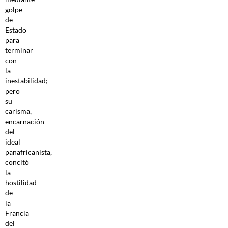
golpe
de
Estado
para
terminar
con
la
inestabilidad;
pero
su
carisma,
encarnación
del
ideal
panafricanista,
concitó
la
hostilidad
de
la
Francia
del