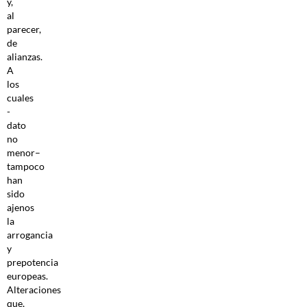
y,
al
parecer,
de
alianzas.
A
los
cuales
-
dato
no
menor–
tampoco
han
sido
ajenos
la
arrogancia
y
prepotencia
europeas.
Alteraciones
que,