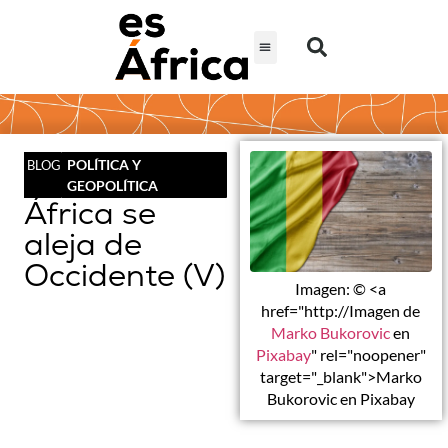
POLÍTICA Y
BLOG
GEOPOLÍTICA
África se
aleja de
Occidente (V)
Imagen: © <a
href="http://Imagen de
Marko Bukorovic
en
Pixabay
" rel="noopener"
target="_blank">Marko
Bukorovic en Pixabay