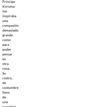
Príncipe
Koroma
me
inspiraba
una
compasión
demasiado
grande
como
para
poder
pensar
en
otra
cosa.
Su
rostro,
de
costumbre
lleno
de
una
suavidad