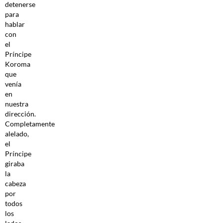
detenerse
para
hablar
con
el
Príncipe
Koroma
que
venía
en
nuestra
dirección.
Completamente
alelado,
el
Príncipe
giraba
la
cabeza
por
todos
los