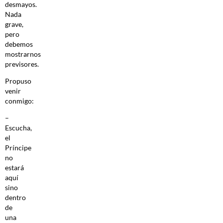
desmayos.
Nada
grave,
pero
debemos
mostrarnos
previsores.
Propuso
venir
conmigo:
–
Escucha,
el
Príncipe
no
estará
aquí
sino
dentro
de
una