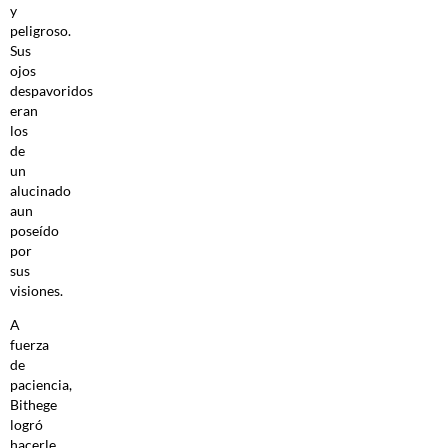
y
peligroso.
Sus
ojos
despavoridos
eran
los
de
un
alucinado
aun
poseído
por
sus
visiones.
A
fuerza
de
paciencia,
Bithege
logró
hacerle