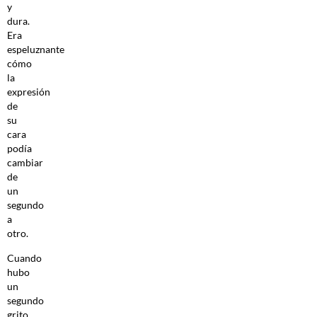
y
dura.
Era
espeluznante
cómo
la
expresión
de
su
cara
podía
cambiar
de
un
segundo
a
otro.
Cuando
hubo
un
segundo
grito,