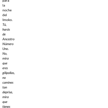
para
la
noche
del
Imoko.
Tú,
harás
de
Ancestro
Número
Uno
.
No,
mira
que
eres
gilipollas,
no
camines
tan
deprisa,
mira
que
tienes