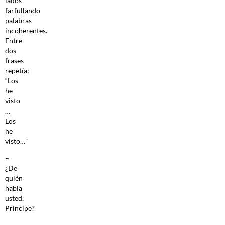
lados
farfullando
palabras
incoherentes.
Entre
dos
frases
repetía:
“Los
he
visto
…
Los
he
visto…”
–
¿De
quién
habla
usted,
Príncipe?