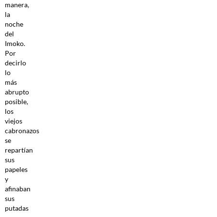
manera,
la
noche
del
Imoko.
Por
decirlo
lo
más
abrupto
posible,
los
viejos
cabronazos
se
repartían
sus
papeles
y
afinaban
sus
putadas