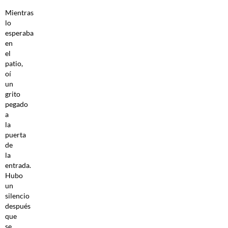
Mientras
lo
esperaba
en
el
patio,
oí
un
grito
pegado
a
la
puerta
de
la
entrada.
Hubo
un
silencio
después
que
se