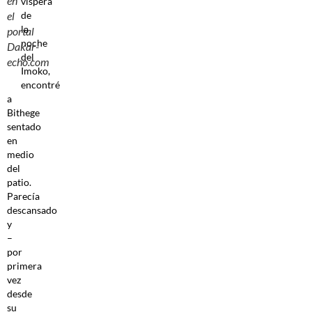
en
víspera
de
el
la
portal
noche
Dakar-
del
echo.com
Imoko,
encontré
a
Bithege
sentado
en
medio
del
patio.
Parecía
descansado
y
–
por
primera
vez
desde
su