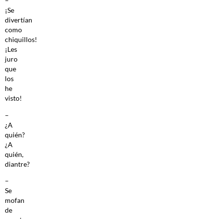
–
¡Se
divertían
como
chiquillos!
¡Les
juro
que
los
he
visto!
–
¿A
quién?
¿A
quién,
diantre?
–
Se
mofan
de