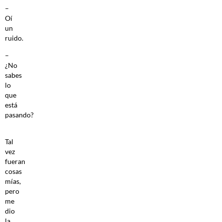
–
Oí
un
ruido.
–
¿No
sabes
lo
que
está
pasando?
Tal
vez
fueran
cosas
mías,
pero
me
dio
la