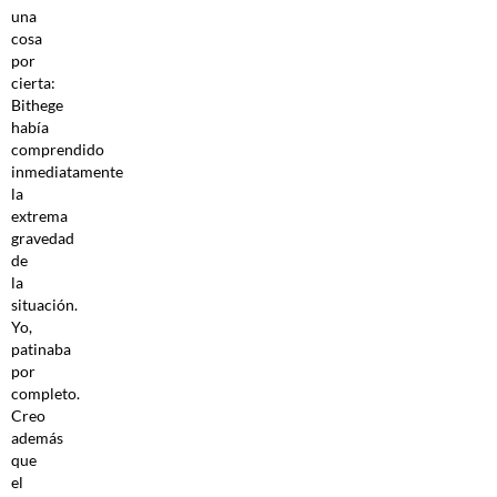
una
cosa
por
cierta:
Bithege
había
comprendido
inmediatamente
la
extrema
gravedad
de
la
situación.
Yo,
patinaba
por
completo.
Creo
además
que
el