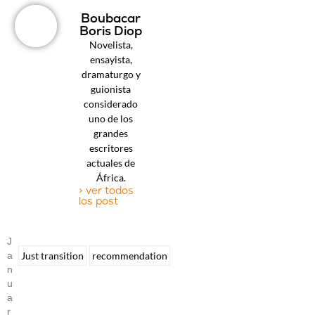
Boubacar
Boris Diop
Novelista,
ensayista,
dramaturgo y
guionista
considerado
uno de los
grandes
escritores
actuales de
África.
> ver todos
los post
J
A
Just transition
recommendation
N
U
A
R