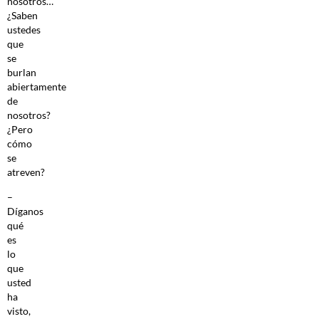
nosotros…
¿Saben
ustedes
que
se
burlan
abiertamente
de
nosotros?
¿Pero
cómo
se
atreven?
–
Díganos
qué
es
lo
que
usted
ha
visto,