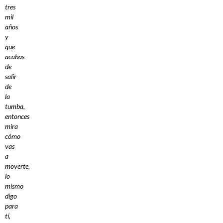
tres
mil
años
y
que
acabas
de
salir
de
la
tumba,
entonces
mira
cómo
vas
a
moverte,
lo
mismo
digo
para
tí,