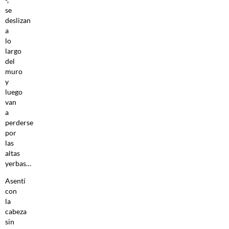
se
deslizan
a
lo
largo
del
muro
y
luego
van
a
perderse
por
las
altas
yerbas…
Asentí
con
la
cabeza
sin