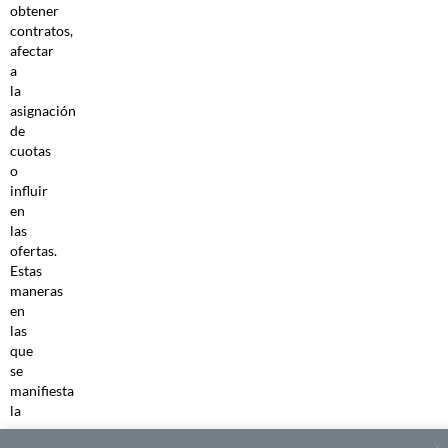
obtener
contratos,
afectar
a
la
asignación
de
cuotas
o
influir
en
las
ofertas.
Estas
maneras
en
las
que
se
manifiesta
la
gran