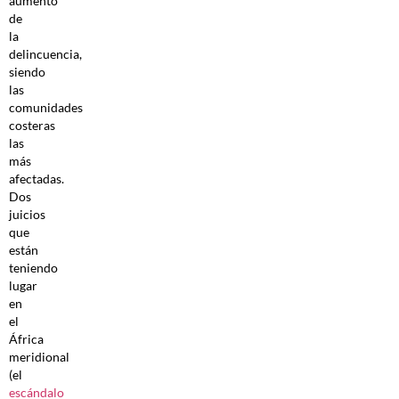
aumento
de
la
delincuencia,
siendo
las
comunidades
costeras
las
más
afectadas.
Dos
juicios
que
están
teniendo
lugar
en
el
África
meridional
(el
escándalo