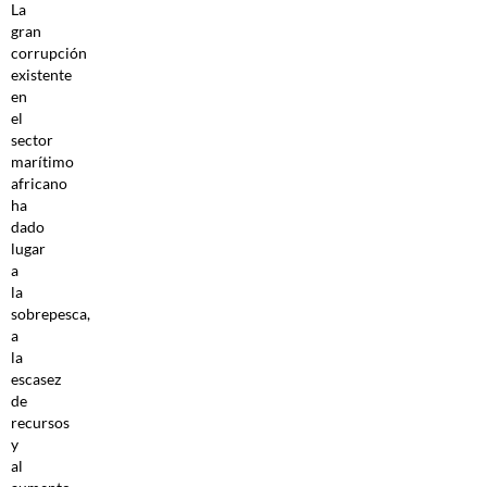
La
gran
corrupción
existente
en
el
sector
marítimo
africano
ha
dado
lugar
a
la
sobrepesca,
a
la
escasez
de
recursos
y
al