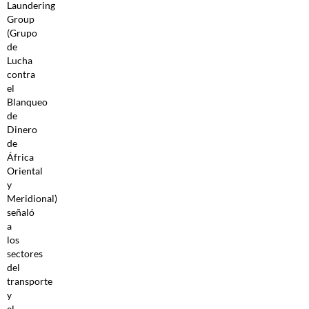
Laundering
Group
(Grupo
de
Lucha
contra
el
Blanqueo
de
Dinero
de
África
Oriental
y
Meridional)
señaló
a
los
sectores
del
transporte
y
el