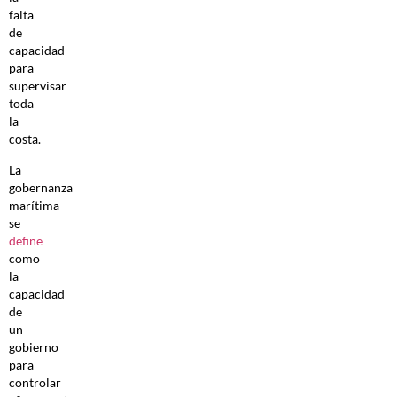
falta
de
capacidad
para
supervisar
toda
la
costa.
La
gobernanza
marítima
se
define
como
la
capacidad
de
un
gobierno
para
controlar