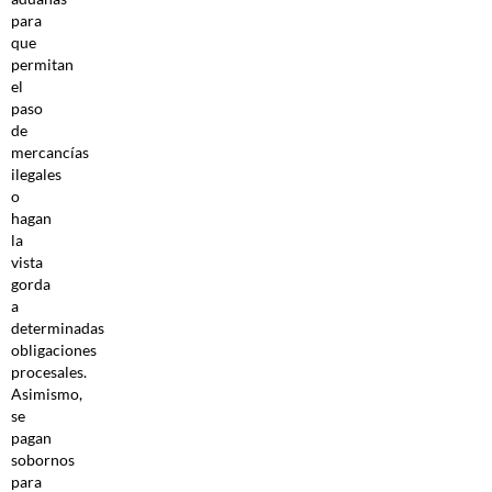
para
que
permitan
el
paso
de
mercancías
ilegales
o
hagan
la
vista
gorda
a
determinadas
obligaciones
procesales.
Asimismo,
se
pagan
sobornos
para