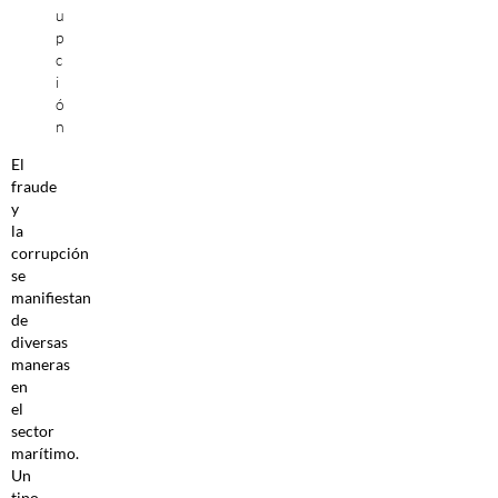
u
p
c
i
ó
n
El
fraude
y
la
corrupción
se
manifiestan
de
diversas
maneras
en
el
sector
marítimo.
Un
tipo