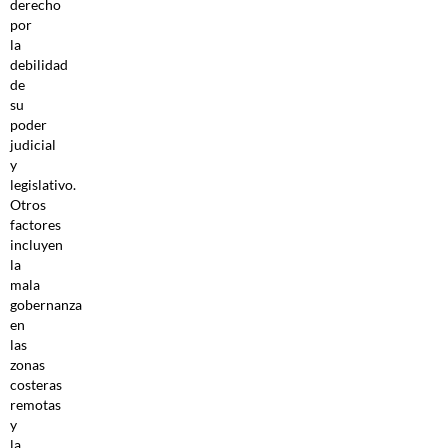
derecho
por
la
debilidad
de
su
poder
judicial
y
legislativo.
Otros
factores
incluyen
la
mala
gobernanza
en
las
zonas
costeras
remotas
y
la