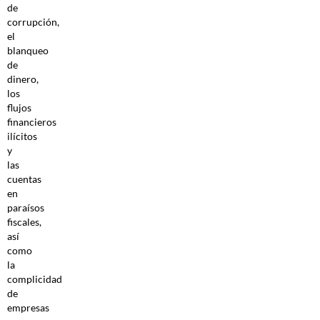
de
corrupción,
el
blanqueo
de
dinero,
los
flujos
financieros
ilícitos
y
las
cuentas
en
paraísos
fiscales,
así
como
la
complicidad
de
empresas