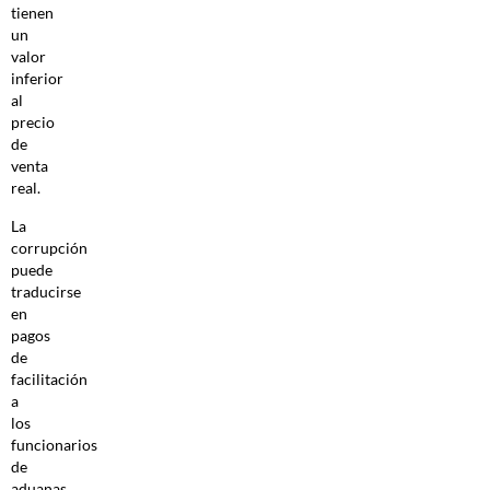
tienen
un
valor
inferior
al
precio
de
venta
real.
La
corrupción
puede
traducirse
en
pagos
de
facilitación
a
los
funcionarios
de
aduanas