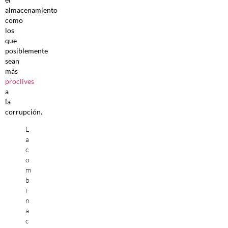
almacenamiento
como
los
que
posiblemente
sean
más
proclives
a
la
corrupción.
L
a
c
o
m
b
i
n
a
c