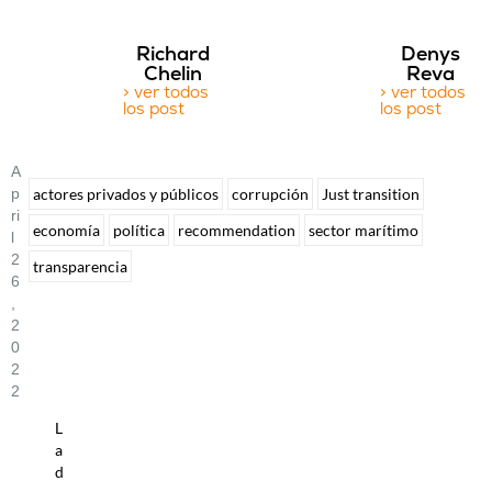
Richard
Denys
Chelin
Reva
> ver todos
> ver todos
los post
los post
A
P
actores privados y públicos
corrupción
Just transition
Ri
economía
política
recommendation
sector marítimo
L
2
transparencia
6
,
2
0
2
2
L
a
d