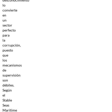
desconocimiento
lo
convierte
en
un
sector
perfecto
para
la
corrupción,
puesto
que
los
mecanismos
de
supervisión
son
débiles.
Según
el
Stable
Seas
Maritime