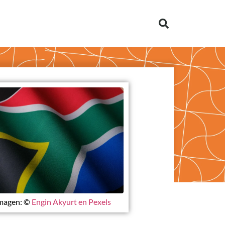
magen: ©
Engin Akyurt en Pexels