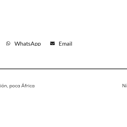
WhatsApp
Email
ión, poca África
Ní