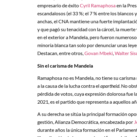
empresario de éxito
Cyril Ramaphosa
en la Pres
escandalosos (el 33 %; el 7 % entre los blancos 
anchas, el CNA mantiene una fuerte implantació
y que pagó su tenacidad con la cárcel, la muerte
en el exterior a Mandela, pero fueron numeroso
minoría blanca tan solo por denunciar unas leyes 
Destacan, entre otros,
Govan Mbeki
,
Walter Sis
Sin el carisma de Mandela
Ramaphosa no es Mandela, no tiene su carisma ni
a la causa de la lucha contra el
apartheid
. No obs
pérdida de votos, cuya expresión dolorosa fue l
2021, es el partido que representa a aquellos a
A su derecha se sitúa la principal formación op
gestión, Alianza Democrática, encabezada por
J
durante años la única formación en el Parlament