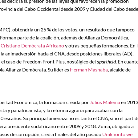
”, es decir, la supresión de las leyes que favorecen la promoción
provincia del Cabo Occidental desde 2009 y Ciudad del Cabo desd
 (MPC), obtendría un 25 % de los votos, un resultado que tampoco
 Forman parte de la coalición, además de Alianza Democrática,
 Cristiano Demócrata Africano
y otras pequeñas formaciones. En l
la animadversión hacia el CNA, desde posiciones liberales (AD),
 el caso de Freedom Front Plus, nostálgico del
apartheid
. En cuant
pia Alianza Demócrata. Su líder es
Herman Mashaba
, alcalde de
Libertad Económica, la formación creada por
Julius Malema
en 2013
ta y panafricanista, y la reforma agraria para acabar con la
0 escaños. Su principal amenaza no es tanto el CNA, sino el parti
uera presidente sudafricano entre 2009 y 2018. Zuma, obligado a
asos de corrupción, creó a finales del año pasado
Umkhonto we