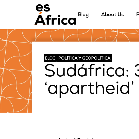
Blog
About Us
P
POLÍTICA Y GEOPOLÍTICA
BLOG
Sudáfrica: 
‘apartheid’