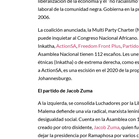
liberalización de la economía y el “no racialismo
laboral de la comunidad negra. Gobierna en la 
2006.
La coalición anunciada, la Multi Party Charter
puede inquietar al Congreso Nacional Africano.
Inkatha,
ActionSA
,
Freedom Front Plus
,
Partido
Asamblea Nacional tienen 112 escaños. Les une 
étnicas (Inkatha) o de extrema derecha, como es
a ActionSA, es una escisión en el 2020 de la pro
Johannesburgo.
El partido de Jacob Zuma
A la izquierda, se consolida Luchadores por la 
Malema defiende una vía radical, marxista leninis
desigualdad social. Cuenta en la Asamblea con 1
creado por otro disidente,
Jacob Zuma
, quien f
dejar la presidencia por Ramaphosa por varios c