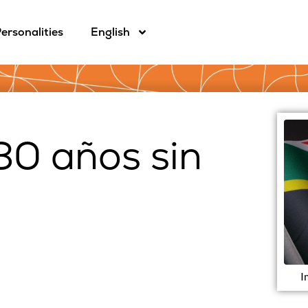
ersonalities
English
30 años sin
I