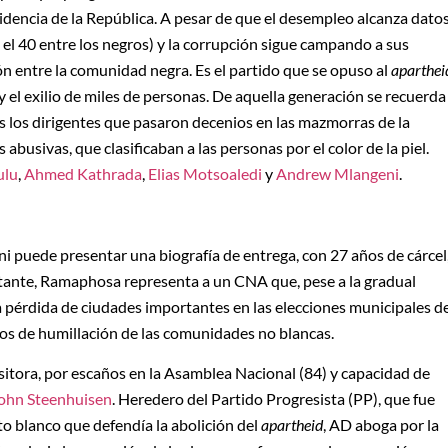
idencia de la República. A pesar de que el desempleo alcanza dato
y el 40 entre los negros) y la corrupción sigue campando a sus
n entre la comunidad negra. Es el partido que se opuso al
aparthei
 y el exilio de miles de personas. De aquella generación se recuerda
s los dirigentes que pasaron decenios en las mazmorras de la
abusivas, que clasificaban a las personas por el color de la piel.
ulu
,
Ahmed Kathrada
,
Elias Motsoaledi
y
Andrew Mlangeni
.
 puede presentar una biografía de entrega, con 27 años de cárcel
tante, Ramaphosa representa a un CNA que, pese a la gradual
a pérdida de ciudades importantes en las elecciones municipales d
ños de humillación de las comunidades no blancas.
ositora, por escaños en la Asamblea Nacional (84) y capacidad de
ohn Steenhuisen
. Heredero del Partido Progresista (PP), que fue
o blanco que defendía la abolición del
apartheid
, AD aboga por la