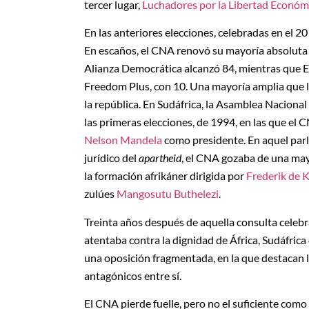
tercer lugar,
Luchadores por la Libertad Económ
En las anteriores elecciones, celebradas en el 2
En escaños, el CNA renovó su mayoría absoluta 
Alianza Democrática alcanzó 84, mientras que E
Freedom Plus, con 10. Una mayoría amplia que l
la república. En Sudáfrica, la Asamblea Nacional e
las primeras elecciones, de 1994, en las que el 
Nelson Mandela
como presidente. En aquel parl
jurídico del
apartheid
, el CNA gozaba de una mayo
la formación afrikáner dirigida por
Frederik de K
zulúes
Mangosutu Buthelezi
.
Treinta años después de aquella consulta celebr
atentaba contra la dignidad de África, Sudáfric
una oposición fragmentada, en la que destacan 
antagónicos entre sí.
El CNA pierde fuelle, pero no el suficiente como 