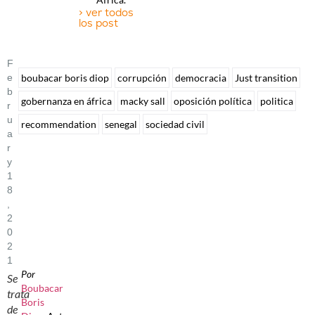
> ver todos
los post
F
E
boubacar boris diop
corrupción
democracia
Just transition
B
gobernanza en áfrica
macky sall
oposición política
politica
R
U
recommendation
senegal
sociedad civil
A
R
Y
1
8
,
2
0
2
1
Por
Se
Boubacar
trata
Boris
de