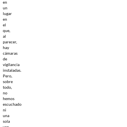
en
un
lugar
en
el
que,
al
parecer,
hay
cámaras
de
vigilancia
instaladas.
Pero,
sobre
todo,
no
hemos
escuchado
ni
una
sola
vez