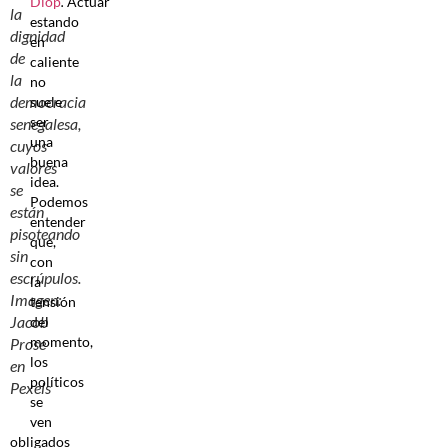
Diop
.
Actuar
la
estando
dignidad
en
de
caliente
la
no
democracia
suele
ser
senegalesa,
una
cuyos
buena
valores
idea.
se
Podemos
están
entender
pisoteando
que,
sin
con
escrúpulos.
la
Imagen:
tensión
Jacob
del
momento,
Prose
los
en
políticos
Pexels
se
ven
obligados