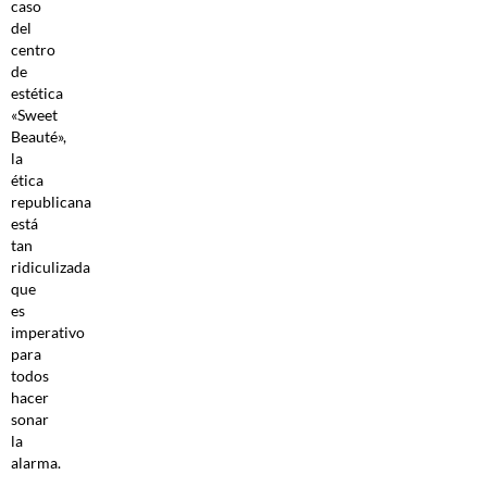
caso
del
centro
de
estética
«Sweet
Beauté»,
la
ética
republicana
está
tan
ridiculizada
que
es
imperativo
para
todos
hacer
sonar
la
alarma.