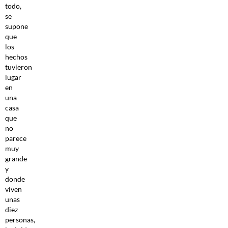
todo,
se
supone
que
los
hechos
tuvieron
lugar
en
una
casa
que
no
parece
muy
grande
y
donde
viven
unas
diez
personas,