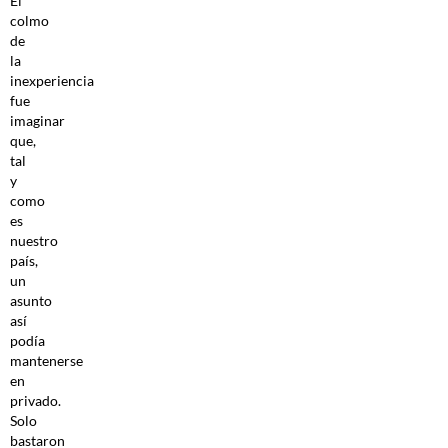
El
colmo
de
la
inexperiencia
fue
imaginar
que,
tal
y
como
es
nuestro
país,
un
asunto
así
podía
mantenerse
en
privado.
Solo
bastaron