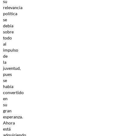
su
relevancia
política
se
debía
sobre
todo
al
impulso
de
la
juventud,
pues
se
había
convertido
en
su
gran
esperanza.
Ahora
está
adquiriendo