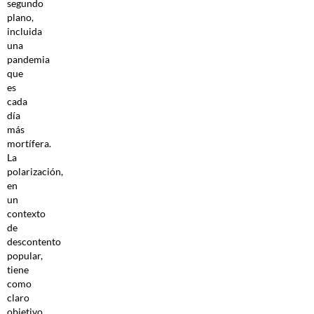
segundo
plano,
incluida
una
pandemia
que
es
cada
día
más
mortífera.
La
polarización,
en
un
contexto
de
descontento
popular,
tiene
como
claro
objetivo