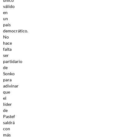
único
válido
en
un
país
democrático.
No
hace
falta
ser
partidario
de
Sonko
para
adivinar
que
el
líder
de
Pastef
saldrá
con
más