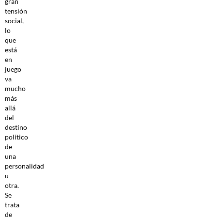
gran
tensión
social,
lo
que
está
en
juego
va
mucho
más
allá
del
destino
político
de
una
personalidad
u
otra.
Se
trata
de