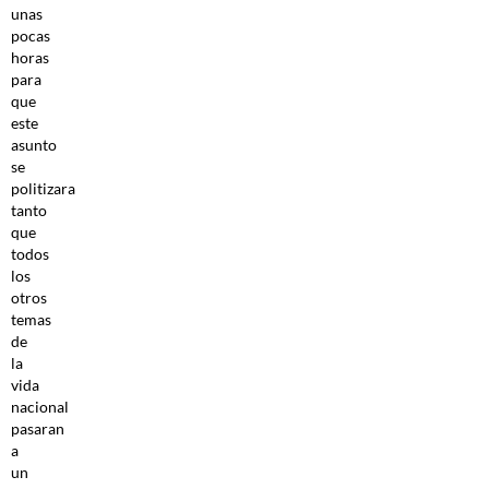
unas
pocas
horas
para
que
este
asunto
se
politizara
tanto
que
todos
los
otros
temas
de
la
vida
nacional
pasaran
a
un