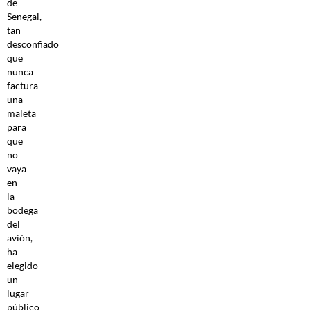
de
Senegal,
tan
desconfiado
que
nunca
factura
una
maleta
para
que
no
vaya
en
la
bodega
del
avión,
ha
elegido
un
lugar
público