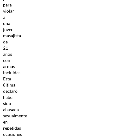
para
violar
a
una
joven
masajista
de
21
años
con
armas
incluidas.
Esta
última
declaró
haber
sido
abusada
sexualmente
en
repetidas
ocasiones