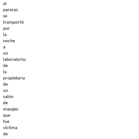
al
parecer,
se
transportó
por
la
noche
a
un
laboratorio;
de
la
propietaria
de
un
salón
de
masajes
que
fue
víctima
de