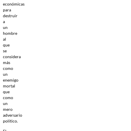
económicas
para
destruir
a
un
hombre
al
que
se
considera
más
como
un
enemigo
mortal
que
como
un
mero
adversario
político.