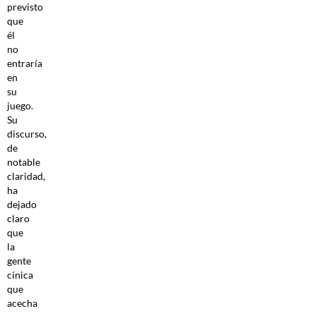
previsto
que
él
no
entraría
en
su
juego.
Su
discurso,
de
notable
claridad,
ha
dejado
claro
que
la
gente
cínica
que
acecha