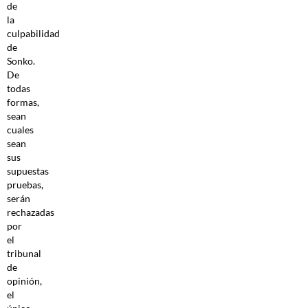
de
la
culpabilidad
de
Sonko.
De
todas
formas,
sean
cuales
sean
sus
supuestas
pruebas,
serán
rechazadas
por
el
tribunal
de
opinión,
el