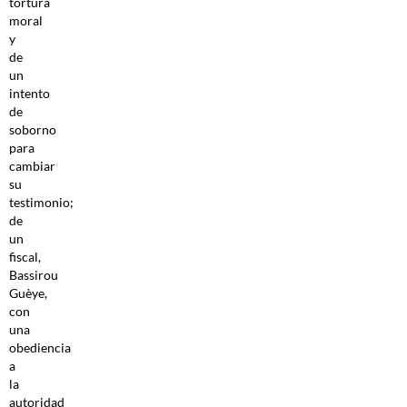
tortura
moral
y
de
un
intento
de
soborno
para
cambiar
su
testimonio;
de
un
fiscal,
Bassirou
Guèye,
con
una
obediencia
a
la
autoridad