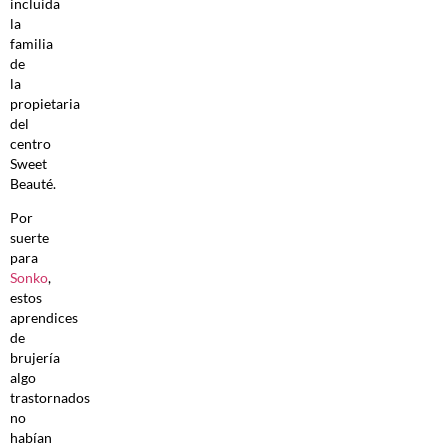
incluida
la
familia
de
la
propietaria
del
centro
Sweet
Beauté.
Por
suerte
para
Sonko
,
estos
aprendices
de
brujería
algo
trastornados
no
habían