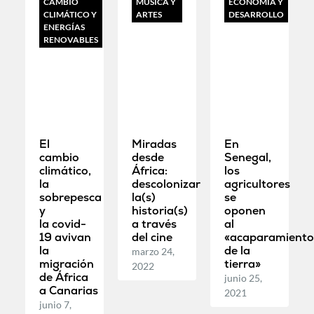
CAMBIO
MÚSICA Y
ECONOMÍA Y
CLIMÁTICO Y
ARTES
DESARROLLO
ENERGÍAS
RENOVABLES
El
Miradas
En
cambio
desde
Senegal,
climático,
África:
los
la
descolonizar
agricultores
sobrepesca
la(s)
se
y
historia(s)
oponen
la covid-
a través
al
19 avivan
del cine
«acaparamient
la
de la
marzo 24,
migración
tierra»
2022
de África
junio 25,
a Canarias
2021
junio 7,