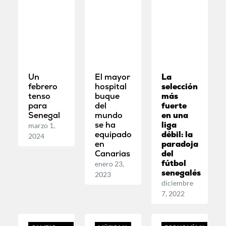
Un
El mayor
La
febrero
hospital
selección
tenso
buque
más
para
del
fuerte
Senegal
mundo
en una
se ha
liga
marzo 1,
equipado
débil: la
2024
en
paradoja
Canarias
del
fútbol
enero 23,
senegalés
2023
diciembre
7, 2022