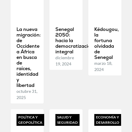
La nueva
Senegal
Kédougou,
migración:
2050:
la
de
hacia la
fortuna
Occidente
democratización
olvidada
a África
integral
de
en busca
Senegal
diciembre
de
marzo 18,
19, 2024
raíces,
2024
identidad
y
libertad
octubre 31,
2025
POLÍTICA Y
SALUD Y
ECONOMÍA Y
GEOPOLÍTICA
SEGURIDAD
DESARROLLO