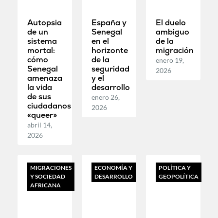
Autopsia
España y
El duelo
de un
Senegal
ambiguo
sistema
en el
de la
mortal:
horizonte
migración
cómo
de la
enero 19,
Senegal
seguridad
2026
amenaza
y el
la vida
desarrollo
de sus
enero 26,
ciudadanos
2026
«queer»
abril 14,
2026
MIGRACIONES
ECONOMÍA Y
POLÍTICA Y
Y SOCIEDAD
DESARROLLO
GEOPOLÍTICA
AFRICANA