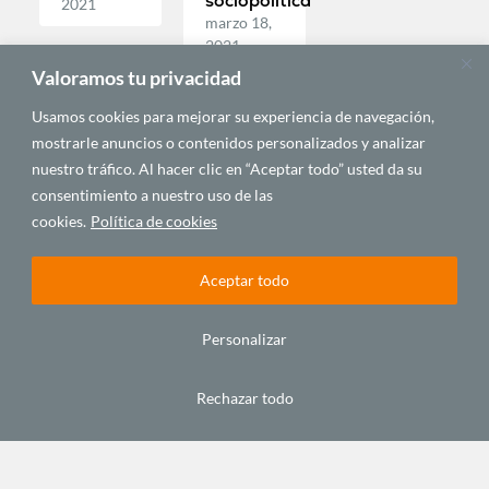
sociopolítica
2021
marzo 18,
2021
Valoramos tu privacidad
Usamos cookies para mejorar su experiencia de navegación,
ECONOMÍA Y
POLÍTICA Y
POLÍTICA Y
DESARROLLO
GEOPOLÍTICA
GEOPOLÍTICA
mostrarle anuncios o contenidos personalizados y analizar
nuestro tráfico. Al hacer clic en “Aceptar todo” usted da su
consentimiento a nuestro uso de las
cookies.
Política de cookies
Aceptar todo
Felwine
Una
Cinco
Personalizar
Sarr: «El
democracia
motivos
inconsciente
manchada
para
Rechazar todo
europeo
por el
entender
impide y
«Caso
por qué
obstaculiza»
Sweet
han
Beauté»
venido
febrero 25,
20.000
febrero 18,
2021