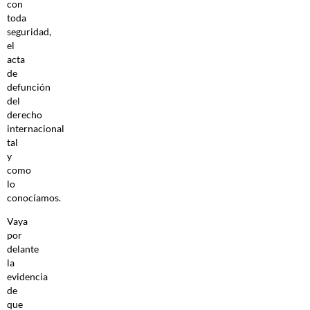
con
toda
seguridad,
el
acta
de
defunción
del
derecho
internacional
tal
y
como
lo
conocíamos.
Vaya
por
delante
la
evidencia
de
que