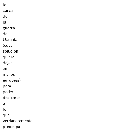
la
carga
de
la
guerra
de
Ucrania
(cuya
solución
quiere
dejar
en
manos
europeas)
para
poder
dedicarse
a
lo
que
verdaderamente
preocupa