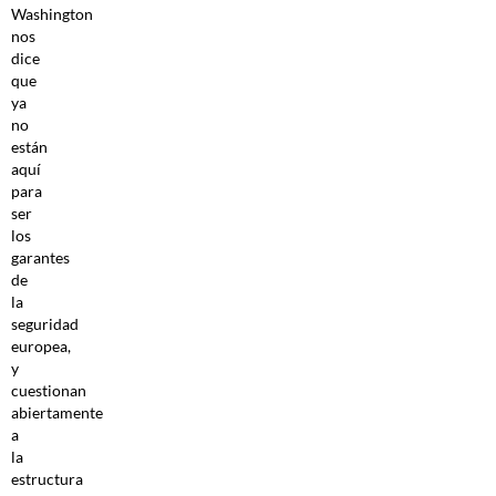
Washington
nos
dice
que
ya
no
están
aquí
para
ser
los
garantes
de
la
seguridad
europea,
y
cuestionan
abiertamente
a
la
estructura