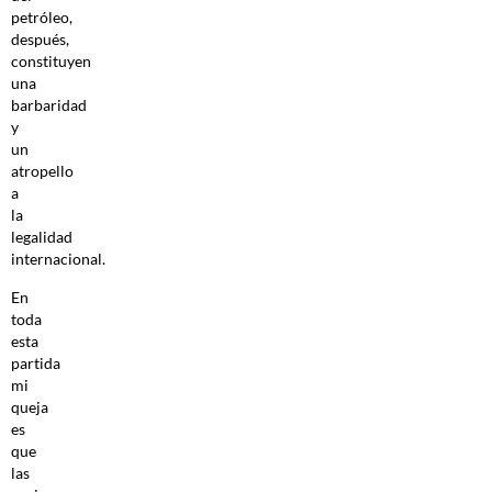
petróleo,
después,
constituyen
una
barbaridad
y
un
atropello
a
la
legalidad
internacional.
En
toda
esta
partida
mi
queja
es
que
las