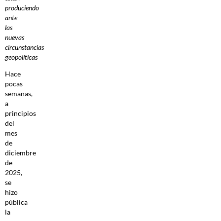
produciendo
ante
las
nuevas
circunstancias
geopolíticas
Hace
pocas
semanas,
a
principios
del
mes
de
diciembre
de
2025,
se
hizo
pública
la