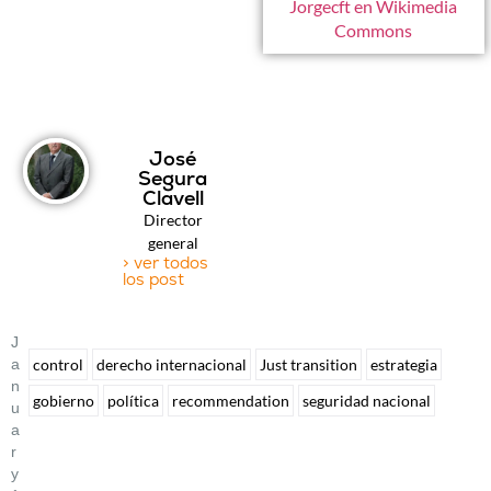
Jorgecft en Wikimedia
Commons
José
Segura
Clavell
Director
general
> ver todos
los post
J
A
control
derecho internacional
Just transition
estrategia
N
gobierno
política
recommendation
seguridad nacional
U
A
R
Y