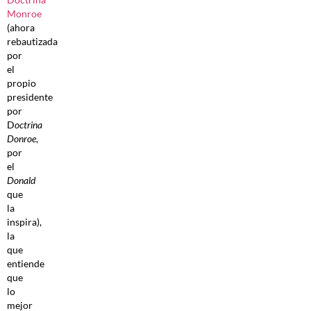
Monroe
(ahora
rebautizada
por
el
propio
presidente
por
D
octrina
Donroe
,
por
el
Donald
que
la
inspira),
la
que
entiende
que
lo
mejor