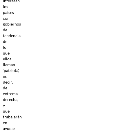
interesan
los
países
con
gobiernos
de
tendencia
de
lo
que
ellos
llaman
‘patriota’,
es
decir,
de
extrema
derecha,
y
que
trabajarán
en
ayudar