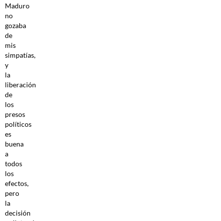
Maduro
no
gozaba
de
mis
simpatías,
y
la
liberación
de
los
presos
políticos
es
buena
a
todos
los
efectos,
pero
la
decisión