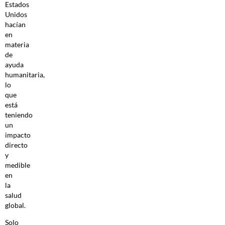
Estados
Unidos
hacían
en
materia
de
ayuda
humanitaria,
lo
que
está
teniendo
un
impacto
directo
y
medible
en
la
salud
global.
Solo