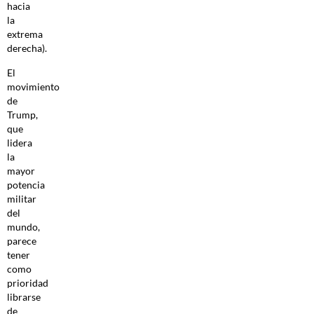
hacia
la
extrema
derecha).
El
movimiento
de
Trump,
que
lidera
la
mayor
potencia
militar
del
mundo,
parece
tener
como
prioridad
librarse
de