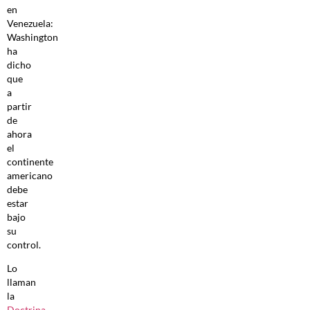
en
Venezuela:
Washington
ha
dicho
que
a
partir
de
ahora
el
continente
americano
debe
estar
bajo
su
control.
Lo
llaman
la
Doctrina