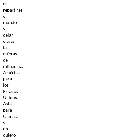
es
repartirse
el
mundo
y
dejar
claras
las
esferas
de
influencia:
América
para
los
Estados
Unidos,
Asia
para
China…
y
no
quiero