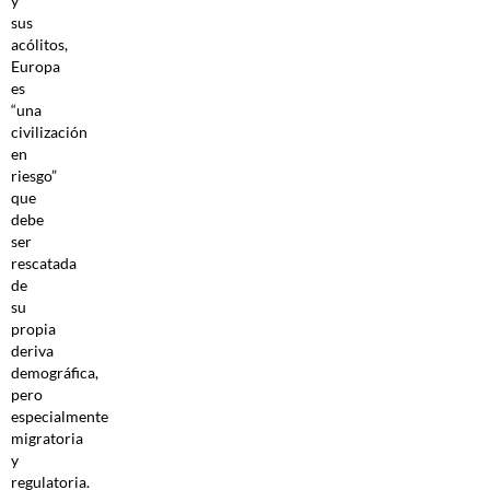
y
sus
acólitos,
Europa
es
“una
civilización
en
riesgo”
que
debe
ser
rescatada
de
su
propia
deriva
demográfica,
pero
especialmente
migratoria
y
regulatoria.