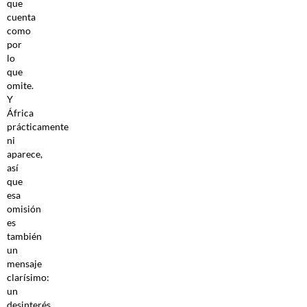
que
cuenta
como
por
lo
que
omite.
Y
África
prácticamente
ni
aparece,
así
que
esa
omisión
es
también
un
mensaje
clarísimo:
un
desinterés