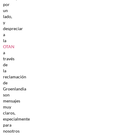
por
un
lado,
y
despreciar
a
la
OTAN
a
través
de
la
reclamación
de
Groenlandia
son
mensajes
muy
claros,
especialmente
para
nosotros