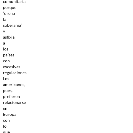
comunitaria
porque
“drena
la
soberanía”
y
asfixia
a
los
países
con
excesivas
regulaciones.
Los
americanos,
pues,
prefieren
relacionarse
en
Europa
con
lo
que