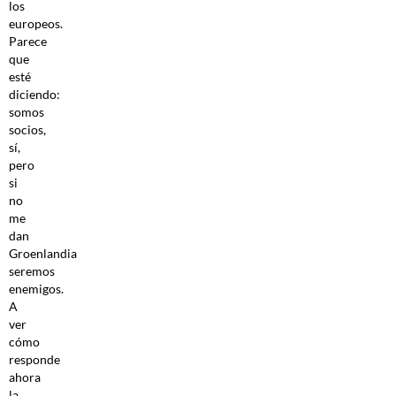
los
europeos.
Parece
que
esté
diciendo:
somos
socios,
sí,
pero
si
no
me
dan
Groenlandia
seremos
enemigos.
A
ver
cómo
responde
ahora
la