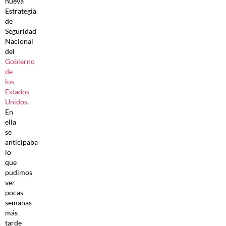
nueva
Estrategia
de
Seguridad
Nacional
del
Gobierno
de
los
Estados
Unidos
.
En
ella
se
anticipaba
lo
que
pudimos
ver
pocas
semanas
más
tarde