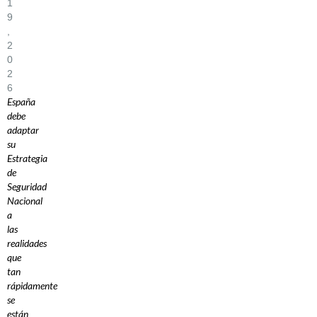
1
9
,
2
0
2
6
España
debe
adaptar
su
Estrategia
de
Seguridad
Nacional
a
las
realidades
que
tan
rápidamente
se
están