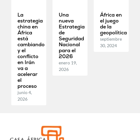
La
Una
África en
estrategia
nueva
el juego
china en
Estrategia
de la
África
de
geopolítica
está
Seguridad
septiembre
cambiando
Nacional
30, 2024
y el
para el
conflicto
2026
en Irán
enero 19,
va a
2026
acelerar
el
proceso
junio 4,
2026