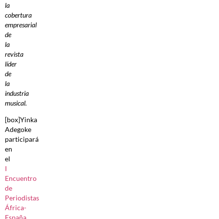
la
cobertura
empresarial
de
la
revista
líder
de
la
industria
musical.
[box]Yinka
Adegoke
participará
en
el
I
Encuentro
de
Periodistas
África-
España
,