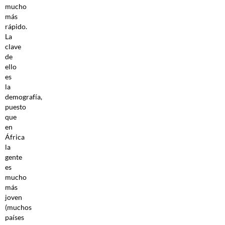
mucho
más
rápido.
La
clave
de
ello
es
la
demografía,
puesto
que
en
África
la
gente
es
mucho
más
joven
(muchos
países