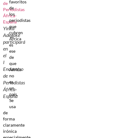
favoritos
de
los
periodistas
que
Yinka
cubren
Adegoke
África
participará
es
en
ese
el
de
I
que
Encuentro
África
de
no
es
Periodistas
un
África-
país.
España
Se
usa
de
forma
claramente
irónica
especialmente