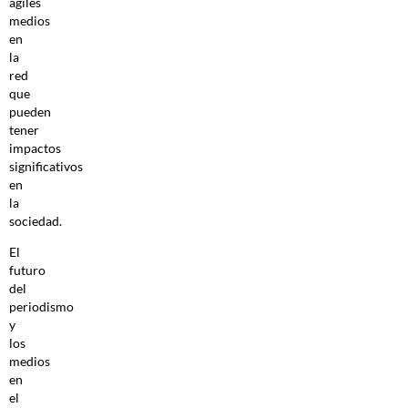
ágiles
medios
en
la
red
que
pueden
tener
impactos
significativos
en
la
sociedad.
El
futuro
del
periodismo
y
los
medios
en
el