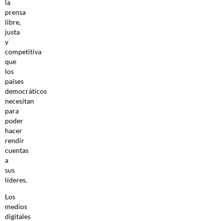
la
prensa
libre,
justa
y
competitiva
que
los
países
democráticos
necesitan
para
poder
hacer
rendir
cuentas
a
sus
líderes.
Los
medios
digitales