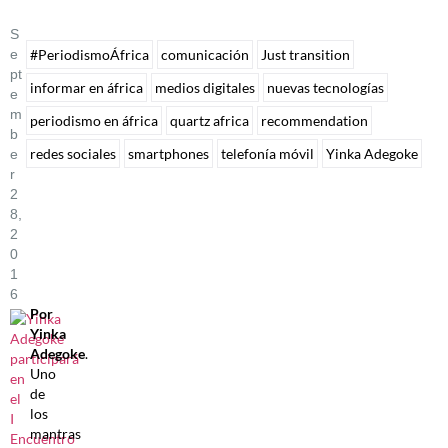
S
E
#PeriodismoÁfrica
comunicación
Just transition
Pt
informar en áfrica
medios digitales
nuevas tecnologías
E
M
periodismo en áfrica
quartz africa
recommendation
B
redes sociales
smartphones
telefonía móvil
Yinka Adegoke
E
R
2
8,
2
0
1
6
Por
Yinka
Adegoke
.
Uno
de
los
mantras