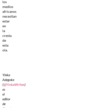
los
medios
africanos
necesitan
estar
en
la
cresta
de
esta
ola.
Yinka
Adegoke
(
@YinkaWrites
)
es
el
editor
de