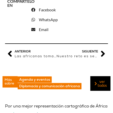
COMPÁRTELO
EN
Facebook
WhatsApp
Email
ANTERIOR
SIGUIENTE
Las africanas toman la palabra
Nuestro reto es ser capaces de difundir ampliamente las historias africanas contadas por africanos
Agenda y eventos
Más
ver
sobre
todos
Diplomacia y comunicación africana
Por una mejor representación cartográfica de África