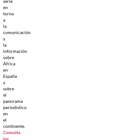
serie
en
torno
a
la
comunicación
y
la
información
sobre
África
en
España
y
sobre
el
panorama
periodístico
en
el
continente.
Consulta
los