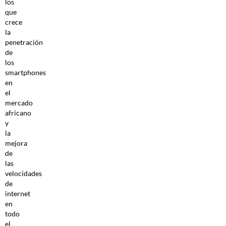
los
que
crece
la
penetración
de
los
smartphones
en
el
mercado
africano
y
la
mejora
de
las
velocidades
de
internet
en
todo
el