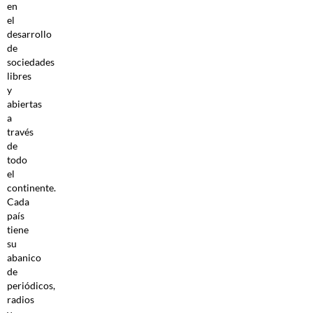
en
el
desarrollo
de
sociedades
libres
y
abiertas
a
través
de
todo
el
continente.
Cada
país
tiene
su
abanico
de
periódicos,
radios