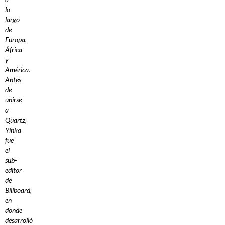
lo
largo
de
Europa,
África
y
América.
Antes
de
unirse
a
Quartz,
Yinka
fue
el
sub-
editor
de
Billboard,
en
donde
desarrolló