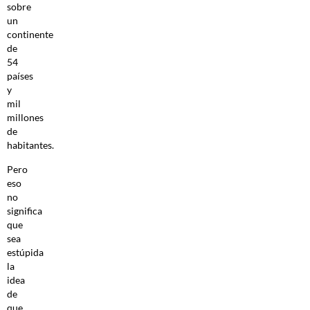
sobre
un
continente
de
54
países
y
mil
millones
de
habitantes.
Pero
eso
no
significa
que
sea
estúpida
la
idea
de
que