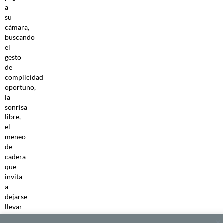
a
su
cámara,
buscando
el
gesto
de
complicidad
oportuno,
la
sonrisa
libre,
el
meneo
de
cadera
que
invita
a
dejarse
llevar
por