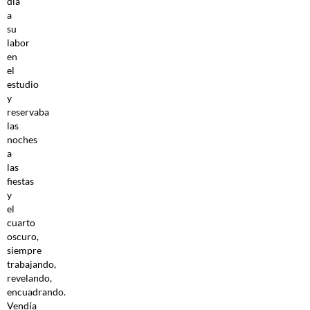
día
a
su
labor
en
el
estudio
y
reservaba
las
noches
a
las
fiestas
y
el
cuarto
oscuro,
siempre
trabajando,
revelando,
encuadrando.
Vendía