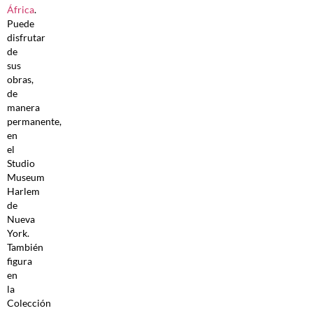
África
.
Puede
disfrutar
de
sus
obras,
de
manera
permanente,
en
el
Studio
Museum
Harlem
de
Nueva
York.
También
figura
en
la
Colección