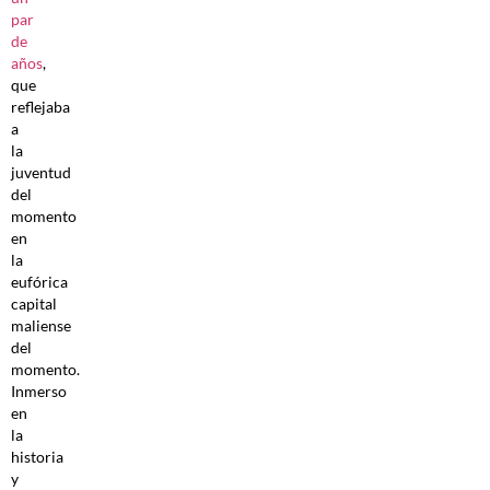
par
de
años
,
que
reflejaba
a
la
juventud
del
momento
en
la
eufórica
capital
maliense
del
momento.
Inmerso
en
la
historia
y