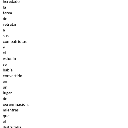
heredado
la
tarea
de
retratar
a
sus
compatriotas
y
el
estudio
se
había
convertido
en
un
lugar
de
peregrinación,
mientras
que
él
disfrutaba