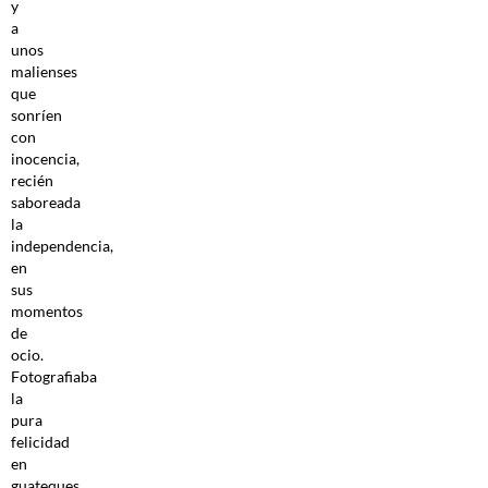
y
a
unos
malienses
que
sonríen
con
inocencia,
recién
saboreada
la
independencia,
en
sus
momentos
de
ocio.
Fotografiaba
la
pura
felicidad
en
guateques