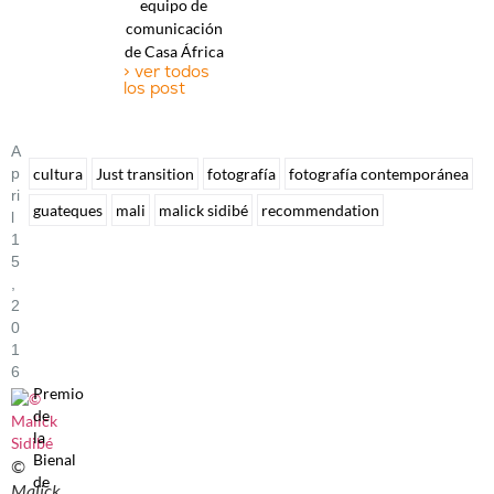
equipo de
comunicación
de Casa África
> ver todos
los post
A
P
cultura
Just transition
fotografía
fotografía contemporánea
Ri
guateques
mali
malick sidibé
recommendation
L
1
5
,
2
0
1
6
Premio
de
la
Bienal
©
de
Malick