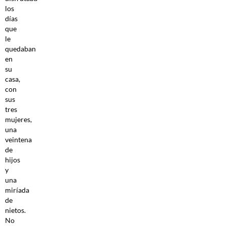
los
días
que
le
quedaban
en
su
casa,
con
sus
tres
mujeres,
una
veintena
de
hijos
y
una
miríada
de
nietos.
No