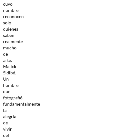
cuyo
nombre
reconocen
solo
quienes
saben
realmente
mucho
de
arte:
Malick
Sidibé.
Un
hombre
que
fotografió
fundamentalmente
la
alegría
de
vivir
del