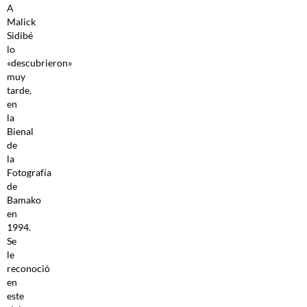
A
Malick
Sidibé
lo
«descubrieron»
muy
tarde,
en
la
Bienal
de
la
Fotografía
de
Bamako
en
1994.
Se
le
reconoció
en
este