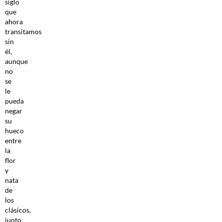
siglo
que
ahora
transitamos
sin
él,
aunque
no
se
le
pueda
negar
su
hueco
entre
la
flor
y
nata
de
los
clásicos,
junto