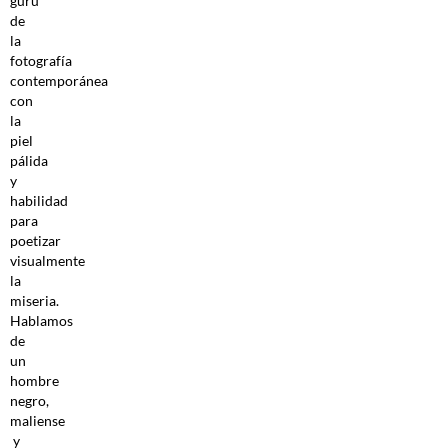
gurú
de
la
fotografía
contemporánea
con
la
piel
pálida
y
habilidad
para
poetizar
visualmente
la
miseria.
Hablamos
de
un
hombre
negro,
maliense
y