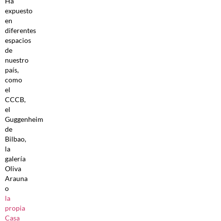
Ha
expuesto
en
diferentes
espacios
de
nuestro
país,
como
el
CCCB,
el
Guggenheim
de
Bilbao,
la
galería
Oliva
Arauna
o
la
propia
Casa