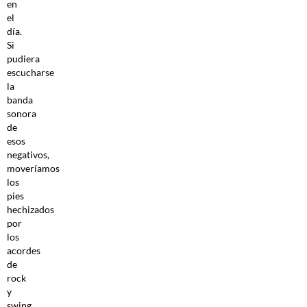
en
el
día.
Si
pudiera
escucharse
la
banda
sonora
de
esos
negativos,
moveríamos
los
pies
hechizados
por
los
acordes
de
rock
y
swing