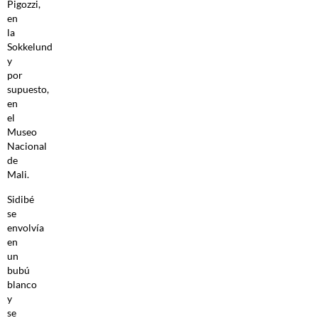
Pigozzi,
en
la
Sokkelund
y
por
supuesto,
en
el
Museo
Nacional
de
Mali.
Sidibé
se
envolvía
en
un
bubú
blanco
y
se