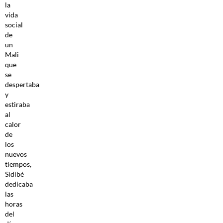
la
vida
social
de
un
Mali
que
se
despertaba
y
estiraba
al
calor
de
los
nuevos
tiempos,
Sidibé
dedicaba
las
horas
del