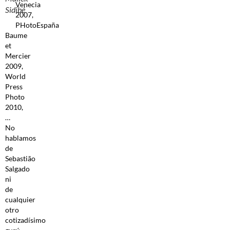
Venecia
Sidibé
2007,
PHotoEspaña
Baume
et
Mercier
2009,
World
Press
Photo
2010,
…
No
hablamos
de
Sebastião
Salgado
ni
de
cualquier
otro
cotizadísimo