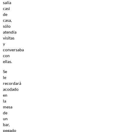
salía
casi
de
casa,
sólo
atendía
visitas
y
conversaba
con
ellas.
Se
le
recordará
acodado
en
la
mesa
de
un
bar,
pegado