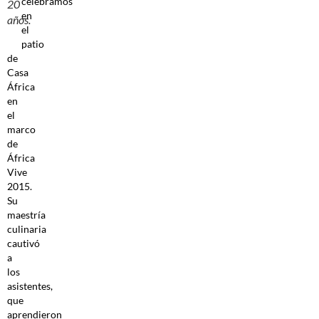
celebramos
20
en
años.
el
patio
de
Casa
África
en
el
marco
de
África
Vive
2015.
Su
maestría
culinaria
cautivó
a
los
asistentes,
que
aprendieron