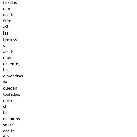
freírlas
con
aceite
frío:
«Si
las
freímos
en
aceite
muy
caliente,
las
almendras
se
quedan
tostadas,
pero
si
las
echamos
sobre
aceite
frío