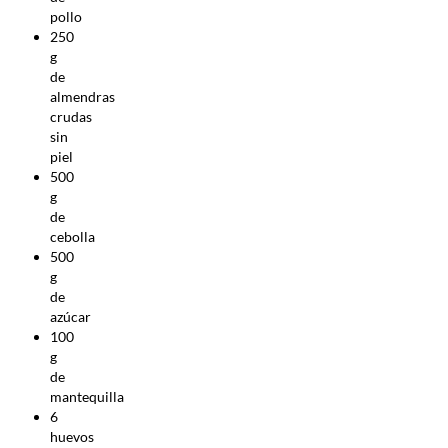
pollo
250
g
de
almendras
crudas
sin
piel
500
g
de
cebolla
500
g
de
azúcar
100
g
de
mantequilla
6
huevos