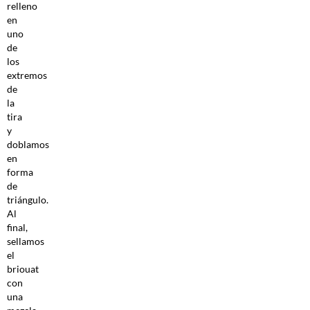
relleno
en
uno
de
los
extremos
de
la
tira
y
doblamos
en
forma
de
triángulo.
Al
final,
sellamos
el
briouat
con
una