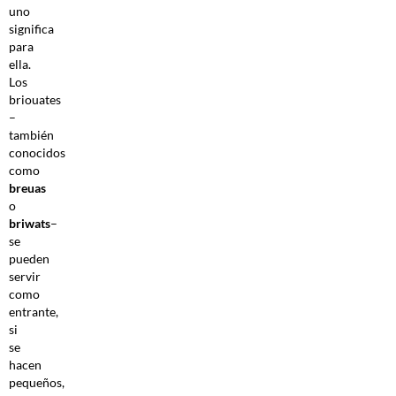
uno
significa
para
ella.
Los
briouates
–
también
conocidos
como
breuas
o
briwats
–
se
pueden
servir
como
entrante,
si
se
hacen
pequeños,