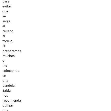
para
evitar
que
se
salga
el
relleno
al
freírlo.
Si
preparamos
muchos
y
los
colocamos
en
una
bandeja,
Saida
nos
recomienda
utilizar
una