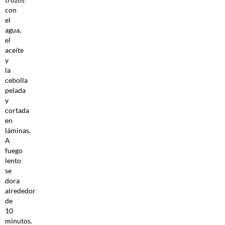
con
el
agua,
el
aceite
y
la
cebolla
pelada
y
cortada
en
láminas.
A
fuego
lento
se
dora
alrededor
de
10
minutos.