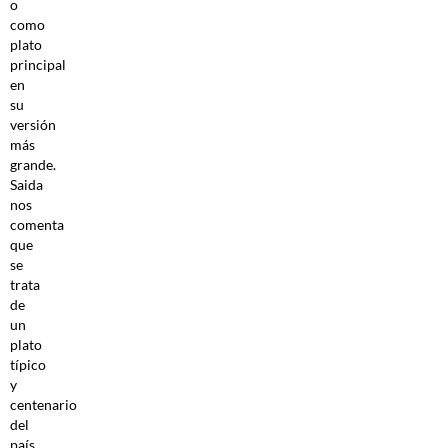
o
como
plato
principal
en
su
versión
más
grande.
Saida
nos
comenta
que
se
trata
de
un
plato
típico
y
centenario
del
país