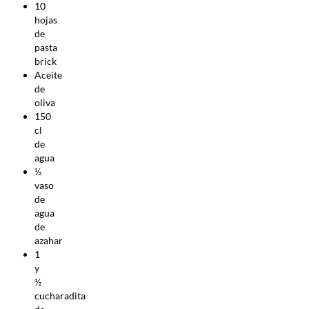
10
hojas
de
pasta
brick
Aceite
de
oliva
150
cl
de
agua
½
vaso
de
agua
de
azahar
1
y
½
cucharadita