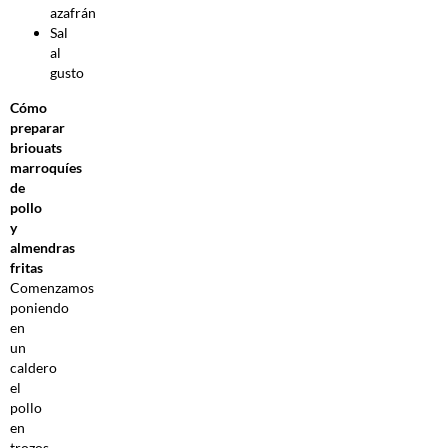
azafrán
Sal
al
gusto
Cómo
preparar
briouats
marroquíes
de
pollo
y
almendras
fritas
Comenzamos
poniendo
en
un
caldero
el
pollo
en
trozos