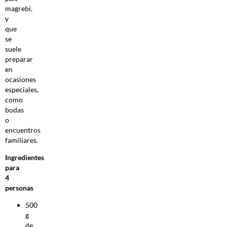
magrebí,
y
que
se
suele
preparar
en
ocasiones
especiales,
como
bodas
o
encuentros
familiares.
Ingredientes
para
4
personas
500
g
de