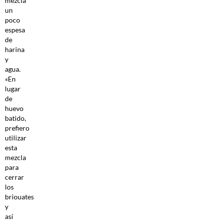
mezcla
un
poco
espesa
de
harina
y
agua.
«En
lugar
de
huevo
batido,
prefiero
utilizar
esta
mezcla
para
cerrar
los
briouates
y
así