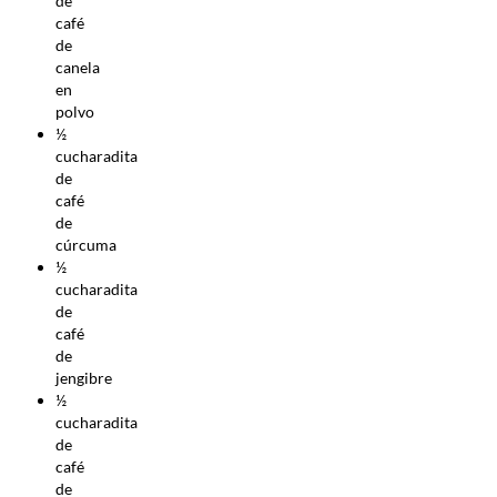
de
café
de
canela
en
polvo
½
cucharadita
de
café
de
cúrcuma
½
cucharadita
de
café
de
jengibre
½
cucharadita
de
café
de