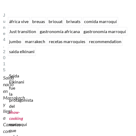
J
U
áfrica vive
breuas
briouat
briwats
comida marroquí
N
Just transition
gastronomía africana
gastronomía marroquí
E
4
jumbo
marrakech
recetas marroquíes
recommendation
,
saida elkinani
2
0
1
5
Saida
Saida
Elkinani
nació
fue
en
la
Marrakech
protagonista
y
del
llegó
show-
a
cooking
Canarias
marroquí
que
con