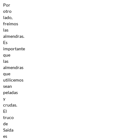
Por
otro
lado,
freímos
las
almendras.
Es
importante
que
las
almendras
que
utilicemos
sean
peladas
y
crudas.
El
truco
de
Saida
es