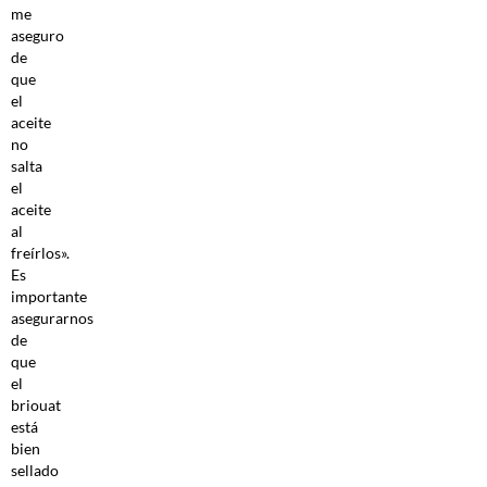
me
aseguro
de
que
el
aceite
no
salta
el
aceite
al
freírlos».
Es
importante
asegurarnos
de
que
el
briouat
está
bien
sellado