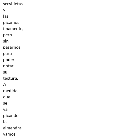
servilletas
y
las
picamos
finamente,
pero
sin
pasarnos
para
poder
notar
su
textura.
A
medida
que
se
va
picando
la
almendra,
vamos