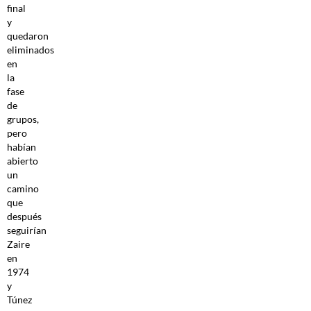
final
y
quedaron
eliminados
en
la
fase
de
grupos,
pero
habían
abierto
un
camino
que
después
seguirían
Zaire
en
1974
y
Túnez