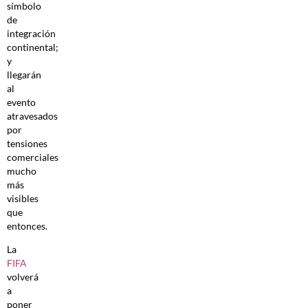
símbolo
de
integración
continental;
y
llegarán
al
evento
atravesados
por
tensiones
comerciales
mucho
más
visibles
que
entonces.
La
FIFA
volverá
a
poner