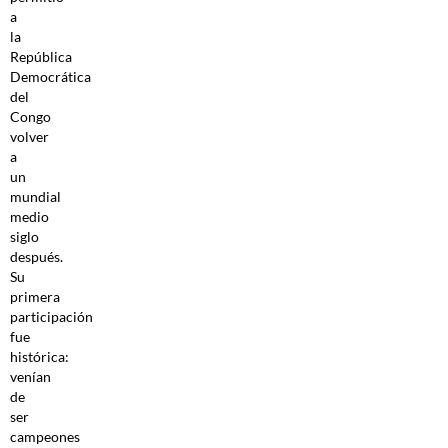
a
la
República
Democrática
del
Congo
volver
a
un
mundial
medio
siglo
después.
Su
primera
participación
fue
histórica:
venían
de
ser
campeones