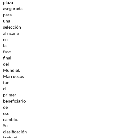
plaza
asegurada
para
una
selección
africana
en
la
fase
final
del
Mundial.
Marruecos
fue
el
primer
beneficiario
de
ese
cambio.
Su
clasificación
incluyó