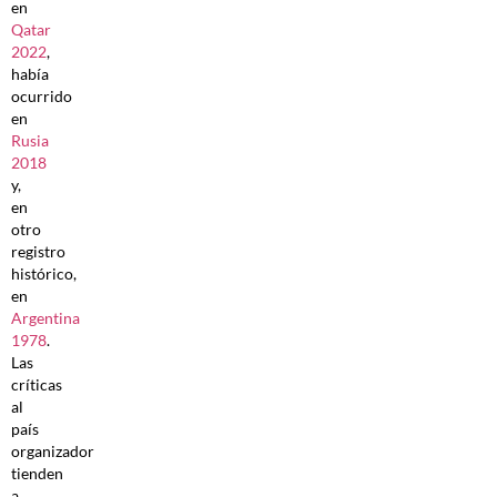
en
Qatar
2022
,
había
ocurrido
en
Rusia
2018
y,
en
otro
registro
histórico,
en
Argentina
1978
.
Las
críticas
al
país
organizador
tienden
a