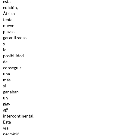
esta
edición,
África
tenía
nueve
plazas
garantizadas
y
la
posibilidad
de
conseguir
una
más
si
ganaban
un
play
off
intercontinental.
Esta
vía
permitió