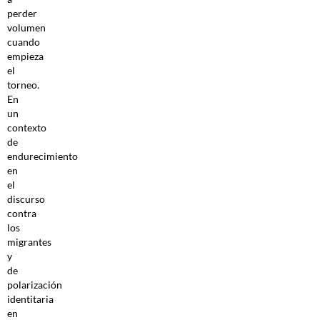
perder
volumen
cuando
empieza
el
torneo.
En
un
contexto
de
endurecimiento
en
el
discurso
contra
los
migrantes
y
de
polarización
identitaria
en