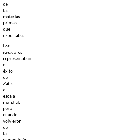
de
las
materias
primas
que
exportaba.
Los
jugadores
representaban
el
éxito
de
Zaire
a
escala
mundial,
pero
cuando
volvieron
de
la
competición