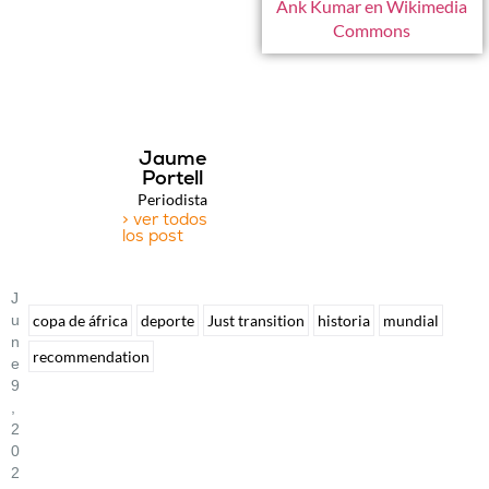
Ank Kumar en Wikimedia
Commons
Jaume
Portell
Periodista
> ver todos
los post
J
U
copa de áfrica
deporte
Just transition
historia
mundial
N
recommendation
E
9
,
2
0
2