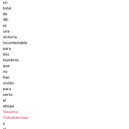
un
total
de
48-
es
una
victoria
incontestable
para
dos
hombres
que
no
han
vivido
para
verlo:
el
etíope
Tessema
Yidnekatchew
y
el