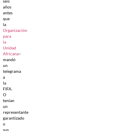
seis
años
antes
que
la
Organización
para
la
Unidad
Africana
–
mandó
un
telegrama
a
la
FIFA.
O
tenían
un
representante
garantizado
o
sus