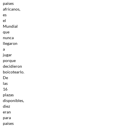
países
africanos,
es
el
Mundial
que
nunca
llegaron
a
jugar
porque
decidieron
boicotearlo.
De
las
16
plazas
disponibles,
diez
eran
para
países