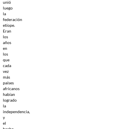
unió
luego
la
federación
etíope.
Eran
los
años
en
los
que
cada
vez
más
países
africanos
habían
logrado
la
independencia,
y
el
hecho