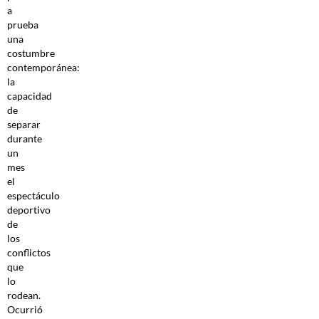
a
prueba
una
costumbre
contemporánea:
la
capacidad
de
separar
durante
un
mes
el
espectáculo
deportivo
de
los
conflictos
que
lo
rodean.
Ocurrió