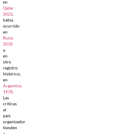
en
Qatar
2022
,
había
ocurrido
en
Rusia
2018
y,
en
otro
registro
histórico,
en
Argentina
1978
.
Las
críticas
al
país
organizador
tienden
a