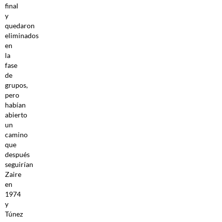
final
y
quedaron
eliminados
en
la
fase
de
grupos,
pero
habían
abierto
un
camino
que
después
seguirían
Zaire
en
1974
y
Túnez