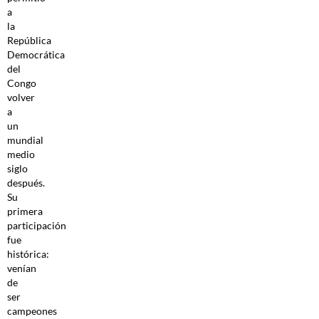
a
la
República
Democrática
del
Congo
volver
a
un
mundial
medio
siglo
después.
Su
primera
participación
fue
histórica:
venían
de
ser
campeones