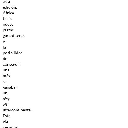
esta
edición,
África
tenía
nueve
plazas
garantizadas
y
la
posibilidad
de
conseguir
una
más
si
ganaban
un
play
off
intercontinental.
Esta
vía
permitió