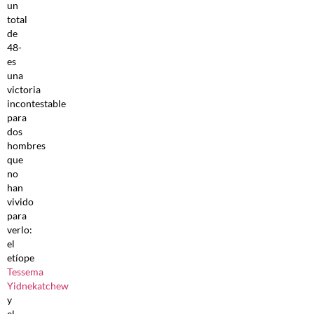
un
total
de
48-
es
una
victoria
incontestable
para
dos
hombres
que
no
han
vivido
para
verlo:
el
etíope
Tessema
Yidnekatchew
y
el