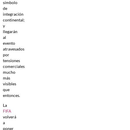
símbolo
de
integración
continental;
y
llegarán
al
evento
atravesados
por
tensiones
comerciales
mucho
más
visibles
que
entonces.
La
FIFA
volverá
a
poner