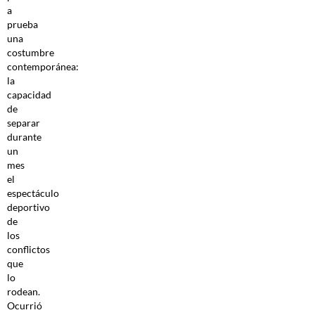
a
prueba
una
costumbre
contemporánea:
la
capacidad
de
separar
durante
un
mes
el
espectáculo
deportivo
de
los
conflictos
que
lo
rodean.
Ocurrió