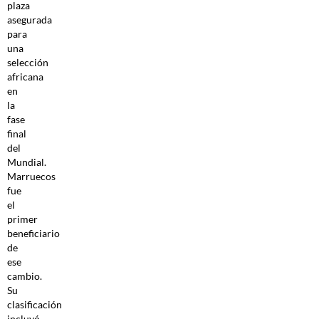
plaza
asegurada
para
una
selección
africana
en
la
fase
final
del
Mundial.
Marruecos
fue
el
primer
beneficiario
de
ese
cambio.
Su
clasificación
incluyó