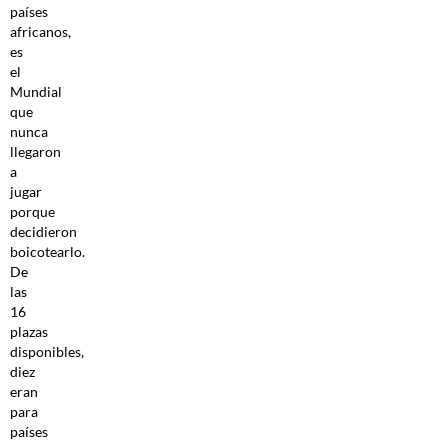
países
africanos,
es
el
Mundial
que
nunca
llegaron
a
jugar
porque
decidieron
boicotearlo.
De
las
16
plazas
disponibles,
diez
eran
para
países