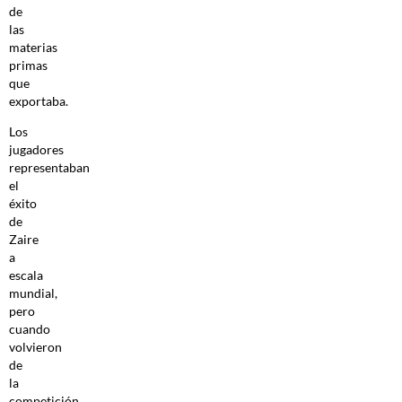
de
las
materias
primas
que
exportaba.
Los
jugadores
representaban
el
éxito
de
Zaire
a
escala
mundial,
pero
cuando
volvieron
de
la
competición