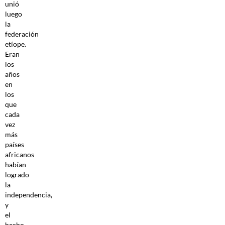
unió
luego
la
federación
etíope.
Eran
los
años
en
los
que
cada
vez
más
países
africanos
habían
logrado
la
independencia,
y
el
hecho