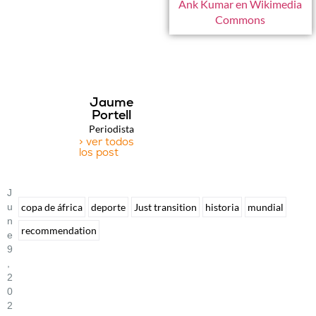
Ank Kumar en Wikimedia
Commons
Jaume
Portell
Periodista
> ver todos
los post
J
U
copa de áfrica
deporte
Just transition
historia
mundial
N
recommendation
E
9
,
2
0
2