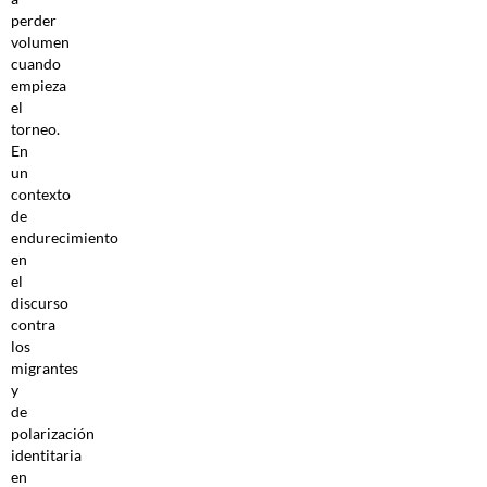
perder
volumen
cuando
empieza
el
torneo.
En
un
contexto
de
endurecimiento
en
el
discurso
contra
los
migrantes
y
de
polarización
identitaria
en