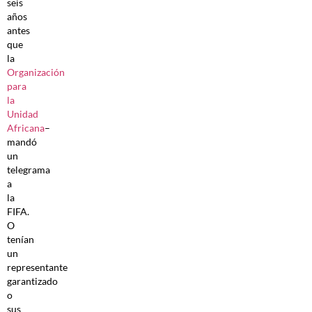
seis
años
antes
que
la
Organización
para
la
Unidad
Africana
–
mandó
un
telegrama
a
la
FIFA.
O
tenían
un
representante
garantizado
o
sus