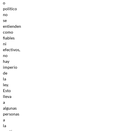
o
político
no
se
entienden
como
fiables
ni
efectivos,
no
hay
imperio
de
la
ley.
Esto
lleva
a
algunas
personas
a
la