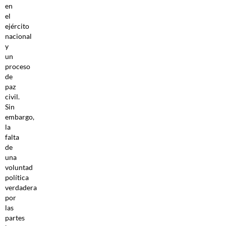
en
el
ejército
nacional
y
un
proceso
de
paz
civil.
Sin
embargo,
la
falta
de
una
voluntad
política
verdadera
por
las
partes