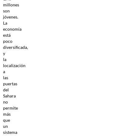
millones
son
jóvenes.
La
economía
está
poco
diversificada,
y
la
localización
a
las
puertas
del
Sahara
no
permite
más
que
un
sistema