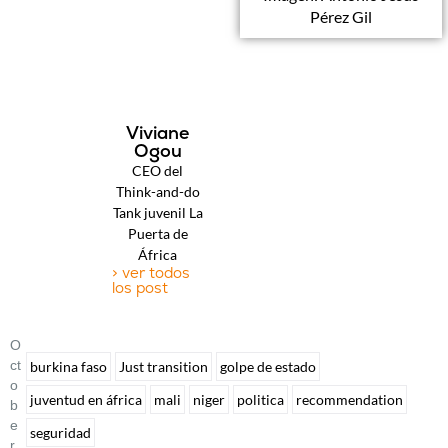
Pérez Gil
Viviane
Ogou
CEO del
Think-and-do
Tank juvenil La
Puerta de
África
> ver todos
los post
O
Ct
burkina faso
Just transition
golpe de estado
O
juventud en áfrica
mali
niger
politica
recommendation
B
E
seguridad
R