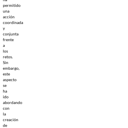
permitido
una
acción
coordinada
y
conjunta
frente
a
los
retos.
Sin
embargo,
este
aspecto
se
ha
ido
abordando
con
la
creación
de