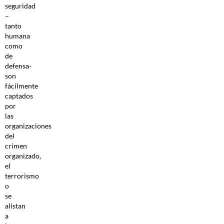
seguridad
–
tanto
humana
como
de
defensa-
son
fácilmente
captados
por
las
organizaciones
del
crimen
organizado,
el
terrorismo
o
se
alistan
a