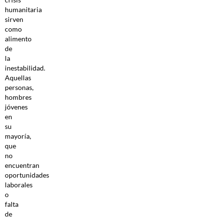
humanitaria
sirven
como
alimento
de
la
inestabilidad.
Aquellas
personas,
hombres
jóvenes
en
su
mayoría,
que
no
encuentran
oportunidades
laborales
o
falta
de