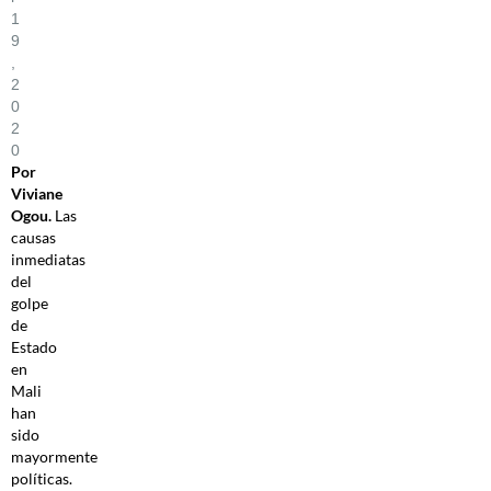
1
9
,
2
0
2
0
Por
Viviane
Ogou.
Las
causas
inmediatas
del
golpe
de
Estado
en
Mali
han
sido
mayormente
políticas.