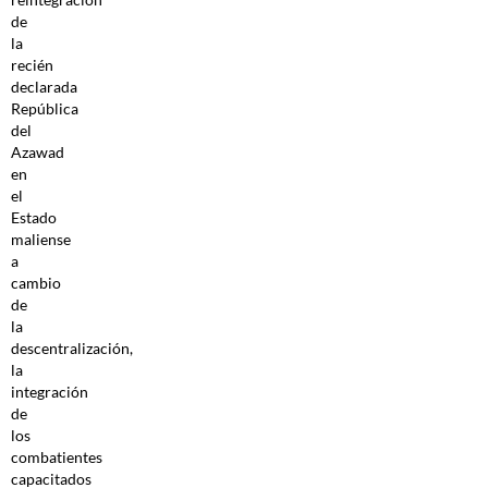
de
la
recién
declarada
República
del
Azawad
en
el
Estado
maliense
a
cambio
de
la
descentralización,
la
integración
de
los
combatientes
capacitados