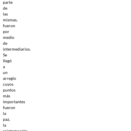
parte
de
las
mismas,
fueron
por
medio
de
intermediarios.
Se
llegó
a
un
arreglo
cuyos
puntos
más
importantes
fueron
la
paz,
la
reintegración