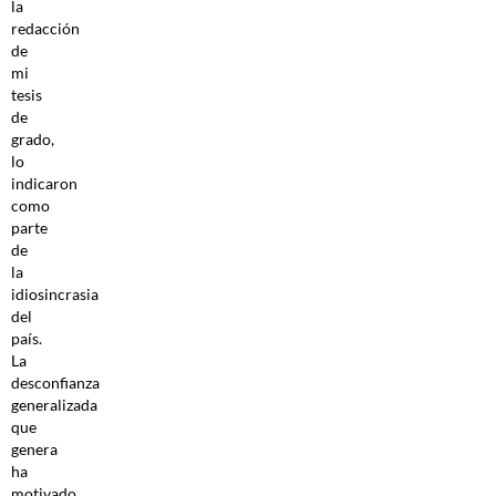
la
redacción
de
mi
tesis
de
grado,
lo
indicaron
como
parte
de
la
idiosincrasia
del
país.
La
desconfianza
generalizada
que
genera
ha
motivado