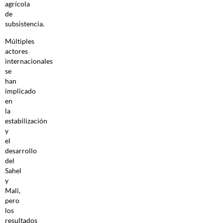
agrícola
de
subsistencia.
Múltiples
actores
internacionales
se
han
implicado
en
la
estabilización
y
el
desarrollo
del
Sahel
y
Mali,
pero
los
resultados