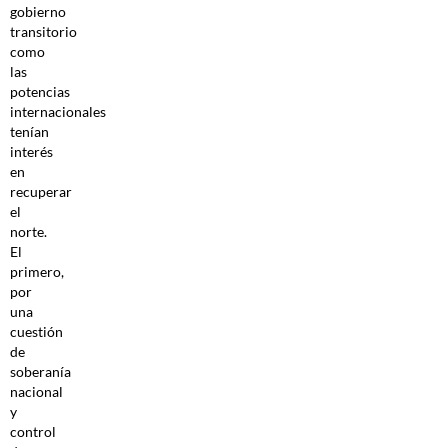
gobierno
transitorio
como
las
potencias
internacionales
tenían
interés
en
recuperar
el
norte.
El
primero,
por
una
cuestión
de
soberanía
nacional
y
control