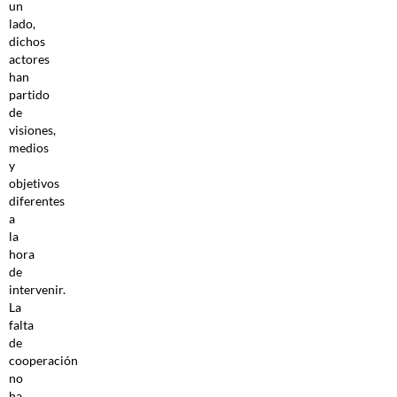
un
lado,
dichos
actores
han
partido
de
visiones,
medios
y
objetivos
diferentes
a
la
hora
de
intervenir.
La
falta
de
cooperación
no
ha