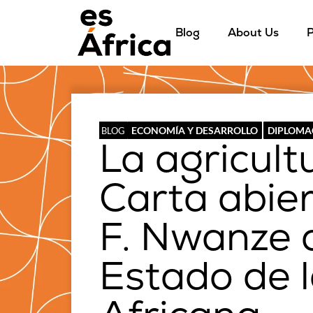
Blog
About Us
P
ECONOMÍA Y DESARROLLO
DIPLOMA
BLOG
La agricul
Carta abie
F. Nwanze a
Estado de 