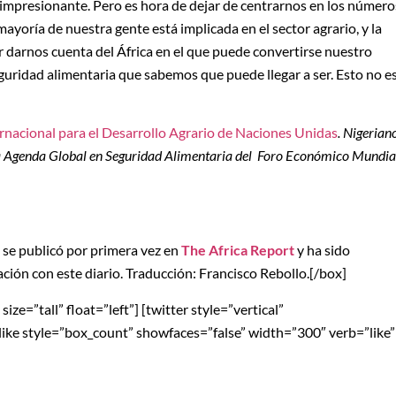
impresionante. Pero es hora de dejar de centrarnos en los número
mayoría de nuestra gente está implicada en el sector agrario, y la
r darnos cuenta del África en el que puede convertirse nuestro
seguridad alimentaria que sabemos que puede llegar a ser. Esto no e
rnacional para el Desarrollo Agrario de Naciones Unidas
. Nigerian
la Agenda Global en Seguridad Alimentaria del Foro Económico Mundia
o se publicó por primera vez en
The Africa Report
y ha sido
ción con este diario. Traducción: Francisco Rebollo.[/box]
ze=”tall” float=”left”] [twitter style=”vertical”
blike style=”box_count” showfaces=”false” width=”300″ verb=”like”