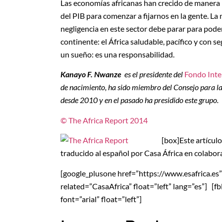
Las economías africanas han crecido de manera 
del PIB para comenzar a fijarnos en la gente. La 
negligencia en este sector debe parar para pode
continente: el África saludable, pacífico y con 
un sueño: es una responsabilidad.
Kanayo F. Nwanze
es el presidente del
Fondo Inte
de nacimiento, ha sido miembro del Consejo para 
desde
2010 y en el pasado ha presidido este grupo.
© The Africa Report 2014
[box]
Este artícul
traducido al español por Casa África en colabora
[google_plusone href=”https://www.esafrica.es” si
related=”CasaAfrica” float=”left” lang=”es”] [f
font=”arial” float=”left”]