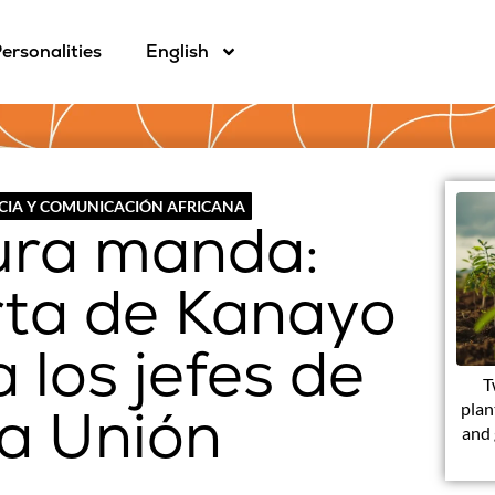
ersonalities
English
CIA Y COMUNICACIÓN AFRICANA
tura manda:
rta de Kanayo
 los jefes de
T
la Unión
plan
and 