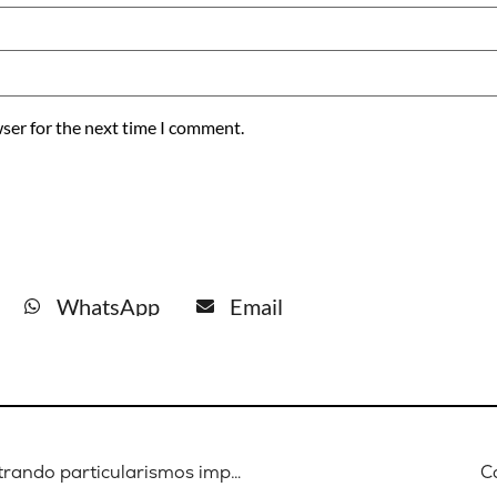
ser for the next time I comment.
WhatsApp
Email
Jean-Arsène Yao: "Seguimos arrastrando particularismos impuestos en la época colonial"
C