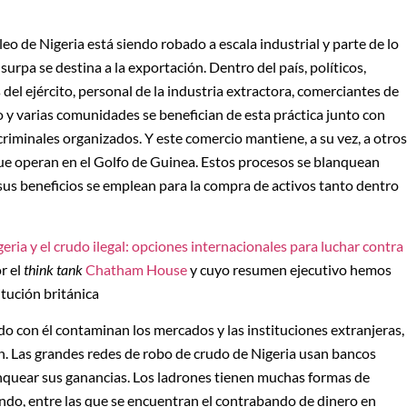
leo de Nigeria está siendo robado a escala industrial y parte de lo
surpa se destina a la exportación. Dentro del país, políticos,
s del ejército, personal de la industria extractora, comerciantes de
 y varias comunidades se benefician de esta práctica junto con
riminales organizados. Y este comercio mantiene, a su vez, a otros
e operan en el Golfo de Guinea. Estos procesos se blanquean
sus beneficios se emplean para la compra de activos tanto dentro
eria y el crudo ilegal: opciones internacionales para luchar contra
r el
think tank
Chatham House
y cuyo resumen ejecutivo hemos
itución británica
do con él contaminan los mercados y las instituciones extranjeras,
ón. Las grandes redes de robo de crudo de Nigeria usan bancos
anquear sus ganancias. Los ladrones tienen muchas formas de
ndo, entre las que se encuentran el contrabando de dinero en