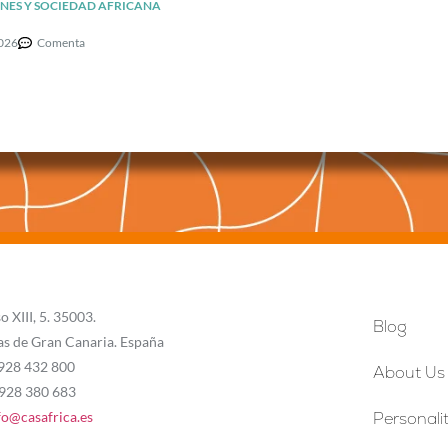
NES Y SOCIEDAD AFRICANA
2026
Comenta
o XIII, 5. 35003.
Blog
as de Gran Canaria. España
 928 432 800
About Us
 928 380 683
fo@casafrica.es
Personalit