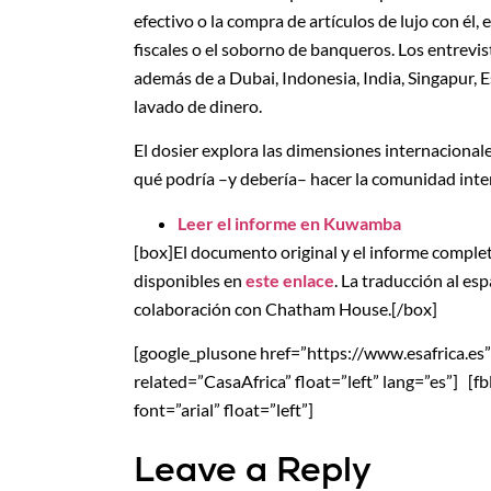
efectivo o la compra de artículos de lujo con él
fiscales o el soborno de banqueros. Los entrevis
además de a Dubai, Indonesia, India, Singapur, 
lavado de dinero.
El dosier explora las dimensiones internacional
qué podría –y debería– hacer la comunidad inter
Leer el informe en Kuwamba
[box]El documento original y el informe comple
disponibles en
este enlace
. La traducción al es
colaboración con Chatham House.[/box]
[google_plusone href=”https://www.esafrica.es” si
related=”CasaAfrica” float=”left” lang=”es”] [f
font=”arial” float=”left”]
Leave a Reply