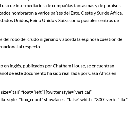
, el uso de intermediarios, de compañías fantasmas y de paraísos
tados nombraron a varios países del Este, Oeste y Sur de África,
Estados Unidos, Reino Unido y Suiza como posibles centros de
es del robo del crudo nigeriano y aborda la espinosa cuestión de
nacional al respecto.
to en inglés, publicados por Chatham House, se encuentran
pañol de este documento ha sido realizada por Casa África en
ze=”tall” float=”left”] [twitter style=”vertical”
blike style=”box_count” showfaces=”false” width=”300″ verb=”like”