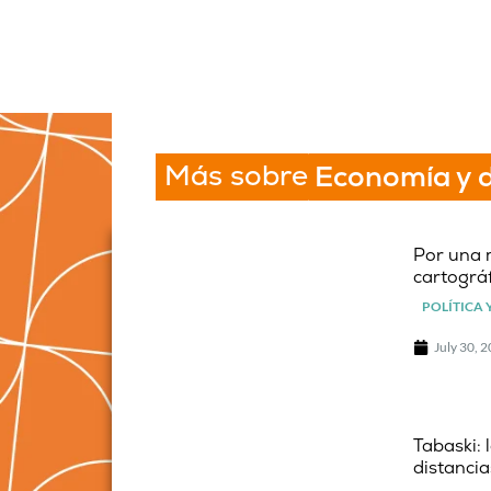
Más sobre
Economía y d
Por una 
cartográf
POLÍTICA 
July 30, 
Tabaski: 
distancia