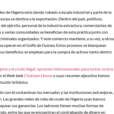
leo de Nigeria está siendo robado a escala industrial y parte de lo
surpa se destina a la exportación. Dentro del país, políticos,
s del ejército, personal de la industria extractora, comerciantes de
 y varias comunidades se benefician de esta práctica junto con
riminales organizados. Y este comercio mantiene, a su vez, a otros
e operan en el Golfo de Guinea. Estos procesos se blanquean
sus beneficios se emplean para la compra de activos tanto dentro
eria y el crudo ilegal: opciones internacionales para luchar contra
r el
think tank
Chatham House
y cuyo resumen ejecutivo hemos
itución británica
do con él contaminan los mercados y las instituciones extranjeras,
ón. Las grandes redes de robo de crudo de Nigeria usan bancos
anquear sus ganancias. Los ladrones tienen muchas formas de
ndo, entre las que se encuentran el contrabando de dinero en