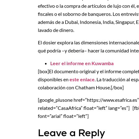
efectivo o la compra de artículos de lujo con él
fiscales o el soborno de banqueros. Los entrevis
además de a Dubai, Indonesia, India, Singapur, 
lavado de dinero.
El dosier explora las dimensiones internacional
qué podría –y debería– hacer la comunidad inter
Leer el informe en Kuwamba
[box]El documento original y el informe comple
disponibles en
este enlace
. La traducción al es
colaboración con Chatham House.[/box]
[google_plusone href=”https://www.esafrica.es” si
related=”CasaAfrica” float=”left” lang=”es”] [f
font=”arial” float=”left”]
Leave a Reply