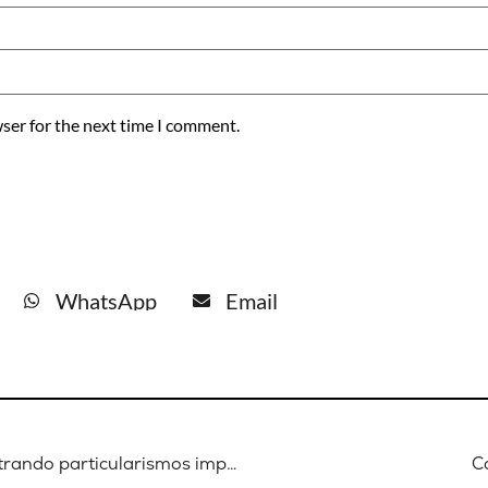
ser for the next time I comment.
WhatsApp
Email
Jean-Arsène Yao: "Seguimos arrastrando particularismos impuestos en la época colonial"
C