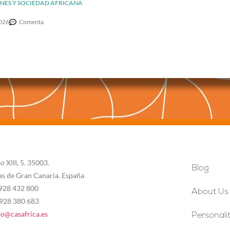
NES Y SOCIEDAD AFRICANA
2026
Comenta
o XIII, 5. 35003.
Blog
as de Gran Canaria. España
 928 432 800
About Us
 928 380 683
fo@casafrica.es
Personalit