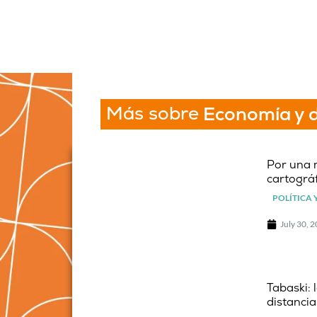
Más sobre
Economía y d
Por una 
cartográf
POLÍTICA 
July 30, 
Tabaski: 
distancia