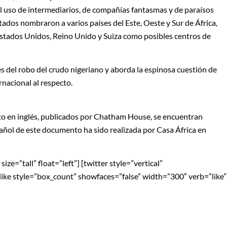
, el uso de intermediarios, de compañías fantasmas y de paraísos
tados nombraron a varios países del Este, Oeste y Sur de África,
Estados Unidos, Reino Unido y Suiza como posibles centros de
es del robo del crudo nigeriano y aborda la espinosa cuestión de
nacional al respecto.
to en inglés, publicados por Chatham House, se encuentran
pañol de este documento ha sido realizada por Casa África en
ze=”tall” float=”left”] [twitter style=”vertical”
blike style=”box_count” showfaces=”false” width=”300″ verb=”like”