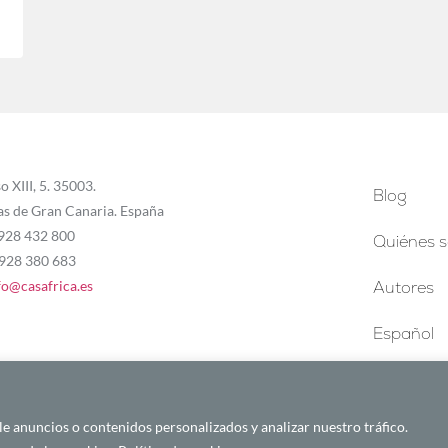
o XIII, 5. 35003.
Blog
as de Gran Canaria. España
 928 432 800
Quiénes 
 928 380 683
fo@casafrica.es
Autores
Español
 anuncios o contenidos personalizados y analizar nuestro tráfico.